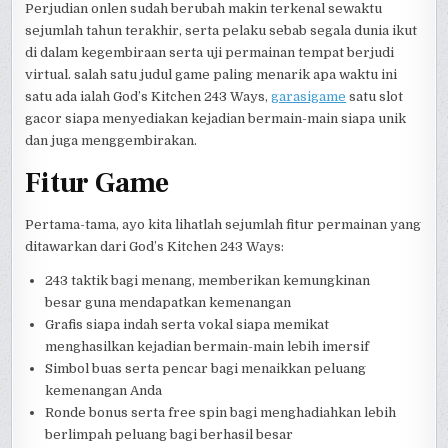
Perjudian onlen sudah berubah makin terkenal sewaktu
sejumlah tahun terakhir, serta pelaku sebab segala dunia ikut
di dalam kegembiraan serta uji permainan tempat berjudi
virtual. salah satu judul game paling menarik apa waktu ini
satu ada ialah God’s Kitchen 243 Ways,
garasigame
satu slot
gacor siapa menyediakan kejadian bermain-main siapa unik
dan juga menggembirakan.
Fitur Game
Pertama-tama, ayo kita lihatlah sejumlah fitur permainan yang
ditawarkan dari God’s Kitchen 243 Ways:
243 taktik bagi menang, memberikan kemungkinan
besar guna mendapatkan kemenangan
Grafis siapa indah serta vokal siapa memikat
menghasilkan kejadian bermain-main lebih imersif
Simbol buas serta pencar bagi menaikkan peluang
kemenangan Anda
Ronde bonus serta free spin bagi menghadiahkan lebih
berlimpah peluang bagi berhasil besar