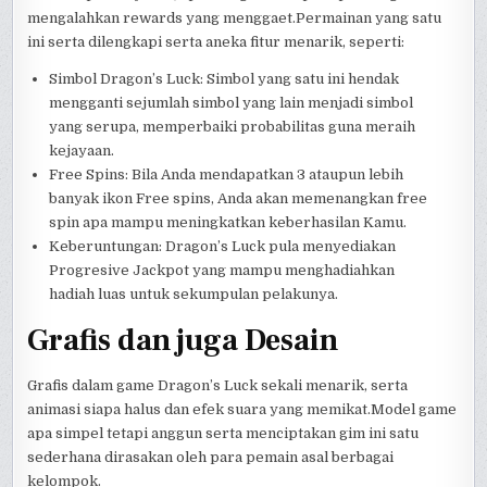
mengalahkan rewards yang menggaet.Permainan yang satu
ini serta dilengkapi serta aneka fitur menarik, seperti:
Simbol Dragon’s Luck: Simbol yang satu ini hendak
mengganti sejumlah simbol yang lain menjadi simbol
yang serupa, memperbaiki probabilitas guna meraih
kejayaan.
Free Spins: Bila Anda mendapatkan 3 ataupun lebih
banyak ikon Free spins, Anda akan memenangkan free
spin apa mampu meningkatkan keberhasilan Kamu.
Keberuntungan: Dragon’s Luck pula menyediakan
Progresive Jackpot yang mampu menghadiahkan
hadiah luas untuk sekumpulan pelakunya.
Grafis dan juga Desain
Grafis dalam game Dragon’s Luck sekali menarik, serta
animasi siapa halus dan efek suara yang memikat.Model game
apa simpel tetapi anggun serta menciptakan gim ini satu
sederhana dirasakan oleh para pemain asal berbagai
kelompok.