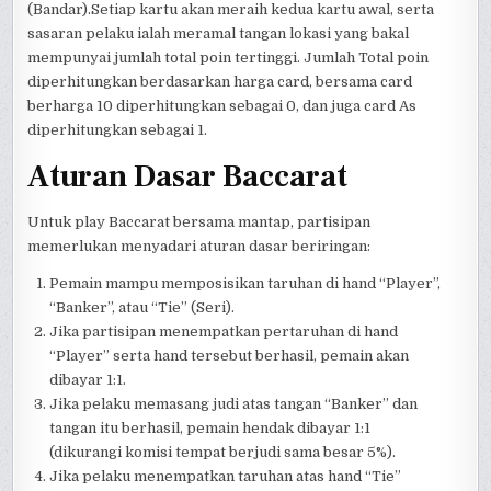
(Bandar).Setiap kartu akan meraih kedua kartu awal, serta
sasaran pelaku ialah meramal tangan lokasi yang bakal
mempunyai jumlah total poin tertinggi. Jumlah Total poin
diperhitungkan berdasarkan harga card, bersama card
berharga 10 diperhitungkan sebagai 0, dan juga card As
diperhitungkan sebagai 1.
Aturan Dasar Baccarat
Untuk play Baccarat bersama mantap, partisipan
memerlukan menyadari aturan dasar beriringan:
Pemain mampu memposisikan taruhan di hand “Player”,
“Banker”, atau “Tie” (Seri).
Jika partisipan menempatkan pertaruhan di hand
“Player” serta hand tersebut berhasil, pemain akan
dibayar 1:1.
Jika pelaku memasang judi atas tangan “Banker” dan
tangan itu berhasil, pemain hendak dibayar 1:1
(dikurangi komisi tempat berjudi sama besar 5%).
Jika pelaku menempatkan taruhan atas hand “Tie”