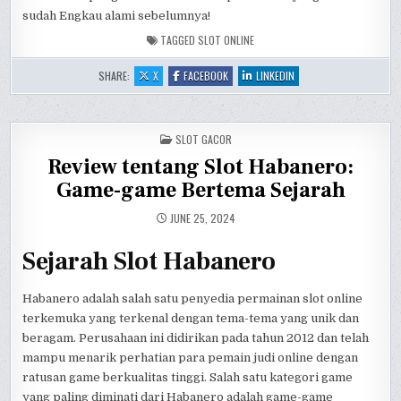
sudah Engkau alami sebelumnya!
TAGGED
SLOT ONLINE
:
:
:
SHARE:
X
FACEBOOK
LINKEDIN
TINJAUAN
TINJAUAN
TINJAUAN
DRAGON’S
DRAGON’S
DRAGON’S
LUCK
LUCK
LUCK
BY
BY
BY
RED
RED
RED
POSTED
TIGER
SLOT GACOR
TIGER
TIGER
IN
GAMING
GAMING
GAMING
Review tentang Slot Habanero:
Game-game Bertema Sejarah
JUNE 25, 2024
Sejarah Slot Habanero
Habanero adalah salah satu penyedia permainan slot online
terkemuka yang terkenal dengan tema-tema yang unik dan
beragam. Perusahaan ini didirikan pada tahun 2012 dan telah
mampu menarik perhatian para pemain judi online dengan
ratusan game berkualitas tinggi. Salah satu kategori game
yang paling diminati dari Habanero adalah game-game