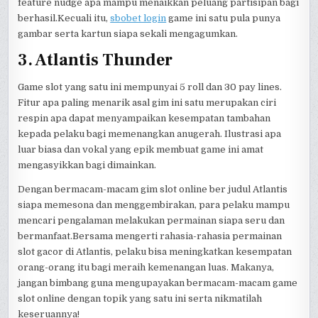
feature nudge apa mampu menaikkan peluang partisipan bagi
berhasil.Kecuali itu,
sbobet login
game ini satu pula punya
gambar serta kartun siapa sekali mengagumkan.
3. Atlantis Thunder
Game slot yang satu ini mempunyai 5 roll dan 30 pay lines.
Fitur apa paling menarik asal gim ini satu merupakan ciri
respin apa dapat menyampaikan kesempatan tambahan
kepada pelaku bagi memenangkan anugerah. Ilustrasi apa
luar biasa dan vokal yang epik membuat game ini amat
mengasyikkan bagi dimainkan.
Dengan bermacam-macam gim slot online ber judul Atlantis
siapa memesona dan menggembirakan, para pelaku mampu
mencari pengalaman melakukan permainan siapa seru dan
bermanfaat.Bersama mengerti rahasia-rahasia permainan
slot gacor di Atlantis, pelaku bisa meningkatkan kesempatan
orang-orang itu bagi meraih kemenangan luas. Makanya,
jangan bimbang guna mengupayakan bermacam-macam game
slot online dengan topik yang satu ini serta nikmatilah
keseruannya!