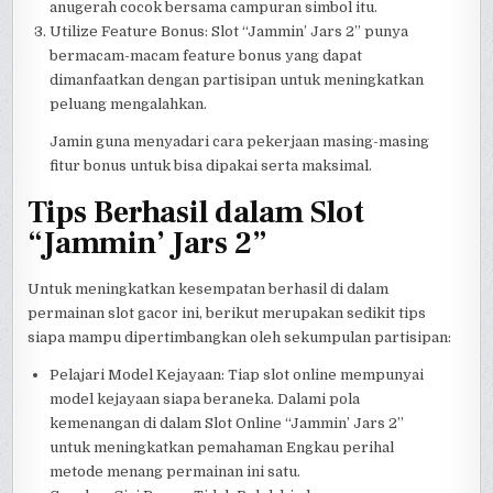
anugerah cocok bersama campuran simbol itu.
Utilize Feature Bonus: Slot “Jammin’ Jars 2” punya
bermacam-macam feature bonus yang dapat
dimanfaatkan dengan partisipan untuk meningkatkan
peluang mengalahkan.
Jamin guna menyadari cara pekerjaan masing-masing
fitur bonus untuk bisa dipakai serta maksimal.
Tips Berhasil dalam Slot
“Jammin’ Jars 2”
Untuk meningkatkan kesempatan berhasil di dalam
permainan slot gacor ini, berikut merupakan sedikit tips
siapa mampu dipertimbangkan oleh sekumpulan partisipan:
Pelajari Model Kejayaan: Tiap slot online mempunyai
model kejayaan siapa beraneka. Dalami pola
kemenangan di dalam Slot Online “Jammin’ Jars 2”
untuk meningkatkan pemahaman Engkau perihal
metode menang permainan ini satu.