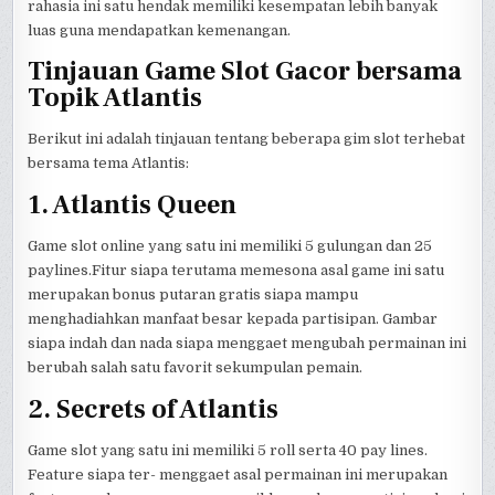
rahasia ini satu hendak memiliki kesempatan lebih banyak
luas guna mendapatkan kemenangan.
Tinjauan Game Slot Gacor bersama
Topik Atlantis
Berikut ini adalah tinjauan tentang beberapa gim slot terhebat
bersama tema Atlantis:
1. Atlantis Queen
Game slot online yang satu ini memiliki 5 gulungan dan 25
paylines.Fitur siapa terutama memesona asal game ini satu
merupakan bonus putaran gratis siapa mampu
menghadiahkan manfaat besar kepada partisipan. Gambar
siapa indah dan nada siapa menggaet mengubah permainan ini
berubah salah satu favorit sekumpulan pemain.
2. Secrets of Atlantis
Game slot yang satu ini memiliki 5 roll serta 40 pay lines.
Feature siapa ter- menggaet asal permainan ini merupakan