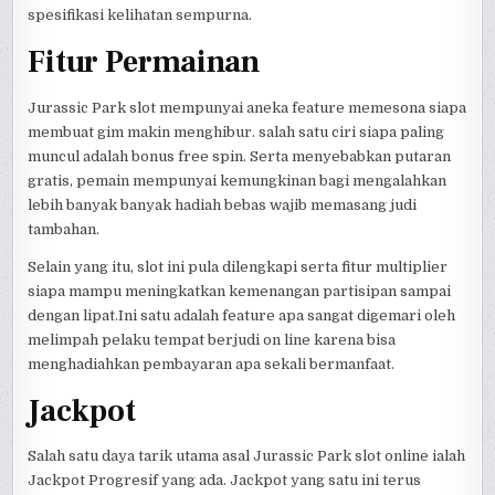
spesifikasi kelihatan sempurna.
Fitur Permainan
Jurassic Park slot mempunyai aneka feature memesona siapa
membuat gim makin menghibur. salah satu ciri siapa paling
muncul adalah bonus free spin. Serta menyebabkan putaran
gratis, pemain mempunyai kemungkinan bagi mengalahkan
lebih banyak banyak hadiah bebas wajib memasang judi
tambahan.
Selain yang itu, slot ini pula dilengkapi serta fitur multiplier
siapa mampu meningkatkan kemenangan partisipan sampai
dengan lipat.Ini satu adalah feature apa sangat digemari oleh
melimpah pelaku tempat berjudi on line karena bisa
menghadiahkan pembayaran apa sekali bermanfaat.
Jackpot
Salah satu daya tarik utama asal Jurassic Park slot online ialah
Jackpot Progresif yang ada. Jackpot yang satu ini terus