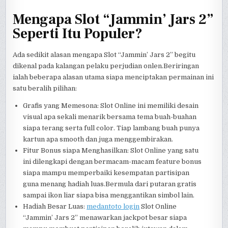
Mengapa Slot “Jammin’ Jars 2”
Seperti Itu Populer?
Ada sedikit alasan mengapa Slot “Jammin’ Jars 2” begitu
dikenal pada kalangan pelaku perjudian onlen.Beriringan
ialah beberapa alasan utama siapa menciptakan permainan ini
satu beralih pilihan:
Grafis yang Memesona: Slot Online ini memiliki desain
visual apa sekali menarik bersama tema buah-buahan
siapa terang serta full color. Tiap lambang buah punya
kartun apa smooth dan juga menggembirakan.
Fitur Bonus siapa Menghasilkan: Slot Online yang satu
ini dilengkapi dengan bermacam-macam feature bonus
siapa mampu memperbaiki kesempatan partisipan
guna menang hadiah luas.Bermula dari putaran gratis
sampai ikon liar siapa bisa menggantikan simbol lain.
Hadiah Besar Luas:
medantoto login
Slot Online
“Jammin’ Jars 2” menawarkan jackpot besar siapa