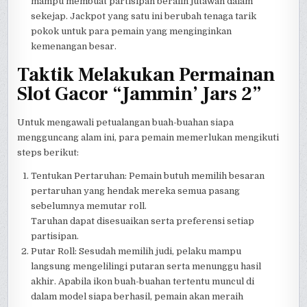
mampu membuat partisipan beralih jutawan dalam
sekejap. Jackpot yang satu ini berubah tenaga tarik
pokok untuk para pemain yang menginginkan
kemenangan besar.
Taktik Melakukan Permainan
Slot Gacor “Jammin’ Jars 2”
Untuk mengawali petualangan buah-buahan siapa
mengguncang alam ini, para pemain memerlukan mengikuti
steps berikut:
Tentukan Pertaruhan: Pemain butuh memilih besaran
pertaruhan yang hendak mereka semua pasang
sebelumnya memutar roll.
Taruhan dapat disesuaikan serta preferensi setiap
partisipan.
Putar Roll: Sesudah memilih judi, pelaku mampu
langsung mengelilingi putaran serta menunggu hasil
akhir. Apabila ikon buah-buahan tertentu muncul di
dalam model siapa berhasil, pemain akan meraih