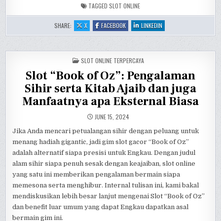
TAGGED
SLOT ONLINE
:
:
:
SHARE:
X
FACEBOOK
LINKEDIN
SUGAR
SUGAR
SUGAR
RUSH
RUSH
RUSH
SLOT
SLOT
SLOT
REVIEW
REVIEW
REVIEW
SUPER
SUPER
SUPER
POSTED
SLOT ONLINE TERPERCAYA
SLOTS
SLOTS
SLOTS
IN
PG
PG
PG
Slot “Book of Oz”: Pengalaman
SOFT
SOFT
SOFT
>>
>>
>>
ANALISIS
ANALISIS
ANALISIS
Sihir serta Kitab Ajaib dan juga
DAN
DAN
DAN
CARA
CARA
CARA
Manfaatnya apa Eksternal Biasa
DAPAT
DAPAT
DAPAT
JACKPOT
JACKPOT
JACKPOT
JUNE 15, 2024
Jika Anda mencari petualangan sihir dengan peluang untuk
menang hadiah gigantic, jadi gim slot gacor “Book of Oz”
adalah alternatif siapa presisi untuk Engkau. Dengan judul
alam sihir siapa penuh sesak dengan keajaiban, slot online
yang satu ini memberikan pengalaman bermain siapa
memesona serta menghibur. Internal tulisan ini, kami bakal
mendiskusikan lebih besar lanjut mengenai Slot “Book of Oz”
dan benefit luar umum yang dapat Engkau dapatkan asal
bermain gim ini.