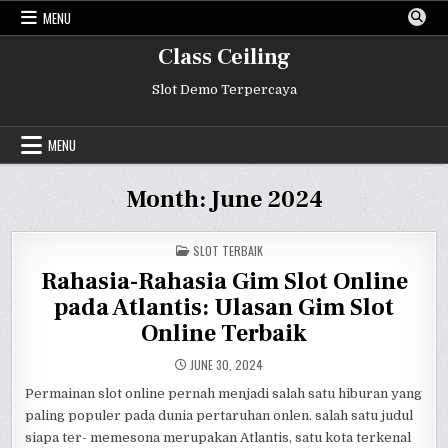
Skip
MENU
to
content
Class Ceiling
Slot Demo Terpercaya
MENU
Month:
June 2024
POSTED
SLOT TERBAIK
IN
Rahasia-Rahasia Gim Slot Online
pada Atlantis: Ulasan Gim Slot
Online Terbaik
JUNE 30, 2024
Permainan slot online pernah menjadi salah satu hiburan yang
paling populer pada dunia pertaruhan onlen. salah satu judul
siapa ter- memesona merupakan Atlantis, satu kota terkenal