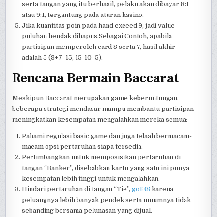
serta tangan yang itu berhasil, pelaku akan dibayar 8:1
atau 9:1, tergantung pada aturan kasino.
Jika kuantitas poin pada hand exceed 9, jadi value
puluhan hendak dihapus.Sebagai Contoh, apabila
partisipan memperoleh card 8 serta 7, hasil akhir
adalah 5 (8+7=15, 15-10=5).
Rencana Bermain Baccarat
Meskipun Baccarat merupakan game keberuntungan,
beberapa strategi mendasar mampu membantu partisipan
meningkatkan kesempatan mengalahkan mereka semua:
Pahami regulasi basic game dan juga telaah bermacam-
macam opsi pertaruhan siapa tersedia.
Pertimbangkan untuk memposisikan pertaruhan di
tangan “Banker”, disebabkan kartu yang satu ini punya
kesempatan lebih tinggi untuk mengalahkan.
Hindari pertaruhan di tangan “Tie”,
go138
karena
peluangnya lebih banyak pendek serta umumnya tidak
sebanding bersama pelunasan yang dijual.