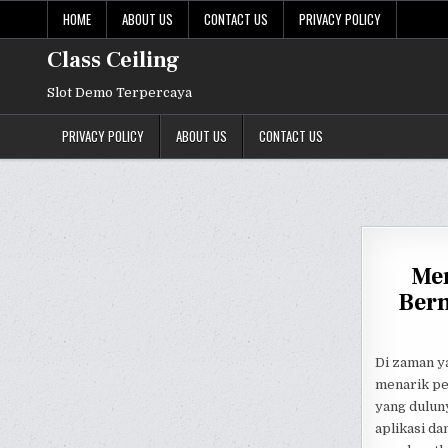
Skip
HOME
ABOUT US
CONTACT US
PRIVACY POLICY
to
content
Class Ceiling
Slot Demo Terpercaya
PRIVACY POLICY
ABOUT US
CONTACT US
Me
Berm
Di zaman y
menarik per
yang duluny
aplikasi da