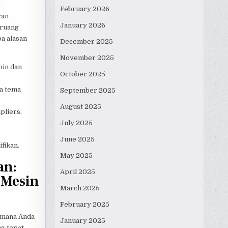
g
February 2026
ran
January 2026
 ruang
a alasan
December 2025
November 2025
pin dan
October 2025
ga tema
September 2025
August 2025
pliers,
July 2025
June 2025
fikan.
May 2025
an:
April 2025
 Mesin
March 2025
February 2025
imana Anda
January 2025
g tepat