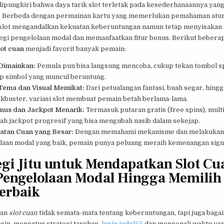
dipungkiri bahwa daya tarik slot terletak pada kesederhanaannya yan
 Berbeda dengan permainan kartu yang memerlukan pemahaman atu
slot mengandalkan kekuatan keberuntungan namun tetap menyisakan
tegi pengelolaan modal dan memanfaatkan fitur bonus. Berikut beberap
lot cuan
menjadi favorit banyak pemain:
Dimainkan:
Pemula pun bisa langsung mencoba, cukup tekan tombol s
p simbol yang muncul beruntung.
ema dan Visual Memikat:
Dari petualangan fantasi, buah segar, hing
ckbuster, variasi slot membuat pemain betah berlama-lama.
onus dan Jackpot Menarik:
Termasuk putaran gratis (free spins), multi
iah jackpot progresif yang bisa mengubah nasib dalam sekejap.
tan Cuan yang Besar:
Dengan memahami mekanisme dan melakukan
laan modal yang baik, pemain punya peluang meraih kemenangan signi
egi Jitu untuk Mendapatkan Slot Cu
Pengelolaan Modal Hingga Memilih
Terbaik
kan
slot cuan
tidak semata-mata tentang keberuntungan, tapi juga baga
sin, mengatur strategi taruhan,
login judol55
dan mengenali waktu yan