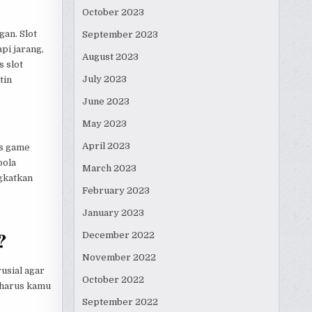
October 2023
an. Slot
September 2023
pi jarang,
August 2023
s slot
July 2023
tin
June 2023
May 2023
April 2023
us game
pola
March 2023
gkatkan
February 2023
January 2023
?
December 2022
November 2022
usial agar
October 2022
 harus kamu
September 2022