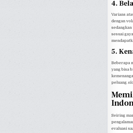
4. Bel
Varians ata
dengan vola
sedangkan v
sesuai gaya
mendapatka
5. Ken
Beberapa m
yang bisa b
kemenangan
peluang
sl
Memil
Indon
Seiring mar
pengalaman
evaluasi s