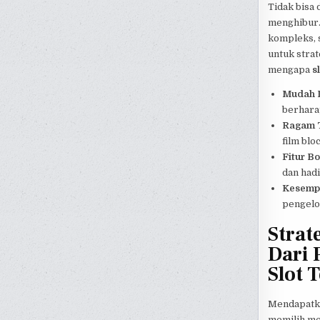
Tidak bisa 
menghibur.
kompleks, 
untuk stra
mengapa
s
Mudah 
berhara
Ragam T
film blo
Fitur B
dan had
Kesempa
pengelo
Strat
Dari 
Slot 
Mendapat
memilih me