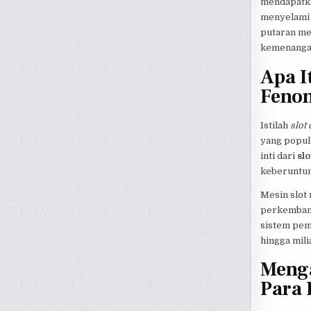
mendapatka
menyelami d
putaran me
kemenanga
Apa I
Fenom
Istilah
slot
yang popule
inti dari
slo
keberuntung
Mesin slot
perkembang
sistem pem
hingga mil
Menga
Para 