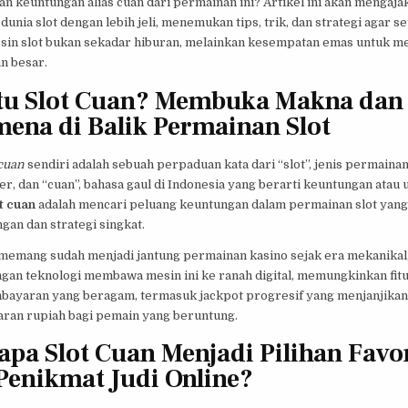
n keuntungan alias cuan dari permainan ini? Artikel ini akan mengaj
unia slot dengan lebih jeli, menemukan tips, trik, dan strategi agar se
sin slot bukan sekadar hiburan, melainkan kesempatan emas untuk 
n besar.
tu Slot Cuan? Membuka Makna dan
ena di Balik Permainan Slot
 cuan
sendiri adalah sebuah perpaduan kata dari “slot”, jenis permaina
r, dan “cuan”, bahasa gaul di Indonesia yang berarti keuntungan atau u
t cuan
adalah mencari peluang keuntungan dalam permainan slot yang
an dan strategi singkat.
 memang sudah menjadi jantung permainan kasino sejak era mekanikal,
an teknologi membawa mesin ini ke ranah digital, memungkinkan fitu
bayaran yang beragam, termasuk jackpot progresif yang menjanjikan
iaran rupiah bagi pemain yang beruntung.
pa Slot Cuan Menjadi Pilihan Favo
Penikmat Judi Online?