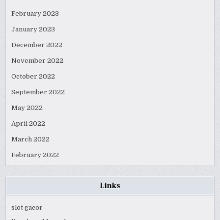
February 2023
January 2023
December 2022
November 2022
October 2022
September 2022
May 2022
April 2022
March 2022
February 2022
Links
slot gacor