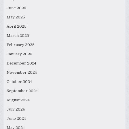
June 2025
May 2025
April 2025
March 2025
February 2025
January 2025
December 2024
November 2024
October 2024
September 2024
August 2024
July 2024
June 2024
May 2024