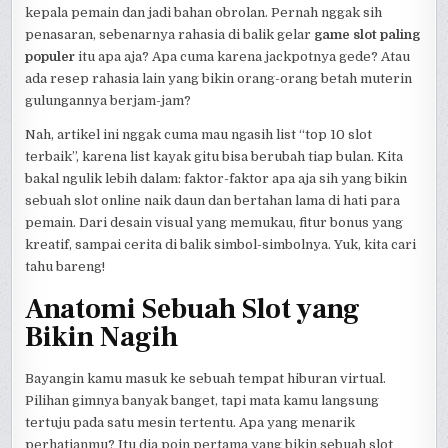
kepala pemain dan jadi bahan obrolan. Pernah nggak sih
penasaran, sebenarnya rahasia di balik gelar
game slot paling
populer
itu apa aja? Apa cuma karena jackpotnya gede? Atau
ada resep rahasia lain yang bikin orang-orang betah muterin
gulungannya berjam-jam?
Nah, artikel ini nggak cuma mau ngasih list “top 10 slot
terbaik”, karena list kayak gitu bisa berubah tiap bulan. Kita
bakal ngulik lebih dalam: faktor-faktor apa aja sih yang bikin
sebuah slot online naik daun dan bertahan lama di hati para
pemain. Dari desain visual yang memukau, fitur bonus yang
kreatif, sampai cerita di balik simbol-simbolnya. Yuk, kita cari
tahu bareng!
Anatomi Sebuah Slot yang
Bikin Nagih
Bayangin kamu masuk ke sebuah tempat hiburan virtual.
Pilihan gimnya banyak banget, tapi mata kamu langsung
tertuju pada satu mesin tertentu. Apa yang menarik
perhatianmu? Itu dia poin pertama yang bikin sebuah slot