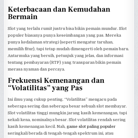
Keterbacaan dan Kemudahan
Bermain
Slot yang terlalu rumit justru bisa bikin pemain mundur. Slot
populer biasanya punya keseimbangan yang pas. Mereka
punya kedalaman strategi (seperti mengatur taruhan,
memilih fitur), tapi tetap mudah dimengerti oleh pemain baru.
Antarmuka yang bersih, petunjuk yang jelas, dan informasi
tentang pembayaran (RTP) yang transparan bikin pemain
merasa nyaman dan percaya.
Frekuensi Kemenangan dan
“Volatilitas” yang Pas
Ini ilmu yang cukup penting. “Volatilitas” mengacu pada
seberapa sering dan seberapa besar sebuah slot membayar.
Slot volatilitas tinggi mungkin jarang kasih kemenangan, tapi
sekali kena, nominalnya besar. Slot volatilitas rendah sering
kasih kemenangan kecil. Nah,
game slot paling populer
seringkali berada di tengah-tengah spektrum ini, atau