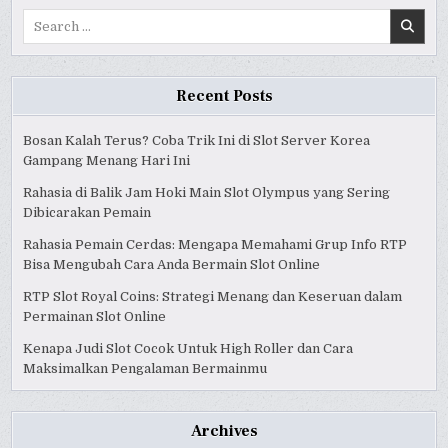
Search
for:
Recent Posts
Bosan Kalah Terus? Coba Trik Ini di Slot Server Korea
Gampang Menang Hari Ini
Rahasia di Balik Jam Hoki Main Slot Olympus yang Sering
Dibicarakan Pemain
Rahasia Pemain Cerdas: Mengapa Memahami Grup Info RTP
Bisa Mengubah Cara Anda Bermain Slot Online
RTP Slot Royal Coins: Strategi Menang dan Keseruan dalam
Permainan Slot Online
Kenapa Judi Slot Cocok Untuk High Roller dan Cara
Maksimalkan Pengalaman Bermainmu
Archives