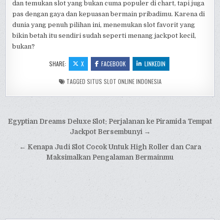
dan temukan slot yang bukan cuma populer di chart, tapi juga
pas dengan gaya dan kepuasan bermain pribadimu. Karena di
dunia yang penuh pilihan ini, menemukan slot favorit yang
bikin betah itu sendiri sudah seperti menang jackpot kecil,
bukan?
SHARE:
X
FACEBOOK
LINKEDIN
TAGGED
SITUS SLOT ONLINE INDONESIA
Post
Egyptian Dreams Deluxe Slot: Perjalanan ke Piramida Tempat
navigation
Jackpot Bersembunyi →
← Kenapa Judi Slot Cocok Untuk High Roller dan Cara
Maksimalkan Pengalaman Bermainmu