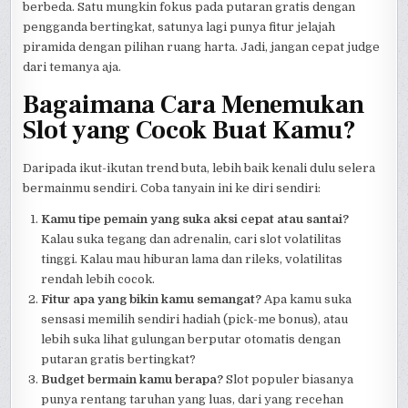
berbeda. Satu mungkin fokus pada putaran gratis dengan
pengganda bertingkat, satunya lagi punya fitur jelajah
piramida dengan pilihan ruang harta. Jadi, jangan cepat judge
dari temanya aja.
Bagaimana Cara Menemukan
Slot yang Cocok Buat Kamu?
Daripada ikut-ikutan trend buta, lebih baik kenali dulu selera
bermainmu sendiri. Coba tanyain ini ke diri sendiri:
Kamu tipe pemain yang suka aksi cepat atau santai?
Kalau suka tegang dan adrenalin, cari slot volatilitas
tinggi. Kalau mau hiburan lama dan rileks, volatilitas
rendah lebih cocok.
Fitur apa yang bikin kamu semangat?
Apa kamu suka
sensasi memilih sendiri hadiah (pick-me bonus), atau
lebih suka lihat gulungan berputar otomatis dengan
putaran gratis bertingkat?
Budget bermain kamu berapa?
Slot populer biasanya
punya rentang taruhan yang luas, dari yang recehan