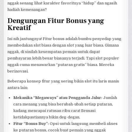
nggak senang lihat karakter favoritnya “hidup” dan ngasih
hadiah kemenangan?
Dengungan Fitur Bonus yang
Kreatif
Ini nih jantungnya! Fitur bonus adalah bumbu penyedap yang
membedakan slot biasa dengan slot yang luar biasa. Gimana
nggak, di sinilah kesempatan pemain untuk dapat
pembayaran lebih besar biasanya terjadi. Tapi slot populer
nggak cuma menawarkan “putaran gratis” biasa. Mereka
berinovasi.
Beberapa konsep fitur yang sering bikin slot itu laris manis
antara lain:
Mekanika “Megaways” atau Pengganda Jalur:
Jumlah
cara menang yang bisa berubah-ubah setiap putaran,
kadang mencapai ratusan ribu cara! Sensasi
ketidakpastiannya bikin deg-degan.
Fitur “Bonus Buy”:
Opsi untuk langsung membeli akses
ke putaran bonus, cocok buat pemain yang nggak