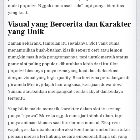
mulai populer. Nggak cuma asal “ada”, tapi punya identitas
yang kuat.
Visual yang Bercerita dan Karakter
yang Unik
Zaman sekarang, tampilan itu segalanya. Slot yang cuma
menampilkan buah-buahan klasik seperti ceri atau lemon
mungkin masih ada penggemarnya, tapi untuk meraih status
game slot paling populer
, dibutuhkan lebih dari itu. Slot
populer biasanya punya tema yang kuat dan dieksekusi
dengan visual yang high-quality. Bisa bertema petualangan di
piramida Mesir, jelajah luar angkasa, kerajaan dewa-dewi
Yunani, atau bahkan mengangkat cerita rakyat dan budaya
tertentu.
Yang bikin makin menarik, karakter dalam slot itu sering
punya “nyawa”. Mereka nggak cuma jadi simbol diam, tapi
punya animasi khusus saat fitur bonus muncul. Ekspresi
wajah, gerakan, bahkan interaksi kecil antar simbol bisa bikin
pemain merasa terhubung secara emosional. Siapa sih yang