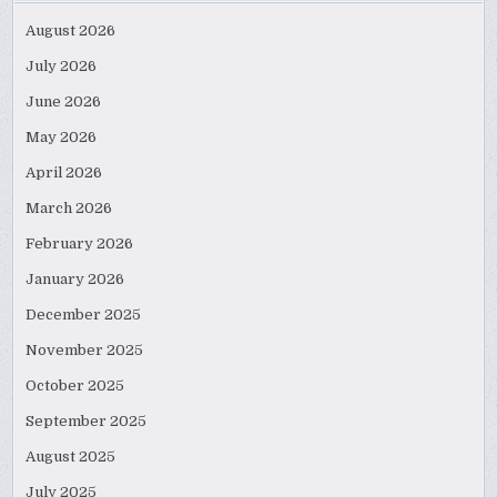
August 2026
July 2026
June 2026
May 2026
April 2026
March 2026
February 2026
January 2026
December 2025
November 2025
October 2025
September 2025
August 2025
July 2025