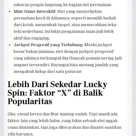
sabaran pengin langsung ke bagian inti permainan.
Mini-Game Interaktif:
Slot yang menyelipkan
permainan kecil di dalamnya, seperti memilih hadiah
dari kotak, menembak target, atau memecahkan teka-
teki sederhana. Ini bikin pengalaman main jadi lebih
aktif dan engaging.
Jackpot Progresif yang Terhubung:
Meski jackpot
besar bukan jaminan, slot dengan jackpot progresif
yang nilainya terkumpul dari banyak pemain sering jadi
magnet tersendiri. Bayangin bisa menang jumlah yang
mengubah hidup dari satu putaran!
Lebih Dari Sekedar Lucky
Spin: Faktor “X” di Balik
Popularitas
Oke, visual keren dan fitur mantap sudah. Tapi masih ada
faktor lain yang lebih halus, yang bikin sebuah slot nggak
cuma dimainkan, tapi juga dibicarakan dan dinanti-nantikan
rilis barunya.