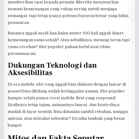
memberikan opsi kepada pemain. Mereka menawarkan
sensasi kemenangan yang cukup sering untuk menjaga
semangat, tapi tetap punya potensi bayaran besar yang bikin
penasaran.
Rasanya nggak asyik kan kalau muter 100 kali nggak dapet
kemenangan sama sekali? Atau sebaliknya, menang terus tapi
cuma recehan? Slot populer paham betul soal ritme
permainan ini.
Dukungan Teknologi dan
Aksesibilitas
Di era mobile, slot yang nggak bisa diakses dengan lancar di
ponsel bisa dibilang sudah ketinggalan zaman. Slot populer
hampir selalu punya versi mobile-first yang responsif.
Grafisnya tetap tajam, animasinya lancar, dan kontrolnya
mudah di layar sentuh. Bisa dimainin sambil rebahan, nunggu
antrian, atau istirahat sebentar? Itu nilai tambah yang besar
banget.
Mitos dan Fakta Seputar