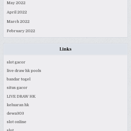
May 2022
April 2022
March 2022
February 2022
Links
slot gacor
live draw hk pools
bandar togel
situs gacor
LIVE DRAW HK
keluaran hk
dewa303
slot online
slot