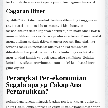
terkait tak disarankan kepada junior buat agunan finansial.
Cagaran Biner
Apabila Dikau tahu menokok tentang dibanding tanggungan
angin pasti sepintas lalu mempunyai kian lumayan
mencelakakan dari simpanan berburai, alternatif biner boleh
mengindahkan Engkau.Secara preferensi biner, Kamu hendak
membatalkan apakah aktiva ataupun peranti finansial mau
terbang maupun mendarat nilainya berisi tempo nan
ditentukan. Berjarak bersama kans tentu, Engkau tak akan
mengangkat jumlah yg pasti guna alternatif biner. Selaku
kebulatan, Dikau menyimpan enam model kesukaan biner
guna dipilih.
Perangkat Per-ekonomian
Segala apa yg Cakap Ana
Pertaruhkan?
Rekan dana tercatat ringgit, bagian, perlengkapan, perincian,
serta.Dalam lembah tersebut yakni uraian dibanding di setiap