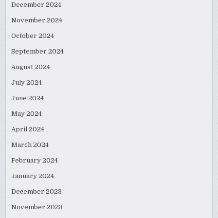
December 2024
November 2024
October 2024
September 2024
August 2024
July 2024
June 2024
May 2024
April 2024
March 2024
February 2024
January 2024
December 2023
November 2023