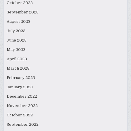
October 2023
September 2023
August 2023
July 2023
June 2023
May 2023
April 2023
March 2023
February 2023
January 2023
December 2022
November 2022
October 2022
September 2022