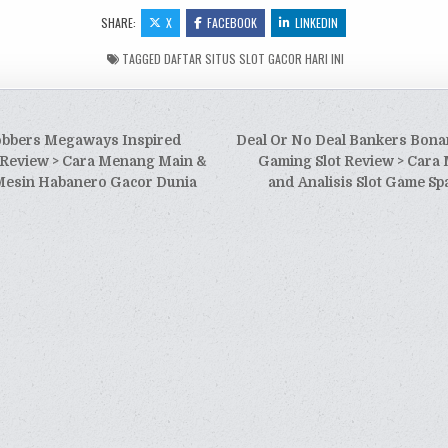
SHARE:
X
FACEBOOK
LINKEDIN
TAGGED
DAFTAR SITUS SLOT GACOR HARI INI
bbers Megaways Inspired
Deal Or No Deal Bankers Bona
tion
 Review > Cara Menang Main &
Gaming Slot Review > Cara
 Mesin Habanero Gacor Dunia
and Analisis Slot Game S