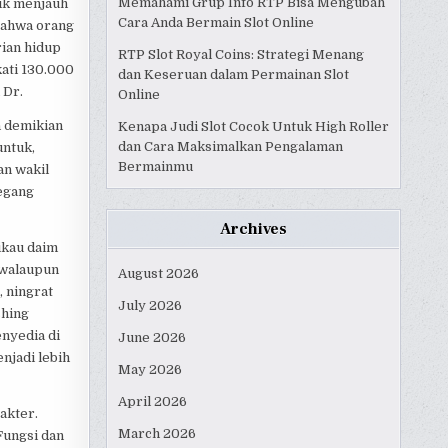
Memahami Grup Info RTP Bisa Mengubah
ik menjauh
Cara Anda Bermain Slot Online
bahwa orang
ian hidup
RTP Slot Royal Coins: Strategi Menang
ati 130.000
dan Keseruan dalam Permainan Slot
 Dr.
Online
n demikian
Kenapa Judi Slot Cocok Untuk High Roller
dan Cara Maksimalkan Pengalaman
untuk,
Bermainmu
n wakil
egang
Archives
ikau daim
 walaupun
August 2026
 ningrat
July 2026
shing
enyedia di
June 2026
njadi lebih
May 2026
April 2026
akter.
March 2026
Fungsi dan