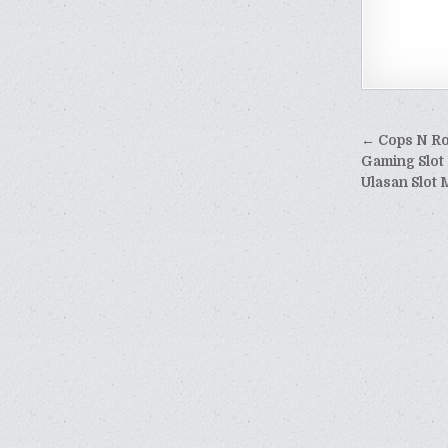
Post
← Cops N Ro
naviga
Gaming Slot
Ulasan Slot