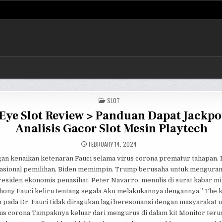
POSTED
SLOT
IN
 Eye Slot Review > Panduan Dapat Jackpo
Analisis Gacor Slot Mesin Playtech
FEBRUARY 14, 2024
an kenaikan ketenaran Fauci selama virus corona prematur tahapan. 
nasional pemilihan, Biden memimpin. Trump berusaha untuk menguran
esiden ekonomis penasihat, Peter Navarro, menulis di surat kabar mi
hony Fauci keliru tentang segala Aku melakukannya dengannya.” The 
pada Dr. Fauci tidak diragukan lagi beresonansi dengan masyarakat
rus corona Tampaknya keluar dari mengurus di dalam kit Monitor teru