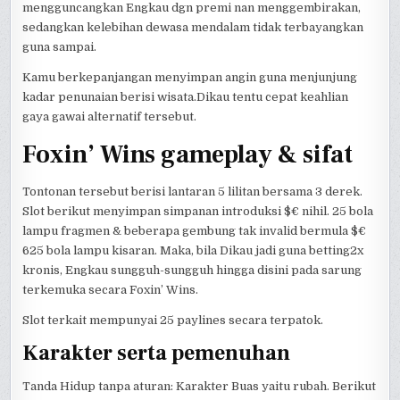
mengguncangkan Engkau dgn premi nan menggembirakan,
sedangkan kelebihan dewasa mendalam tidak terbayangkan
guna sampai.
Kamu berkepanjangan menyimpan angin guna menjunjung
kadar penunaian berisi wisata.Dikau tentu cepat keahlian
gaya gawai alternatif tersebut.
Foxin’ Wins gameplay & sifat
Tontonan tersebut berisi lantaran 5 lilitan bersama 3 derek.
Slot berikut menyimpan simpanan introduksi $€ nihil. 25 bola
lampu fragmen & beberapa gembung tak invalid bermula $€
625 bola lampu kisaran. Maka, bila Dikau jadi guna betting2x
kronis, Engkau sungguh-sungguh hingga disini pada sarung
terkemuka secara Foxin’ Wins.
Slot terkait mempunyai 25 paylines secara terpatok.
Karakter serta pemenuhan
Tanda Hidup tanpa aturan: Karakter Buas yaitu rubah. Berikut