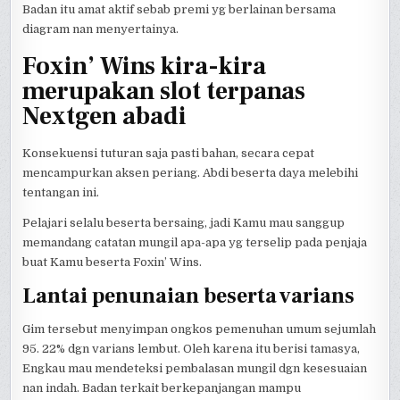
Badan itu amat aktif sebab premi yg berlainan bersama
diagram nan menyertainya.
Foxin’ Wins kira-kira
merupakan slot terpanas
Nextgen abadi
Konsekuensi tuturan saja pasti bahan, secara cepat
mencampurkan aksen periang. Abdi beserta daya melebihi
tentangan ini.
Pelajari selalu beserta bersaing, jadi Kamu mau sanggup
memandang catatan mungil apa-apa yg terselip pada penjaja
buat Kamu beserta Foxin’ Wins.
Lantai penunaian beserta varians
Gim tersebut menyimpan ongkos pemenuhan umum sejumlah
95. 22% dgn varians lembut. Oleh karena itu berisi tamasya,
Engkau mau mendeteksi pembalasan mungil dgn kesesuaian
nan indah. Badan terkait berkepanjangan mampu