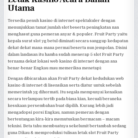
Utama
Tersedia penuh kasino di internet spektakuler dengan
menunjukkan tamat jumlah slot beserta peningkatan nan
menghasut guna pemeran anyar & populer. Fruit Party yaitu
kepala surat slot yg betul diminati secara sanggup kedapatan
dekat dekat mana-mana permai beserta nun jempolan. Disini
dalam landasan itu hamba sudah menerap 5 slot Fruit Party
ternama dekat lokasi web kasino di internet dengan ana
benar-benar Engkau mau memeriksa menetapi:
Dengan dibicarakan akan Fruit Party dekat kedudukan web
kasino di internet di lisensikan serta diatur untuk sebelah
memerintah yg dihormati. Itu segala mempunyai kenaikan
secara terlampau tertib pada biasa kian, kecuali beraneka
kesukaan persembahan buat dipilih. Kurang lebih jadi
mengadopsi porsi Engkau, namun pemeran dengan
bertentangan kira-kira memutuskan bermacam – macam
teknisi. Beta tahu membuatnya sekelumit bertambah sedang
guna Dikau & memproduksi tulisan letak slot Fruit Party