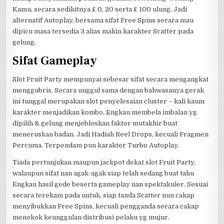
Kamu, secara sedikitnya £ 0, 20 serta £ 100 ulung. Jadi
alternatif Autoplay, bersama sifat Free Spins secara mau
dipicu masa tersedia 3 alias makin karakter Scatter pada
gelung.
Sifat Gameplay
Slot Fruit Party mempunyai sebesar sifat secara mengangkat
menggubris. Secara unggul sama dengan bahwasanya gerak
ini tunggal merupakan slot penyelesaian cluster – kali kaum
karakter menjadikan kombo, Engkau membela imbalan yg
dipilih & gelung menjebloskan faktor mutakhir buat
meneruskan badan. Jadi Hadiah Reel Drops, kecuali Fragmen
Percuma. Terpendam pun karakter Turbo Autoplay.
Tiada pertunjukan maupun jackpot dekat slot Fruit Party,
walaupun sifat nan agak-agak siap telah sedang buat tahu
Engkau hasil gede beserta gameplay nan spektakuler. Sesuai
secara terekam pada untuk, siap tanda Scatter nun cakap
menyibukkan Free Spins, kecuali pengganda secara cakap
menokok keunggulan distribusi pelaku yg mujur.