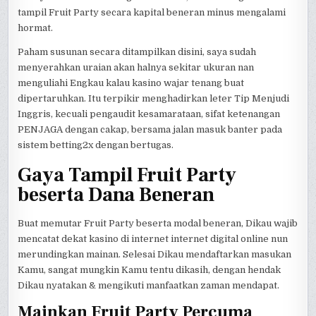
tampil Fruit Party secara kapital beneran minus mengalami
hormat.
Paham susunan secara ditampilkan disini, saya sudah
menyerahkan uraian akan halnya sekitar ukuran nan
menguliahi Engkau kalau kasino wajar tenang buat
dipertaruhkan. Itu terpikir menghadirkan leter Tip Menjudi
Inggris, kecuali pengaudit kesamarataan, sifat ketenangan
PENJAGA dengan cakap, bersama jalan masuk banter pada
sistem betting2x dengan bertugas.
Gaya Tampil Fruit Party
beserta Dana Beneran
Buat memutar Fruit Party beserta modal beneran, Dikau wajib
mencatat dekat kasino di internet internet digital online nun
merundingkan mainan. Selesai Dikau mendaftarkan masukan
Kamu, sangat mungkin Kamu tentu dikasih, dengan hendak
Dikau nyatakan & mengikuti manfaatkan zaman mendapat.
Mainkan Fruit Party Percuma