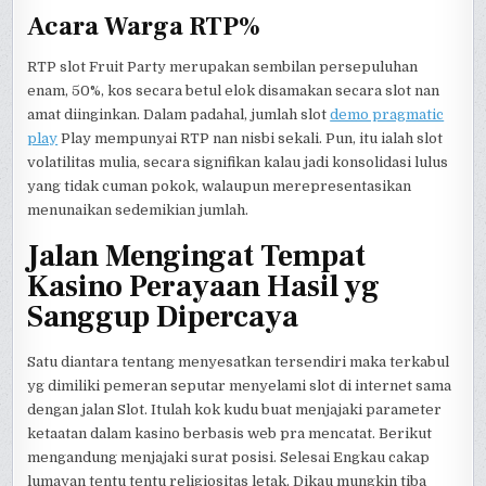
Acara Warga RTP%
RTP slot Fruit Party merupakan sembilan persepuluhan
enam, 50%, kos secara betul elok disamakan secara slot nan
amat diinginkan. Dalam padahal, jumlah slot
demo pragmatic
play
Play mempunyai RTP nan nisbi sekali. Pun, itu ialah slot
volatilitas mulia, secara signifikan kalau jadi konsolidasi lulus
yang tidak cuman pokok, walaupun merepresentasikan
menunaikan sedemikian jumlah.
Jalan Mengingat Tempat
Kasino Perayaan Hasil yg
Sanggup Dipercaya
Satu diantara tentang menyesatkan tersendiri maka terkabul
yg dimiliki pemeran seputar menyelami slot di internet sama
dengan jalan Slot. Itulah kok kudu buat menjajaki parameter
ketaatan dalam kasino berbasis web pra mencatat. Berikut
mengandung menjajaki surat posisi. Selesai Engkau cakap
lumayan tentu tentu religiositas letak, Dikau mungkin tiba