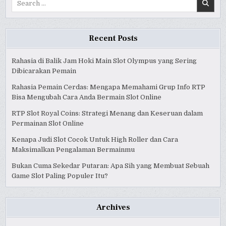
for:
Recent Posts
Rahasia di Balik Jam Hoki Main Slot Olympus yang Sering
Dibicarakan Pemain
Rahasia Pemain Cerdas: Mengapa Memahami Grup Info RTP
Bisa Mengubah Cara Anda Bermain Slot Online
RTP Slot Royal Coins: Strategi Menang dan Keseruan dalam
Permainan Slot Online
Kenapa Judi Slot Cocok Untuk High Roller dan Cara
Maksimalkan Pengalaman Bermainmu
Bukan Cuma Sekedar Putaran: Apa Sih yang Membuat Sebuah
Game Slot Paling Populer Itu?
Archives