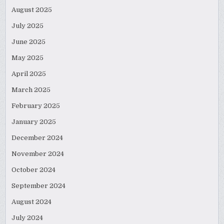
August 2025
July 2025
June 2025
May 2025
April 2025
March 2025
February 2025
January 2025
December 2024
November 2024
October 2024
September 2024
August 2024
July 2024