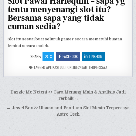
Slot Pawai Harlequin – sapa yg
tentu menyenangi slot itu?
Bersama sapa yang tidak
cuman sedia?
Slot itu sesuai buat seluruh gamer secara mematuhi buatan
lembut secara molek.
SHARE:
X
FACEBOOK
LINKEDIN
TAGGED
APLIKASI JUDI ONLINE24JAM TERPERCAYA
Post
Dazzle Me Netent >> Cara Menang Main & Analisis Judi
navigation
Terbaik →
← Jewel Box >> Ulasan and Panduan Slot Mesin Terpercaya
Astro Tech