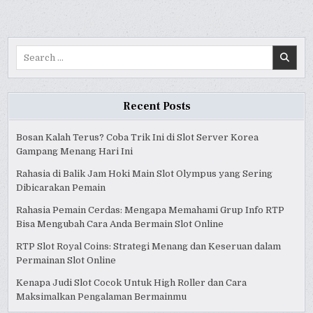
Search
for:
Recent Posts
Bosan Kalah Terus? Coba Trik Ini di Slot Server Korea
Gampang Menang Hari Ini
Rahasia di Balik Jam Hoki Main Slot Olympus yang Sering
Dibicarakan Pemain
Rahasia Pemain Cerdas: Mengapa Memahami Grup Info RTP
Bisa Mengubah Cara Anda Bermain Slot Online
RTP Slot Royal Coins: Strategi Menang dan Keseruan dalam
Permainan Slot Online
Kenapa Judi Slot Cocok Untuk High Roller dan Cara
Maksimalkan Pengalaman Bermainmu