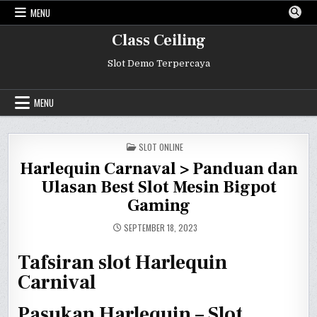
Skip
MENU
to
content
Class Ceiling
Slot Demo Terpercaya
MENU
POSTED
SLOT ONLINE
IN
Harlequin Carnaval > Panduan dan
Ulasan Best Slot Mesin Bigpot
Gaming
SEPTEMBER 18, 2023
Tafsiran slot Harlequin
Carnival
Pasukan Harlequin – Slot