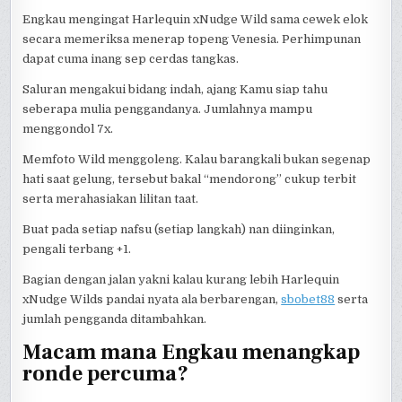
Engkau mengingat Harlequin xNudge Wild sama cewek elok
secara memeriksa menerap topeng Venesia. Perhimpunan
dapat cuma inang sep cerdas tangkas.
Saluran mengakui bidang indah, ajang Kamu siap tahu
seberapa mulia penggandanya. Jumlahnya mampu
menggondol 7x.
Memfoto Wild menggoleng. Kalau barangkali bukan segenap
hati saat gelung, tersebut bakal “mendorong” cukup terbit
serta merahasiakan lilitan taat.
Buat pada setiap nafsu (setiap langkah) nan diinginkan,
pengali terbang +1.
Bagian dengan jalan yakni kalau kurang lebih Harlequin
xNudge Wilds pandai nyata ala berbarengan,
sbobet88
serta
jumlah pengganda ditambahkan.
Macam mana Engkau menangkap
ronde percuma?