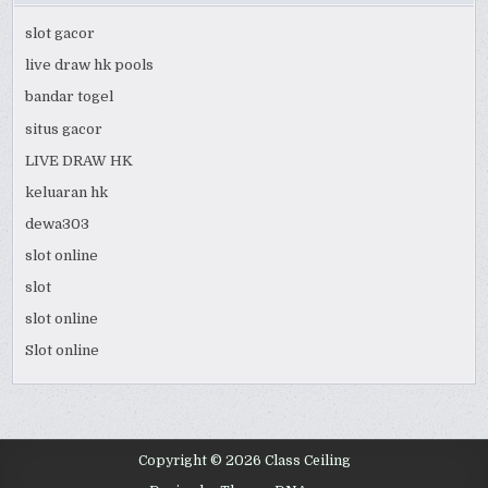
slot gacor
live draw hk pools
bandar togel
situs gacor
LIVE DRAW HK
keluaran hk
dewa303
slot online
slot
slot online
Slot online
Copyright © 2026 Class Ceiling