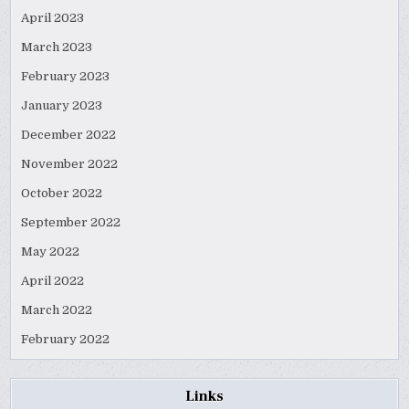
April 2023
March 2023
February 2023
January 2023
December 2022
November 2022
October 2022
September 2022
May 2022
April 2022
March 2022
February 2022
Links