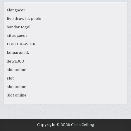
slot gacor
live draw hk pools
bandar togel
situs gacor
LIVE DRAW HK
keluaran hk
dewa303
slot online
slot
slot online
Slot online
Copyright © 2026 Class Ceiling