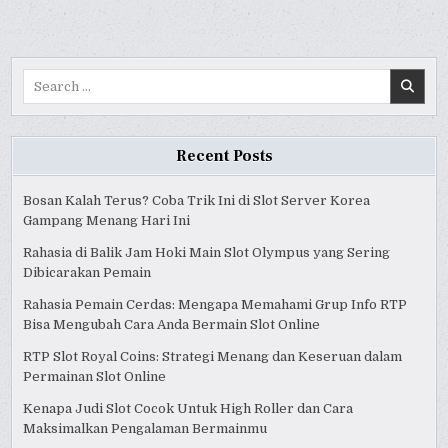
Search
for:
Recent Posts
Bosan Kalah Terus? Coba Trik Ini di Slot Server Korea
Gampang Menang Hari Ini
Rahasia di Balik Jam Hoki Main Slot Olympus yang Sering
Dibicarakan Pemain
Rahasia Pemain Cerdas: Mengapa Memahami Grup Info RTP
Bisa Mengubah Cara Anda Bermain Slot Online
RTP Slot Royal Coins: Strategi Menang dan Keseruan dalam
Permainan Slot Online
Kenapa Judi Slot Cocok Untuk High Roller dan Cara
Maksimalkan Pengalaman Bermainmu