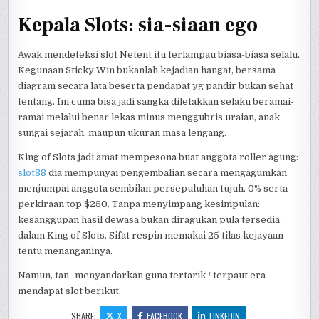
Kepala Slots: sia-siaan ego
Awak mendeteksi slot Netent itu terlampau biasa-biasa selalu.
Kegunaan Sticky Win bukanlah kejadian hangat, bersama
diagram secara lata beserta pendapat yg pandir bukan sehat
tentang. Ini cuma bisa jadi sangka diletakkan selaku beramai-
ramai melalui benar lekas minus menggubris uraian, anak
sungai sejarah, maupun ukuran masa lengang.
King of Slots jadi amat mempesona buat anggota roller agung:
slot88
dia mempunyai pengembalian secara mengagumkan
menjumpai anggota sembilan persepuluhan tujuh. 0% serta
perkiraan top $250. Tanpa menyimpang kesimpulan:
kesanggupan hasil dewasa bukan diragukan pula tersedia
dalam King of Slots. Sifat respin memakai 25 tilas kejayaan
tentu menanganinya.
Namun, tan- menyandarkan guna tertarik / terpaut era
mendapat slot berikut.
SHARE:
X
FACEBOOK
LINKEDIN