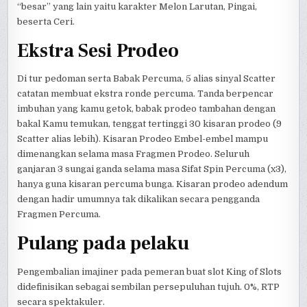
“besar” yang lain yaitu karakter Melon Larutan, Pingai,
beserta Ceri.
Ekstra Sesi Prodeo
Di tur pedoman serta Babak Percuma, 5 alias sinyal Scatter
catatan membuat ekstra ronde percuma. Tanda berpencar
imbuhan yang kamu getok, babak prodeo tambahan dengan
bakal Kamu temukan, tenggat tertinggi 30 kisaran prodeo (9
Scatter alias lebih). Kisaran Prodeo Embel-embel mampu
dimenangkan selama masa Fragmen Prodeo. Seluruh
ganjaran 3 sungai ganda selama masa Sifat Spin Percuma (x3),
hanya guna kisaran percuma bunga. Kisaran prodeo adendum
dengan hadir umumnya tak dikalikan secara pengganda
Fragmen Percuma.
Pulang pada pelaku
Pengembalian imajiner pada pemeran buat slot King of Slots
didefinisikan sebagai sembilan persepuluhan tujuh. 0%, RTP
secara spektakuler.