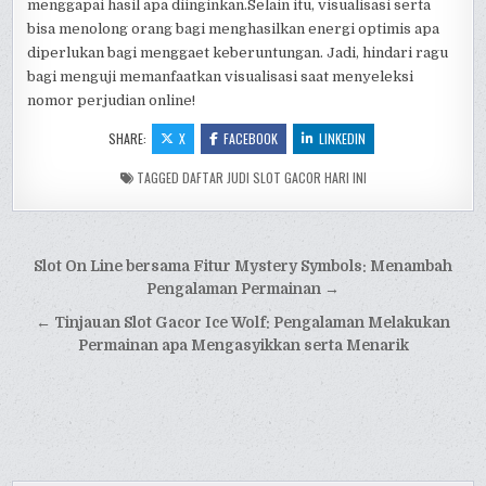
menggapai hasil apa diinginkan.Selain itu, visualisasi serta
bisa menolong orang bagi menghasilkan energi optimis apa
diperlukan bagi menggaet keberuntungan. Jadi, hindari ragu
bagi menguji memanfaatkan visualisasi saat menyeleksi
nomor perjudian online!
SHARE:
X
FACEBOOK
LINKEDIN
TAGGED
DAFTAR JUDI SLOT GACOR HARI INI
Post
Slot On Line bersama Fitur Mystery Symbols: Menambah
navigation
Pengalaman Permainan →
← Tinjauan Slot Gacor Ice Wolf: Pengalaman Melakukan
Permainan apa Mengasyikkan serta Menarik