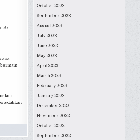
October 2023
September 2023
August 2023
Anda
July 2023
June 2023
May 2023
n apa
k bermain
April 2023
March 2023
February 2023
indari
January 2023
memudahkan
December 2022
November 2022
October 2022
September 2022