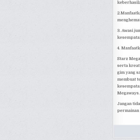
keberhasil
2.Manfaatka
menghemat 
3. Awasi j
kesempatan
4. Manfaatk
Starz Mega
serta krea
gim yang s
membuat te
kesempatan
Megaways.
Jangan tid
permainan s