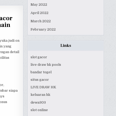
May 2022
April 2022
Gacor
March 2022
main
February 2022
yuka judi on
Links
in yang
engan detail
slot gacor
ilitas
live draw hk pools
bandar togel
situs gacor
or,
LIVE DRAW HK
mbar siapa
keluaran hk
ays
onus
dewa303
slot online