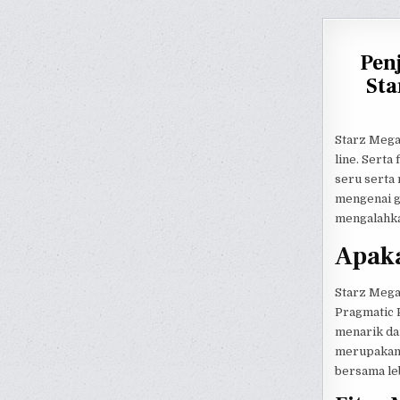
Pen
Sta
Starz Mega
line. Serta
seru serta 
mengenai g
mengalahka
Apaka
Starz Mega
Pragmatic 
menarik dan
merupakan 
bersama le