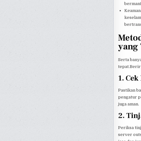
bermanf
Keamana
keselam
bertran
Metod
yang 
Serta banya
tepat.Beri
1. Cek
Pastikan ba
pengatur pe
juga aman.
2. Tin
Periksa tin
server out