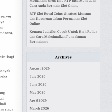
Memahami Grup Info RTP Bisa Mengubah
Cara Anda Bermain Slot Online
RTP Slot Royal Coins: Strategi Menang
i server
dan Keseruan dalam Permainan Slot
nya
Online
an
Kenapa Judi Slot Cocok Untuk High Roller
mesona,
dan Cara Maksimalkan Pengalaman
Bermainmu
Archives
eksi bagi
August 2026
 banyak
July 2026
aneka
June 2026
May 2026
ang
al.
April 2026
kali
March 2026
as siapa