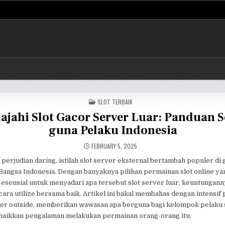
POSTED
SLOT TERBAIK
IN
ajahi Slot Gacor Server Luar: Panduan 
guna Pelaku Indonesia
FEBRUARY 5, 2025
perjudian daring, istilah slot server eksternal bertambah populer di
 Bangsa Indonesia. Dengan banyaknya pilihan permainan slot online ya
 esensial untuk menyadari apa tersebut slot server luar, keuntungann
ara utilize bersama baik. Artikel ini bakal membahas dengan intensif p
ver outside, memberikan wawasan apa berguna bagi kelompok pelaku 
aikkan pengalaman melakukan permainan orang-orang itu.