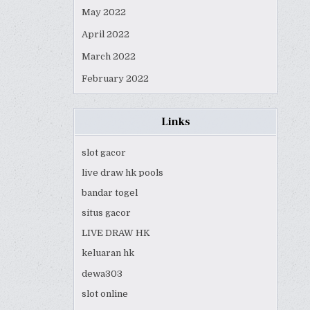
May 2022
April 2022
March 2022
February 2022
Links
slot gacor
live draw hk pools
bandar togel
situs gacor
LIVE DRAW HK
keluaran hk
dewa303
slot online