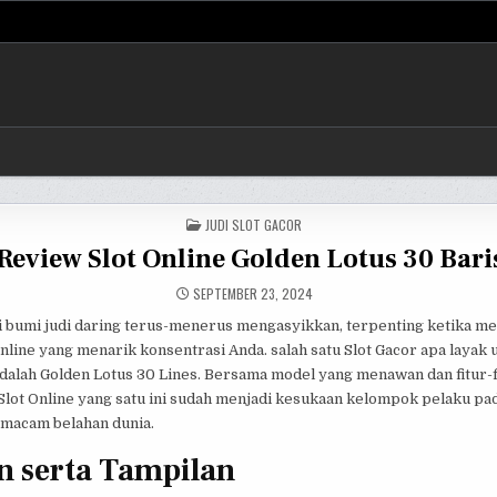
POSTED
JUDI SLOT GACOR
IN
Review Slot Online Golden Lotus 30 Bari
SEPTEMBER 23, 2024
 bumi judi daring terus-menerus mengasyikkan, terpenting ketika m
nline yang menarik konsentrasi Anda. salah satu Slot Gacor apa layak 
dalah Golden Lotus 30 Lines. Bersama model yang menawan dan fitur-f
Slot Online yang satu ini sudah menjadi kesukaan kelompok pelaku pa
acam belahan dunia.
n serta Tampilan