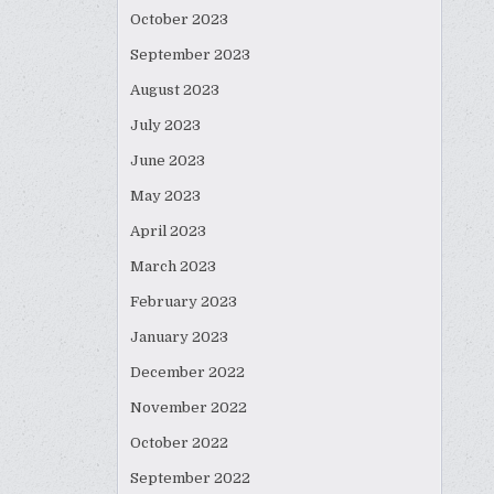
October 2023
September 2023
August 2023
July 2023
June 2023
May 2023
April 2023
March 2023
February 2023
January 2023
December 2022
November 2022
October 2022
September 2022