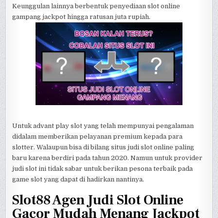
Keunggulan lainnya berbentuk penyediaan slot online
gampang jackpot hingga ratusan juta rupiah.
Untuk advant play slot yang telah mempunyai pengalaman
didalam memberikan pelayanan premium kepada para
slotter. Walaupun bisa di bilang situs judi slot online paling
baru karena berdiri pada tahun 2020. Namun untuk provider
judi slot ini tidak sabar untuk berikan pesona terbaik pada
game slot yang dapat di hadirkan nantinya.
Slot88 Agen Judi Slot Online
Gacor Mudah Menang Jackpot