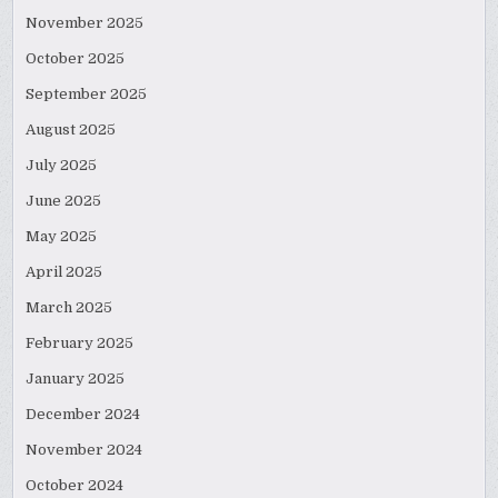
November 2025
October 2025
September 2025
August 2025
July 2025
June 2025
May 2025
April 2025
March 2025
February 2025
January 2025
December 2024
November 2024
October 2024