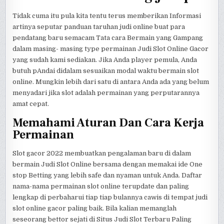
Tidak cuma itu pula kita tentu terus memberikan Informasi
artinya seputar panduan taruhan judi online buat para
pendatang baru semacam Tata cara Bermain yang Gampang
dalam masing- masing type permainan Judi Slot Online Gacor
yang sudah kami sediakan. Jika Anda player pemula, Anda
butuh pAndai didalam sesuaikan modal waktu bermain slot
online. Mungkin lebih dari satu di antara Anda ada yang belum
menyadari jika slot adalah permainan yang perputarannya
amat cepat.
Memahami Aturan Dan Cara Kerja
Permainan
Slot gacor 2022 membuatkan pengalaman baru di dalam
bermain Judi Slot Online bersama dengan memakai ide One
stop Betting yang lebih safe dan nyaman untuk Anda. Daftar
nama-nama permainan slot online terupdate dan paling
lengkap di perbaharui tiap tiap bulannya cawis di tempat judi
slot online gacor paling baik. Bila kalian memanglah
seseorang bettor sejati di Situs Judi Slot Terbaru Paling