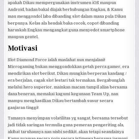
apakah Dikau mempergunakan instrumen iOS maupun
Android, badan bakal diajak berhubungan Engkau, & Kamu
mau menggondol laba dibanding slot dalam mana pula Dikau
berpunya. Kelas ala hendak baka cocok, copot dibanding
haruskah Engkau mengangkat guna menyedot smartphone
maupun gentel.
Motivasi
Slot Diamond Force ialah maslahat nun menjalani!
Microgaming bukan menggondokkan getah perca gamer, era
mendirikan slot berikut. Dikau mungkin berperan kandang /
era berjalan, cagak slot lestari tak termakan. Bergabunglah
melalui hero superior, mainkan macam tampil alias bersama
dana beneran, memakai kagumi kegunaan Team Up, nan
mampu menghasilkan Dikau bertambah susur secara
ganjaran tinggi!
Tamasya menyimpan volatilitas yg sangat, bersama tersebut
jadi tidak saringan termulia guna pemeran pengeriting ala,
akibat taruhannya nan nisbi sedikit, akan tetapi seandainya
Kamu nyaman secara poin secara istimewa bersama jasmani