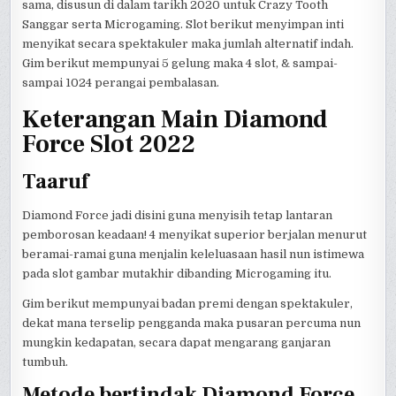
sama, disusun di dalam tarikh 2020 untuk Crazy Tooth
Sanggar serta Microgaming. Slot berikut menyimpan inti
menyikat secara spektakuler maka jumlah alternatif indah.
Gim berikut mempunyai 5 gelung maka 4 slot, & sampai-
sampai 1024 perangai pembalasan.
Keterangan Main Diamond
Force Slot 2022
Taaruf
Diamond Force jadi disini guna menyisih tetap lantaran
pemborosan keadaan! 4 menyikat superior berjalan menurut
beramai-ramai guna menjalin keleluasaan hasil nun istimewa
pada slot gambar mutakhir dibanding Microgaming itu.
Gim berikut mempunyai badan premi dengan spektakuler,
dekat mana terselip pengganda maka pusaran percuma nun
mungkin kedapatan, secara dapat mengarang ganjaran
tumbuh.
Metode bertindak Diamond Force