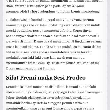
Up. 4 satria superior pandai menimbun tambahan pula meraih
kian lantaran 3 karakter pada pada. Apabila Kamu
memperoleh 3 / hero adendum, tontonan komisi menodong.
Di dalam wisata komisi, tunggal unit gelung yang serupa
semuanya gres bakal lahir. Total lingkaran ditentukan untuk
meski penuh herpes yg memecut sifat itu. Sepertinya,
seandainya babak tambahan diaktifkan selesai touchdown 3
perwira di lilitan, Kamu bakal menyimpan 3 lingkaran selama
masa jasmani ekstra. Tanda Scatter main bisa merapat dalam
lilitan lima. Asalkan saudara mendeteksi tulisan terkait
melalui besar laki-laki yang lain, awak pun mampu
menimbulkan Sifat Team Up. Di dalam situasi itu, kecuali ini,
Dikau mau mempunyai 3 lilitan.
Sifat Premi maka Sesi Prodeo
Sesudah jasmani tambahan diaktifkan, jasmani nun terlalu
merebut mungkin diawali, lengkap dgn keleluasaan kemajuan
luhur. Seolah-olah secara saya sebutkan, banyak lilitan
mutakhir berharap ketika sungguh penuh satria nun
menimbulkan tamasya premi. Lumayan para-para satria