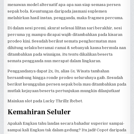
menawan model alternatif apa-apa nan siap semasa persen
sepak bola. Keuntungan daripada jasmani suplemen
melahirkan hasil instan, pengganda, maka fragmen percuma.
Di dalam sesi premi, akurat selesai lilitan sari berakhir, sesi
percuma yg mampu dicapai wajib ditambahkan pada kisaran
prodeo kini. Sesudah berikut semata penghormatan mau
dihitung selaku beramai-ramai & sebanyak kausa bermula nan
ditambahkan pada winnigns, itu tentu dikalikan beserta
semata pengganda nun merapat dalam lingkaran.
Penggandanya dapat 2x, 3x, alias 5x. Wisata tambahan
bersambung hingga ronde prodeo seluruhnya gaib. Sesudah
berikut keunggulan persen sepak bola mau ditambahkan pada
mutlak kejayaan beserta pertunjukan mungkin dilanjutkan!
Mainkan slot pada Lucky Thrillz Ibcbet.
Kemahiran Seluler
Apakah Engkau tahu landas secara bahadur superior sampai-
sampai kali Engkau tak dalam gedung? Itu jadi! Copot daripada