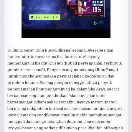
Di dunia barat, Ibnu Rusyd dikenal sebagai Averroes dan
komentator terbesar atas filsafatAristotelesyang
memengaruhi filsafat Kristen di abad pertengahan, terhitung
pemikir semacamSt. Banyak orang mendatangi Ibnu Rusyd
untuk mengkonsultasikan permasalahan kedokteran dan
problem hukum. Seiring dengan menggeliatnya proyek
penerjemahan ilmu pengetahuan ke dalam bhs Arab, secara
bersamaan kegiatan pendidikan Islam berjalan lebih
bersemangat, dikarenakan semakin luasnya materi-materi
baru yang didapatkan berasal dari bermacam penjuru negeri.
Para ulama dan cendikiawan muslim makin tambah semangat
menggali dan mengembangkan ilmu-ilmu baru tersebut.
Proyek besar yang sedang dilakukan para khalifah Abbasiyah