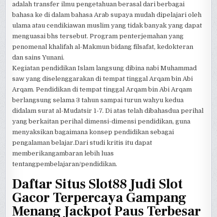
adalah transfer ilmu pengetahuan berasal dari berbagai
bahasa ke di dalam bahasa Arab supaya mudah dipelajari oleh
ulama atau cendikiawan muslim yang tidak banyak yang dapat
menguasai bhs tersebut. Program penterjemahan yang
penomenal khalifah al-Makmun bidang filsafat, kedokteran
dan sains Yunani.
Kegiatan pendidikan Islam langsung dibina nabi Muhammad
saw yang diselenggarakan di tempat tinggal Arqam bin Abi
Arqam. Pendidikan di tempat tinggal Arqam bin Abi Arqam
berlangsung selama 3 tahun sampai turun wahyu kedua
didalam surat al-Mudatsir 1-7. Di atas telah dibahasdua perihal
yang berkaitan perihal dimensi-dimensi pendidikan, guna
menyaksikan bagaimana konsep pen­didikan sebagai
pengalaman belajar.Dari studi kritis itu dapat
memberikangambaran lebih luas
tentangpembelajaran/pendidikan.
Daftar Situs Slot88 Judi Slot
Gacor Terpercaya Gampang
Menang Jackpot Paus Terbesar