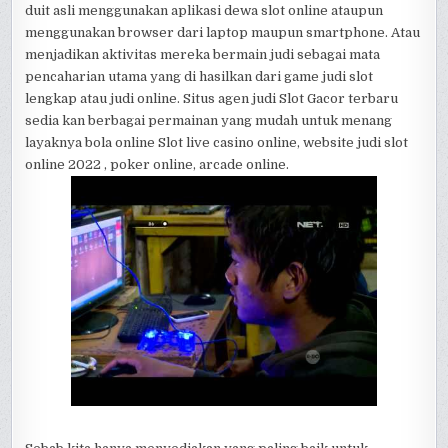
duit asli menggunakan aplikasi dewa slot online ataupun
menggunakan browser dari laptop maupun smartphone. Atau
menjadikan aktivitas mereka bermain judi sebagai mata
pencaharian utama yang di hasilkan dari game judi slot
lengkap atau judi online. Situs agen judi Slot Gacor terbaru
sedia kan berbagai permainan yang mudah untuk menang
layaknya bola online Slot live casino online, website judi slot
online 2022 , poker online, arcade online.