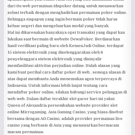
dari itu web permainan idnpoker datang untuk menawarkan
solusi terbaik dengan menghadirkan permainan poker online.
Sehingga siapapun yang ingin bermain poker tidak harus
keluar negeri dan mengeluarkan modal yang banyak.
Hal ini dikarenakan banyaknya opsi transaksi yang dapat kau
lakukan saat bermain di website DewaPoker. Berdasarkan
hasil verifikasi paling baru oleh KemenJudi Online, terdapat
15 sistem elektronik yang diselenggarakan oleh 6
penyelenggara sistem elektronik yang disinyalir
memfasilitasi aktivitas perjudian online. Itulah ulasan yang
kami buat perihal cara daftar poker di web , semoga ulasan di
atas dapat membantu Anda menemukan agen terpercaya di
Indonesia. Untuk informasi lebih lanjut tentang cara
mendaftar poker online, silakan hubungi service pelanggan di
web web. Dalam daftar terakhir slot gacor hari ini yakni
Queen of Alexandria persembahan website provider slot
online Microgaming. Asia Gaming Casino, yang biasa disebut
bersama dengan AG Casino, adalah provider permainan live
casino yang berbasis di Asia yang menawarkan bermacam
macam permainan.