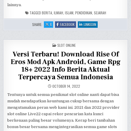
lainnya.
TAGGED
BERITA
,
ILMIAH
,
ISLAM
,
PENDIDIKAN
,
SEJARAH
:
:
:
SHARE:
X
FACEBOOK
LINKEDIN
SEJARAH
SEJARAH
SEJARAH
PENDIDIKAN
PENDIDIKAN
PENDIDIKAN
ISLAM
ISLAM
ISLAM
BERITA
BERITA
BERITA
ILMIAH
ILMIAH
ILMIAH
POSTED
SLOT ONLINE
IN
Versi Terbaru! Download Rise Of
Eros Mod Apk Android, Game Rpg
18+ 2022 Info Berita Aktual
Terpercaya Semua Indonesia
OCTOBER 14, 2022
Tentunya untuk semua penikmat slot online nanti dapat bisa
mudah mendapatkan keuntungan cukup bersama dengan
mengutamakan peran web kami ini. 2021 dan 2022 provider
slot online Live22 capai rekor pencarian kata kunci
berkenaan paling besar volumenya. Kerap beri tambahan
bonus besar bersama mengintegrasikan semua game slots