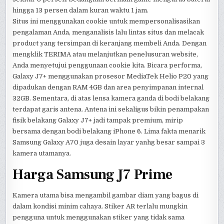
hingga 13 persen dalam kuran waktu 1 jam.
Situs ini menggunakan cookie untuk mempersonalisasikan
pengalaman Anda, menganalisis lalu lintas situs dan melacak
product yang tersimpan di keranjang membeli Anda. Dengan
mengklik TERIMA atau melanjutkan penelusuran website,
Anda menyetujui penggunaan cookie kita. Bicara performa,
Galaxy J7+ menggunakan prosesor MediaTek Helio P20 yang
dipadukan dengan RAM 4GB dan area penyimpanan internal
32GB. Sementara, di atas lensa kamera ganda di bodi belakang
terdapat garis antena. Antena ini sekaligus bikin penampakan
fisik belakang Galaxy J7+ jadi tampak premium, mirip
bersama dengan bodi belakang iPhone 6. Lima fakta menarik
Samsung Galaxy A70 juga desain layar yanhg besar sampai 3
kamera utamanya.
Harga Samsung J7 Prime
Kamera utama bisa mengambil gambar diam yang bagus di
dalam kondisi minim cahaya. Stiker AR terlalu mungkin
pengguna untuk menggunakan stiker yang tidak sama