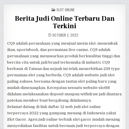
RISE
RISE
RISE
OF
OF
OF
POSTED
EROS
SLOT ONLINE
EROS
EROS
IN
MOD
MOD
MOD
Berita Judi Online Terbaru Dan
APK
APK
APK
ANDROID,
ANDROID,
ANDROID,
GAME
GAME
GAME
Terkini
RPG
RPG
RPG
18+
18+
18+
2022
2022
2022
OCTOBER 3, 2022
INFO
INFO
INFO
BERITA
BERITA
BERITA
CQ9 adalah perusahaan yang menjual mesin slot, menembak
AKTUAL
AKTUAL
AKTUAL
TERPERCAYA
TERPERCAYA
TERPERCAYA
ikan, sportsbook, dan permainan live casino. CQ9 adalah
SEMUA
SEMUA
SEMUA
INDONESIA
INDONESIA
INDONESIA
perusahaan yang menawarkan produk berkwalitas tinggi dan
bercita-cita untuk jadi brand terkemuka di industri. CQ9
berbasis di Taiwan dan sejauh ini telah menerbitkan 239 type
permainan slot yang berbeda. CQ9 adalah website judi slot
paling sukses, bersama dengan tautan slot paling baru yang
mudah dimenangkan. Kecepatan sesuatu website slot88
didalam melaksanakan deposit maupun withdraw jadi diantara
patokan member buat bergabung didalamnya.
Selamat datang di link daftar 12 web judi slot online
terpercaya 2022 yang gampang menang di Indonesia yakni
Slot Gacor. Agen judi online terbaik slot gacor mudah menang
menyediakan fasilitas untuk bermain judi terpercaya dengan