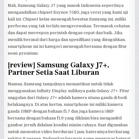
Nah, Samsung Galaxy J7 yang masuk Indonesia sepertinya
mengandalkan chipset Exynos 7580, juga versi yang kami uji
kali ini. Chipset kelas menengah besutan Samsung ini, miliki
performa yang tak terlalu mengecewakan. Termasuk cekatan
dan dapat merespon perintah dengan cepat dan baik. Jika
menilik berasal dari harga dan spesifikasi yang disuguhkan,
smartphone ini isi kategori menengah bersama dengan fitur
semi-premium.
[review] Samsung Galaxy J7+,
Partner Setia Saat Liburan
Namun, Samsung tampaknya memastikan untuk tidak
menggunakan Infinity Display miliknya pada Galaxy J7+. Fitur
unggulan dari Galaxy J7+ adalah kamera utama ganda di bodi
belakangnya. Di atas kertas, smartphone ini miliki kamera
ganda 13MP dengan bukaan f1.7 dan juga kamera 5MP
bersama dengan bukaan f1.9 yang diklaim bisa mengambil
gambar jernih didalam kondisi minim cahaya. Saat digunakan
untuk menonton video berdurasi 1 jam, baterainya berkurang
sekitar 8 persen. Sedangkan bermain game menguras baterai