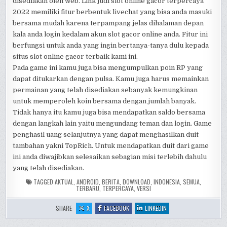
disediakan oleh web. Link judi slot online gacor terpercaya
2022 memiliki fitur berbentuk livechat yang bisa anda masuki
bersama mudah karena terpampang jelas dihalaman depan
kala anda login kedalam akun slot gacor online anda. Fitur ini
berfungsi untuk anda yang ingin bertanya-tanya dulu kepada
situs slot online gacor terbaik kami ini.
Pada game ini kamu juga bisa mengumpulkan poin RP yang
dapat ditukarkan dengan pulsa. Kamu juga harus memainkan
permainan yang telah disediakan sebanyak kemungkinan
untuk memperoleh koin bersama dengan jumlah banyak.
Tidak hanya itu kamu juga bisa mendapatkan saldo bersama
dengan langkah lain yaitu mengundang teman dan login. Game
penghasil uang selanjutnya yang dapat menghasilkan duit
tambahan yakni TopRich. Untuk mendapatkan duit dari game
ini anda diwajibkan selesaikan sebagian misi terlebih dahulu
yang telah disediakan.
TAGGED
AKTUAL
,
ANDROID
,
BERITA
,
DOWNLOAD
,
INDONESIA
,
SEMUA
,
TERBARU
,
TERPERCAYA
,
VERSI
:
:
:
SHARE:
X
FACEBOOK
LINKEDIN
VERSI
VERSI
VERSI
TERBARU!
TERBARU!
TERBARU!
DOWNLOAD
DOWNLOAD
DOWNLOAD