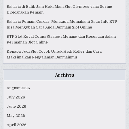
Rahasia di Balik Jam Hoki Main Slot Olympus yang Sering
Dibicarakan Pemain
Rahasia Pemain Cerdas: Mengapa Memahami Grup Info RTP
Bisa Mengubah Cara Anda Bermain Slot Online
RTP Slot Royal Coins: Strategi Menang dan Keseruan dalam
Permainan Slot Online
Kenapa Judi Slot Cocok Untuk High Roller dan Cara
Maksimalkan Pengalaman Bermainmu
Archives
August 2026
July 2026
June 2026
May 2026
April 2026