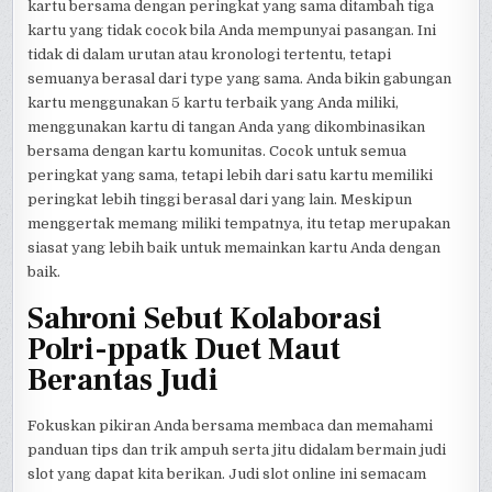
kartu bersama dengan peringkat yang sama ditambah tiga
kartu yang tidak cocok bila Anda mempunyai pasangan. Ini
tidak di dalam urutan atau kronologi tertentu, tetapi
semuanya berasal dari type yang sama. Anda bikin gabungan
kartu menggunakan 5 kartu terbaik yang Anda miliki,
menggunakan kartu di tangan Anda yang dikombinasikan
bersama dengan kartu komunitas. Cocok untuk semua
peringkat yang sama, tetapi lebih dari satu kartu memiliki
peringkat lebih tinggi berasal dari yang lain. Meskipun
menggertak memang miliki tempatnya, itu tetap merupakan
siasat yang lebih baik untuk memainkan kartu Anda dengan
baik.
Sahroni Sebut Kolaborasi
Polri-ppatk Duet Maut
Berantas Judi
Fokuskan pikiran Anda bersama membaca dan memahami
panduan tips dan trik ampuh serta jitu didalam bermain judi
slot yang dapat kita berikan. Judi slot online ini semacam