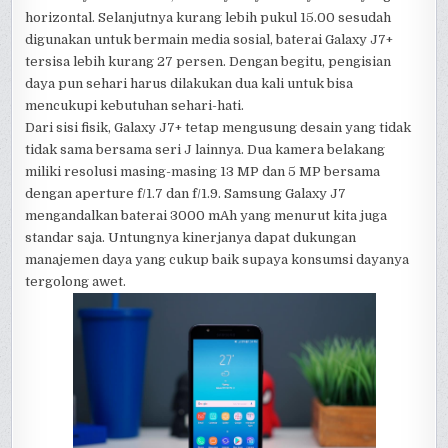
horizontal. Selanjutnya kurang lebih pukul 15.00 sesudah
digunakan untuk bermain media sosial, baterai Galaxy J7+
tersisa lebih kurang 27 persen. Dengan begitu, pengisian
daya pun sehari harus dilakukan dua kali untuk bisa
mencukupi kebutuhan sehari-hati.
Dari sisi fisik, Galaxy J7+ tetap mengusung desain yang tidak
tidak sama bersama seri J lainnya. Dua kamera belakang
miliki resolusi masing-masing 13 MP dan 5 MP bersama
dengan aperture f/1.7 dan f/1.9. Samsung Galaxy J7
mengandalkan baterai 3000 mAh yang menurut kita juga
standar saja. Untungnya kinerjanya dapat dukungan
manajemen daya yang cukup baik supaya konsumsi dayanya
tergolong awet.