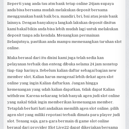
Seperti yang anda tau atm bank tetap online 24jam supaya
anda bisa bersama mudah melakukan deposit bersama
menggunakan bank baik bca, mandiri, bri, bni atau jenis bank
lainnya. Dengan banyaknya langkah lakukan deposit disitus
kami bakal bikin anda bisa lebih mudah lagi untuk melakukan
deposit tanpa ada kendala. Menangkan permainan
Selanjutnya, pastikan anda mampu memenangkan taruhan slot
online.
Maka berasal dari itu disini kami juga telah sedia kan
pelayanan terbaik dan enteng dibuka selama 24 jam nonstop
tiap-tiap harinya. Sebelum kalian daftar sebagai bagian new
member slot, Kalian harus mengenal lebih dekat agen slot
online yang ingin Kalian daftarkan. Jangan hingga
kemenangan yang udah kalian dapatkan, tidak dapat Kalian
withdraw. Karena sekarang telah banyak agen judi slot online
yang nakal tidak ingin memberikan kemenangan member.
Tetaplah berhati hati andaikan memilih agen slot online, pilih
agen slot yang miliki repotasi terbaik dimata para player judi
slot. Tenang saja, gara-gara bermain di game slot online
berasal dari provider Slot Live22 dapat dikerjakan bersama