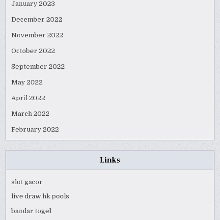
January 2023
December 2022
November 2022
October 2022
September 2022
May 2022
April 2022
March 2022
February 2022
Links
slot gacor
live draw hk pools
bandar togel