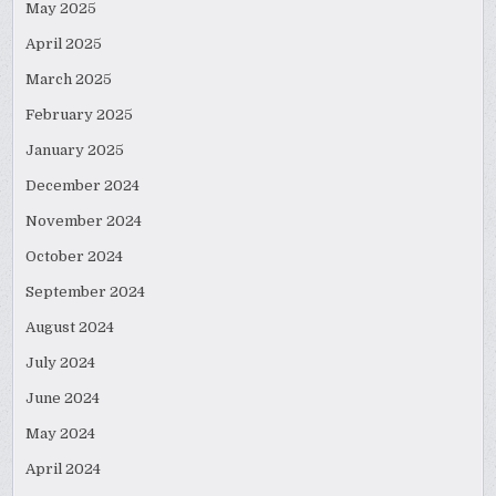
May 2025
April 2025
March 2025
February 2025
January 2025
December 2024
November 2024
October 2024
September 2024
August 2024
July 2024
June 2024
May 2024
April 2024