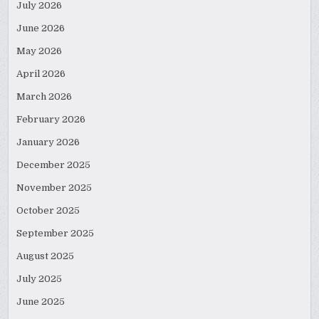
July 2026
June 2026
May 2026
April 2026
March 2026
February 2026
January 2026
December 2025
November 2025
October 2025
September 2025
August 2025
July 2025
June 2025