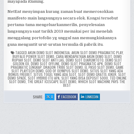
mayapada iGaming.
NetEnt menyimpan kurang zaman buat memerosokkan
manifesto main langsungnya secara elok. Kongsi tersebut
pertama-tama mengeluarkanmerilis, penyelesaian
langsungnya saat tarikh 2013 memakai per ini menelah
menggalang portofolio yg unggul nan memungkinkannya
guna menguntit urut-urutan termulia di pabrik itu.
TAGGED
AKUN DEMO SLOT INDONESIA
,
AKUN SLOT DEMO PRAGMATIC PLAY
,
BUFFALO POWER SLOT DEMO
,
CARA MENDAPATKAN AKUN DEMO SLOT
,
DEMO
RUPIAH SLOT
,
DEMO SLOT ANTI LAG
,
DEMO SLOT DJARUMTOTO
,
DEMO SLOT
GOLDEN OX
,
DEMO SLOT OFFLINE
,
DEMO SLOT PRAGMATIC APK
,
DEMO SLOT
PRAGMATIC LENGKAP
,
DRAGON TRIBE SLOT DEMO
,
EL PASO SLOT DEMO
,
GAME
SLOT PLAYTECH DEMO
,
GOD OF OLYMPUS SLOT DEMO
,
SITUS SLOT YANG ADA
BONUS FREEBET
,
SITUS TOGEL YANG ADA SLOT
,
SLOT DEMO GRATIS JOKER
,
SLOT
DEMO SPADE
,
SLOT HYBRID ITU APA
,
SLOT YANG BISA DEPOSIT 5000
,
TED ONLINE
SLOT DEMO
,
THE GREAT ICESCAPE SLOT DEMO
,
WHICH SLOT MACHINE PAYS THE
BEST
:
:
:
SHARE:
X
FACEBOOK
LINKEDIN
NETENT
NETENT
NETENT
GOES
GOES
GOES
AHEAD
AHEAD
AHEAD
WITH
WITH
WITH
NETWORK
NETWORK
NETWORK
BRANDED
BRANDED
BRANDED
CASINO
CASINO
CASINO
ULASAN
ULASAN
ULASAN
SLOT
SLOT
SLOT
ONLINE
ONLINE
ONLINE