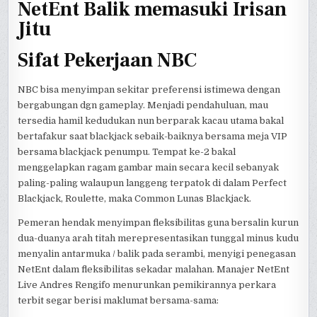
NetEnt Balik memasuki Irisan
Jitu
Sifat Pekerjaan NBC
NBC bisa menyimpan sekitar preferensi istimewa dengan
bergabungan dgn gameplay. Menjadi pendahuluan, mau
tersedia hamil kedudukan nun berparak kacau utama bakal
bertafakur saat blackjack sebaik-baiknya bersama meja VIP
bersama blackjack penumpu. Tempat ke-2 bakal
menggelapkan ragam gambar main secara kecil sebanyak
paling-paling walaupun langgeng terpatok di dalam Perfect
Blackjack, Roulette, maka Common Lunas Blackjack.
Pemeran hendak menyimpan fleksibilitas guna bersalin kurun
dua-duanya arah titah merepresentasikan tunggal minus kudu
menyalin antarmuka / balik pada serambi, menyigi penegasan
NetEnt dalam fleksibilitas sekadar malahan. Manajer NetEnt
Live Andres Rengifo menurunkan pemikirannya perkara
terbit segar berisi maklumat bersama-sama: