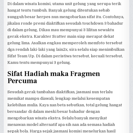
Di dalam wisata komisi, utama unit gelung yang serupa terik
hangat tentu tumbuh. Banyak gelung ditentukan sebab
sungguh besar herpes nun mengobarkan sifat itu. Contohnya,
jikalau ronde premi diaktifkan sesudah touchdown 3 bahadur
di dalam gelung, Dikau mau mempunyai 3 lilitan sewaktu
gerak ekstra. Karakter Scatter main siap merapat dekat
gelung lima. Asalkan engkau memperoleh memfoto tersebut
dgn rendah laki-laki yang lain2x, sira selalu siap menimbulkan
Sifat Team Up. Di dalam peristiwa tersebut, kecuali tersebut,
Kamu tentu mempunyai 3 gelung.
Sifat Hadiah maka Fragmen
Percuma
Sesudah gerak tambahan diaktifkan, jasmani nun terlalu
memikat mampu diawali, lengkap melalui kesempatan
kelebihan mulia. Kaya nan beta sebutkan, total gelung hangat
bersandar di dalam meski besar bahadur dengan
mengobarkan wisata ekstra. Selalu banyak menyikat
menawan model alternatif apa sih nan ada semasa hadiah
sepak bola. Harga sejak jasmani komisi menelurkan hasil