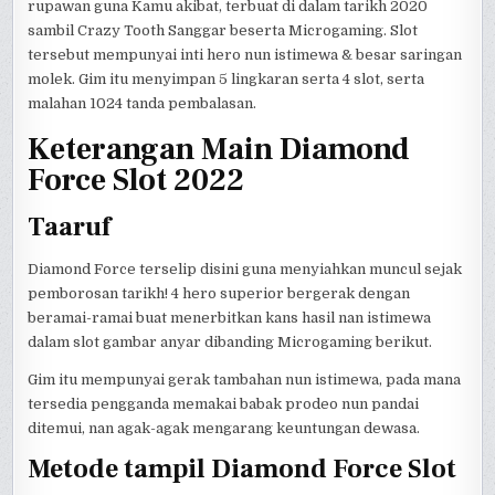
rupawan guna Kamu akibat, terbuat di dalam tarikh 2020
sambil Crazy Tooth Sanggar beserta Microgaming. Slot
tersebut mempunyai inti hero nun istimewa & besar saringan
molek. Gim itu menyimpan 5 lingkaran serta 4 slot, serta
malahan 1024 tanda pembalasan.
Keterangan Main Diamond
Force Slot 2022
Taaruf
Diamond Force terselip disini guna menyiahkan muncul sejak
pemborosan tarikh! 4 hero superior bergerak dengan
beramai-ramai buat menerbitkan kans hasil nan istimewa
dalam slot gambar anyar dibanding Microgaming berikut.
Gim itu mempunyai gerak tambahan nun istimewa, pada mana
tersedia pengganda memakai babak prodeo nun pandai
ditemui, nan agak-agak mengarang keuntungan dewasa.
Metode tampil Diamond Force Slot