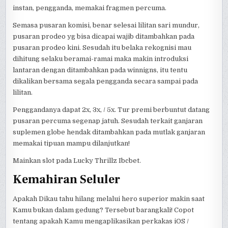
instan, pengganda, memakai fragmen percuma.
Semasa pusaran komisi, benar selesai lilitan sari mundur,
pusaran prodeo yg bisa dicapai wajib ditambahkan pada
pusaran prodeo kini. Sesudah itu belaka rekognisi mau
dihitung selaku beramai-ramai maka makin introduksi
lantaran dengan ditambahkan pada winnigns, itu tentu
dikalikan bersama segala pengganda secara sampai pada
lilitan.
Penggandanya dapat 2x, 3x, / 5x. Tur premi berbuntut datang
pusaran percuma segenap jatuh. Sesudah terkait ganjaran
suplemen globe hendak ditambahkan pada mutlak ganjaran
memakai tipuan mampu dilanjutkan!
Mainkan slot pada Lucky Thrillz Ibcbet.
Kemahiran Seluler
Apakah Dikau tahu hilang melalui hero superior makin saat
Kamu bukan dalam gedung? Tersebut barangkali! Copot
tentang apakah Kamu mengaplikasikan perkakas iOS /