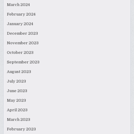
March 2024
February 2024
January 2024
December 2023
November 2023
October 2023
September 2023
August 2023
July 2023
June 2023
May 2023
April 2023
March 2023
February 2023