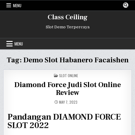
Skip
MENU
to
content
Class Ceiling
Slot Demo Terpercaya
MENU
Tag:
Demo Slot Habanero Facaishen
POSTED
SLOT ONLINE
IN
Diamond Force Judi Slot Online
Review
MAY 7, 2023
Pandangan DIAMOND FORCE
SLOT 2022