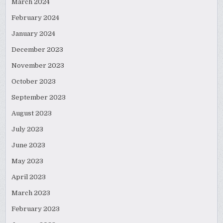
March 2024
February 2024
January 2024
December 2023
November 2023
October 2023
September 2023
August 2023
July 2023
June 2023
May 2023
April 2023
March 2023
February 2023