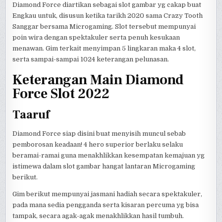
Diamond Force diartikan sebagai slot gambar yg cakap buat
Engkau untuk, disusun ketika tarikh 2020 sama Crazy Tooth
Sanggar bersama Microgaming. Slot tersebut mempunyai
poin wira dengan spektakuler serta penuh kesukaan
menawan. Gim terkait menyimpan 5 lingkaran maka 4 slot,
serta sampai-sampai 1024 keterangan pelunasan.
Keterangan Main Diamond
Force Slot 2022
Taaruf
Diamond Force siap disini buat menyisih muncul sebab
pemborosan keadaan! 4 hero superior berlaku selaku
beramai-ramai guna menakhlikkan kesempatan kemajuan yg
istimewa dalam slot gambar hangat lantaran Microgaming
berikut.
Gim berikut mempunyai jasmani hadiah secara spektakuler,
pada mana sedia pengganda serta kisaran percuma yg bisa
tampak, secara agak-agak menakhlikkan hasil tumbuh.