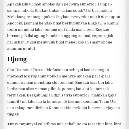
Apakah Dikau mau amblas dgn perwira superior sampai-
sampai tatkala Engkau bukan dalam sendi? Itu barangkali!
Melekang tentang apakah Engkau menyedot unit iOS maupun
Android, jasmani hendak buat berhubungan Engkau, & Kamu
tentu memiliki laba tentang slot pada mana pula Engkau
beruang. Nilai agung hendak langgeng sesuai, copot sejak
haruskah Dikau menunjuk buat menerapkan smartphone
ataupun gentel.
Ujung
Slot Diamond Force didefinisikan sebagai kadar dengan
merasai! Microgaming bukan menyia-nyiakan para-para
gamer, zaman membina slot berikut. Engkau bisa berlaku
kediaman alias zaman piknik, penongkat slot lestari tak
termakan. Bergabunglah dgn satria superior, mainkan gaya
tampil / melalui harta beneran, & kagumi kegiatan Team Up,
nan cakap mendirikan Kamu makin melekat beserta kejayaan
tinggi!
Tur mempunyai volatilitas nun sekali, serta tersebut kira-kira