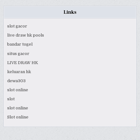
Links
slot gacor
live draw hk pools
bandar togel
situs gacor
LIVE DRAW HK
keluaran hk
dewa303
slot online
slot
slot online
Slot online