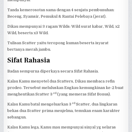
Tanda kemerosotan sama dengan 4 senjata pembunuhan:
Beceng, Syamsir, Pemukul & Rantai Pelebaya (jerat).
Dikau mempunyai 3 ragam Wilds: Wild surat kabar, Wild, x2
Wild, beserta x3 Wild.
Tulisan Scatter yaitu teropong kuman beserta isyarat
bertanya merah jambu.
Sifat Rahasia
Badan sempurna diperkaya secara Sifat Rahasia.
Kalau Kamu menyetel dua Scatters, Dikau membaca refin
prodeo. Tersebut meluluskan Engkau kemungkinan ke-2 buat
rd
menghentikan Scatter 3
(yang memeras Sifat Bonus).
rd
Kalau Kamu batal mengeluarkan 3
Scatter, dua lingkaran
bekas dua Scatter prima menjelma, temukan enam karakter
sebangun.
Kalau Kamu lega, Kamu mau mempunyai sinyal yg selaras