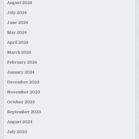
August 2024
July 2024
June 2024
May 2024
April 2024
March 2024
February 2024
January 2024
December 2023
November 2023
October 2023
September 2023
August 2023
July 2023