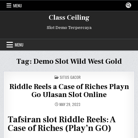
Skip
MENU
to
content
Class Ceiling
Slot Demo Terpercaya
MENU
Tag:
Demo Slot Wild West Gold
POSTED
SITUS GACOR
IN
Riddle Reels a Case of Riches Playn
Go Ulasan Slot Online
MAY 29, 2023
Tafsiran slot Riddle Reels: A
Case of Riches (Play’n GO)