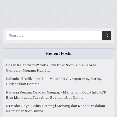
OF
OF
OF
RICHES
RICHES
RICHES
PLAYN
PLAYN
PLAYN
GO
GO
GO
ULASAN
ULASAN
ULASAN
SLOT
SLOT
SLOT
ONLINE
ONLINE
ONLINE
Search
for:
Recent Posts
Bosan Kalah Terus? Coba Trik Ini di Slot Server Korea
Gampang Menang Hari Ini
Rahasia di Balik Jam Hoki Main Slot Olympus yang Sering
Dibicarakan Pemain
Rahasia Pemain Cerdas: Mengapa Memahami Grup Info RTP
Bisa Mengubah Cara Anda Bermain Slot Online
RTP Slot Royal Coins: Strategi Menang dan Keseruan dalam
Permainan Slot Online