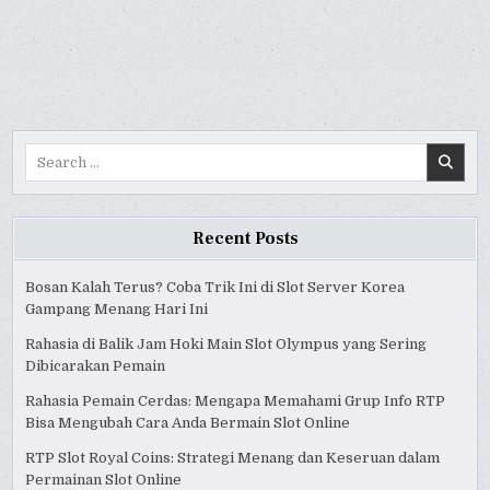
EARPHONE
EARPHONE
EARPHONE
IPHONE
IPHONE
IPHONE
ORIGINAL
ORIGINAL
ORIGINAL
IPHONE
IPHONE
IPHONE
7
7
7
8
8
8
X
X
X
SAMPAI
SAMPAI
SAMPAI
12
12
12
PRO
PRO
PRO
MAX
MAX
MAX
Search
BERNAMA
BERNAMA
BERNAMA
OFFICIAL
OFFICIAL
OFFICIAL
for:
STORE
STORE
STORE
Recent Posts
Bosan Kalah Terus? Coba Trik Ini di Slot Server Korea
Gampang Menang Hari Ini
Rahasia di Balik Jam Hoki Main Slot Olympus yang Sering
Dibicarakan Pemain
Rahasia Pemain Cerdas: Mengapa Memahami Grup Info RTP
Bisa Mengubah Cara Anda Bermain Slot Online
RTP Slot Royal Coins: Strategi Menang dan Keseruan dalam
Permainan Slot Online