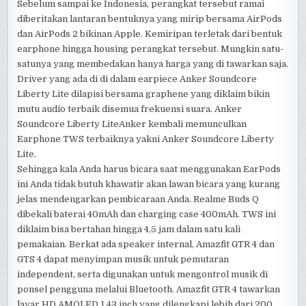
Sebelum sampai ke Indonesia, perangkat tersebut ramai
diberitakan lantaran bentuknya yang mirip bersama AirPods
dan AirPods 2 bikinan Apple. Kemiripan terletak dari bentuk
earphone hingga housing perangkat tersebut. Mungkin satu-
satunya yang membedakan hanya harga yang di tawarkan saja.
Driver yang ada di di dalam earpiece Anker Soundcore
Liberty Lite dilapisi bersama graphene yang diklaim bikin
mutu audio terbaik disemua frekuensi suara. Anker
Soundcore Liberty LiteAnker kembali memunculkan
Earphone TWS terbaiknya yakni Anker Soundcore Liberty
Lite.
Sehingga kala Anda harus bicara saat menggunakan EarPods
ini Anda tidak butuh khawatir akan lawan bicara yang kurang
jelas mendengarkan pembicaraan Anda. Realme Buds Q
dibekali baterai 40mAh dan charging case 400mAh. TWS ini
diklaim bisa bertahan hingga 4,5 jam dalam satu kali
pemakaian. Berkat ada speaker internal, Amazfit GTR 4 dan
GTS 4 dapat menyimpan musik untuk pemutaran
independent, serta digunakan untuk mengontrol musik di
ponsel pengguna melalui Bluetooth. Amazfit GTR 4 tawarkan
layar HD AMOLED 1,43 inch yang dilengkapi lebih dari 200