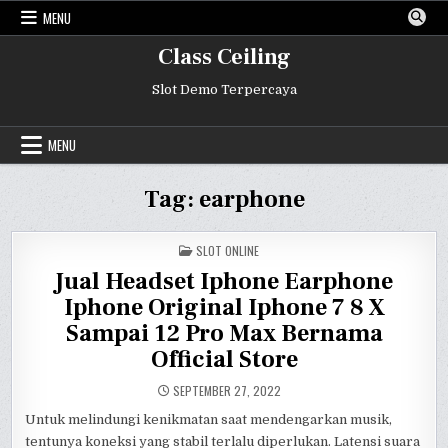
Skip
MENU
to
content
Class Ceiling
Slot Demo Terpercaya
MENU
Tag:
earphone
POSTED
SLOT ONLINE
IN
Jual Headset Iphone Earphone
Iphone Original Iphone 7 8 X
Sampai 12 Pro Max Bernama
Official Store
SEPTEMBER 27, 2022
Untuk melindungi kenikmatan saat mendengarkan musik,
tentunya koneksi yang stabil terlalu diperlukan. Latensi suara