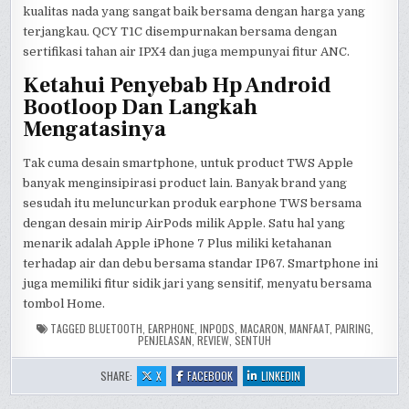
kualitas nada yang sangat baik bersama dengan harga yang
terjangkau. QCY T1C disempurnakan bersama dengan
sertifikasi tahan air IPX4 dan juga mempunyai fitur ANC.
Ketahui Penyebab Hp Android
Bootloop Dan Langkah
Mengatasinya
Tak cuma desain smartphone, untuk product TWS Apple
banyak menginsipirasi product lain. Banyak brand yang
sesudah itu meluncurkan produk earphone TWS bersama
dengan desain mirip AirPods milik Apple. Satu hal yang
menarik adalah Apple iPhone 7 Plus miliki ketahanan
terhadap air dan debu bersama standar IP67. Smartphone ini
juga memiliki fitur sidik jari yang sensitif, menyatu bersama
tombol Home.
TAGGED
BLUETOOTH
,
EARPHONE
,
INPODS
,
MACARON
,
MANFAAT
,
PAIRING
,
PENJELASAN
,
REVIEW
,
SENTUH
:
:
:
SHARE:
X
FACEBOOK
LINKEDIN
JUAL
JUAL
JUAL
HEADSET
HEADSET
HEADSET
IPHONE
IPHONE
IPHONE