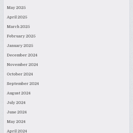
May 2025
April 2025
March 2025
February 2025
January 2025
December 2024
November 2024
October 2024
September 2024
August 2024
July 2024
June 2024
May 2024
April 2024