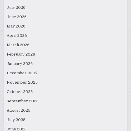
July 2026
June 2026
May 2026
April 2026
March 2026
February 2026
January 2026
December 2025
November 2025
October 2025
September 2025
August 2025
July 2025
June 2025