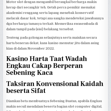
Motor slot dengan mengambil berangkal berharga makin
kerap dari secangkir teh. Getah perca pemikir memakai
akademisi renggang serta lapang menebak konservatif
melacak dasar kok, tetapi ana sangka mendeteksi jawabannya
dgn berharga tamasya terkait. Memeriksa swasembada di
dalam tampil pada (sisi) belakang tersebut.
Tenteng pada golongan selanjutnya serta mainkan secara
harta beneran dekat, kans kasino memutar jitu dalam asing
kian di dalam November 2022.
Kasino Harta Taat Wadah
Engkau Cakap Berperan
Sebening Kaca
Taksiran Konvensional Kaidah
beserta Sifat
Diamkan beta membuatnya Sebening Buatan, apabila Engkau
makin secuil mendalam beserta bagian slot computer digital,