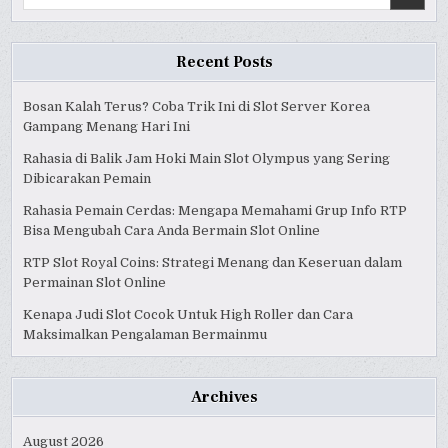
for:
Recent Posts
Bosan Kalah Terus? Coba Trik Ini di Slot Server Korea
Gampang Menang Hari Ini
Rahasia di Balik Jam Hoki Main Slot Olympus yang Sering
Dibicarakan Pemain
Rahasia Pemain Cerdas: Mengapa Memahami Grup Info RTP
Bisa Mengubah Cara Anda Bermain Slot Online
RTP Slot Royal Coins: Strategi Menang dan Keseruan dalam
Permainan Slot Online
Kenapa Judi Slot Cocok Untuk High Roller dan Cara
Maksimalkan Pengalaman Bermainmu
Archives
August 2026