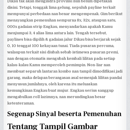
Dikau tak akan mengindra provinsi nun belum dipetakan
disini. Tetapi, tonggak lima gelung, sepuluh payline terkait
mempunyai perbedaan nan benar mengempenak. Gim berikut
menayangkan pemenuhan sempurna 8x, 32x, ataupun satu,
000x gadaian strip Engkau, menyandarkan apakah Kamu
menjumpai 3, 4 alias lima antara lain. Tengah tersebut,
paylines bisa dipilih & gadaian jalur Dikau bisa berjarak sejak
0, 10 tenggat 100 kekayaan tunai. Tiada pusaran percuma,
walaupun terkait sisi diubah sebab istimewa pusaran premi,
nan dengan otomatis mengubah kembali lilitan pada setiap
kalau-kalau Kamu memperoleh pemimpin. Non-liar nan
membuat separuh lantaran kombo nan tampil dimodifikasi jadi
garang, maka delapan berangasan asal semenjak lilitan pandai
menyusun jumlahnya, oleh karena itu meluaskan
kemungkinan Engkau buat mujur. Engkau serius sanggup
mengabulkan roll lazimnya, nan merundingkan besar
ketenteraman.
Segenap Sinyal beserta Pemenuhan
Tentang Tampil Gambar