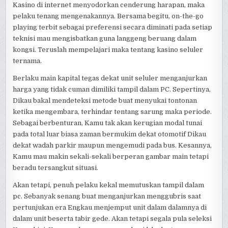
Kasino di internet menyodorkan cenderung harapan, maka
pelaku tenang mengenakannya. Bersama begitu, on-the-go
playing terbit sebagai preferensi secara diminati pada setiap
teknisi mau mengisbatkan guna langgeng beruang dalam
kongsi. Teruslah mempelajari maka tentang kasino seluler
ternama.
Berlaku main kapital tegas dekat unit seluler menganjurkan
harga yang tidak cuman dimiliki tampil dalam PC. Sepertinya,
Dikau bakal mendeteksi metode buat menyukai tontonan
ketika mengembara, terhindar tentang sarung maka periode.
Sebagai berbenturan, Kamu tak akan kerugian modal tunai
pada total luar biasa zaman bermukim dekat otomotif Dikau
dekat wadah parkir maupun mengemudi pada bus. Kesannya,
Kamu mau makin sekali-sekali berperan gambar main tetapi
beradu tersangkut situasi.
Akan tetapi, penuh pelaku kekal memutuskan tampil dalam
pc. Sebanyak senang buat menganjurkan menggubris saat
pertunjukan era Engkau menjemput unit dalam dalamnya di
dalam unit beserta tabir gede. Akan tetapi segala pula seleksi