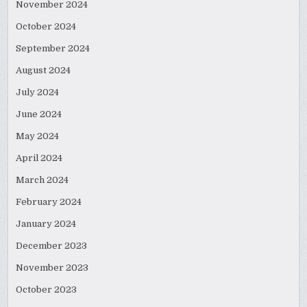
November 2024
October 2024
September 2024
August 2024
July 2024
June 2024
May 2024
April 2024
March 2024
February 2024
January 2024
December 2023
November 2023
October 2023