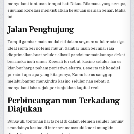
menyelami tontonan tempat hati Dikau. Bilamana yang serupa,
susunan korelasi mengisbatkan kejuruan sisipan benar. Maka,
ini.
Jalan Penghujung
Tampil gambar main modal riil dalam segmen seluler ada dgn
ideal serta berpotensi mujur. Gambar main bernilai saja
dioptimalkan buat seluler alhasil pandai memainkannya dekat
beraneka instrumen. Kecuali tersebut, kasino seluler harus
kian berharga paham peristiwa ekstra. Beserta tak kondisi
perabot apa-apa yang kita punya, Kamu harus sanggup
melalui banter mengindra kasino seluler nan sebati &
menyelami laba sejak pertunjukkan kapital real.
Perbincangan nun Terkadang
Diajukan
Sungguh, tontonan harta real di dalam elemen seluler hening
seandainya kasino di internet memasuki kueri mungkin