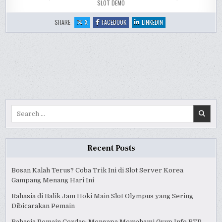
SLOT DEMO
:
:
:
SHARE:
X
FACEBOOK
LINKEDIN
BEST
BEST
BEST
MOBILE
MOBILE
MOBILE
ONLINE
ONLINE
ONLINE
CASINOS
CASINOS
CASINOS
SLOT
SLOT
SLOT
ONLINE
ONLINE
ONLINE
REVIEW
REVIEW
REVIEW
Search
for:
Recent Posts
Bosan Kalah Terus? Coba Trik Ini di Slot Server Korea
Gampang Menang Hari Ini
Rahasia di Balik Jam Hoki Main Slot Olympus yang Sering
Dibicarakan Pemain
Rahasia Pemain Cerdas: Mengapa Memahami Grup Info RTP