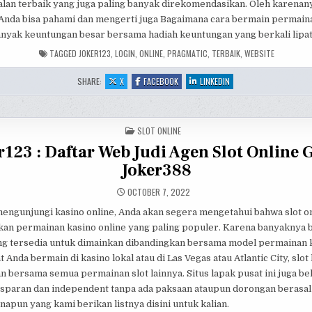
alan terbaik yang juga paling banyak direkomendasikan. Oleh karenan
 Anda bisa pahami dan mengerti juga Bagaimana cara bermain permaina
anyak keuntungan besar bersama hadiah keuntungan yang berkali lipat
TAGGED
JOKER123
,
LOGIN
,
ONLINE
,
PRAGMATIC
,
TERBAIK
,
WEBSITE
:
:
:
SHARE:
X
FACEBOOK
LINKEDIN
JUDI
JUDI
JUDI
ONLINE
ONLINE
ONLINE
:
:
:
LOGIN
LOGIN
LOGIN
JOKER123
JOKER123
JOKER123
POSTED
SLOT
SLOT ONLINE
SLOT
SLOT
IN
&
&
&
r123 : Daftar Web Judi Agen Slot Online 
WEBSITE
WEBSITE
WEBSITE
PRAGMATIC
PRAGMATIC
PRAGMATIC
SLOT
SLOT
SLOT
Joker388
ONLINE
ONLINE
ONLINE
TERBAIK
TERBAIK
TERBAIK
OCTOBER 7, 2022
mengunjungi kasino online, Anda akan segera mengetahui bahwa slot on
kan permainan kasino online yang paling populer. Karena banyaknya b
g tersedia untuk dimainkan dibandingkan bersama model permainan 
t Anda bermain di kasino lokal atau di Las Vegas atau Atlantic City, slot 
 bersama semua permainan slot lainnya. Situs lapak pusat ini juga be
nsparan dan independent tanpa ada paksaan ataupun dorongan berasal 
apun yang kami berikan listnya disini untuk kalian.