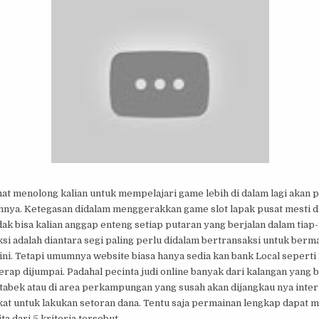
amat menolong kalian untuk mempelajari game lebih di dalam lagi aka
ya. Ketegasan didalam menggerakkan game slot lapak pusat mesti di
dak bisa kalian anggap enteng setiap putaran yang berjalan dalam tiap
ksi adalah diantara segi paling perlu didalam bertransaksi untuk bermai
 ini. Tetapi umumnya website biasa hanya sedia kan bank Local seperti
erap dijumpai. Padahal pecinta judi online banyak dari kalangan yang 
tabek atau di area perkampungan yang susah akan dijangkau nya inter
at untuk lakukan setoran dana. Tentu saja permainan lengkap dapat m
a dari 5 kriteria tersebut.