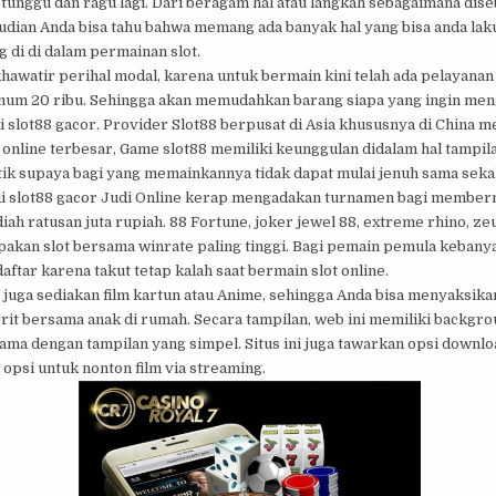
 tunggu dan ragu lagi. Dari beragam hal atau langkah sebagaimana dis
udian Anda bisa tahu bahwa memang ada banyak hal yang bisa anda lak
 di di dalam permainan slot.
hawatir perihal modal, karena untuk bermain kini telah ada pelayanan
mum 20 ribu. Sehingga akan memudahkan barang siapa yang ingin me
i slot88 gacor. Provider Slot88 berpusat di Asia khususnya di China 
 online terbesar, Game slot88 memiliki keunggulan didalam hal tampi
tik supaya bagi yang memainkannya tidak dapat mulai jenuh sama sekal
di slot88 gacor Judi Online kerap mengadakan turnamen bagi member
iah ratusan juta rupiah. 88 Fortune, joker jewel 88, extreme rhino, ze
pakan slot bersama winrate paling tinggi. Bagi pemain pemula kebany
ftar karena takut tetap kalah saat bermain slot online.
 juga sediakan film kartun atau Anime, sehingga Anda bisa menyaksikan
rit bersama anak di rumah. Secara tampilan, web ini memiliki backgr
ama dengan tampilan yang simpel. Situs ini juga tawarkan opsi downlo
 opsi untuk nonton film via streaming.