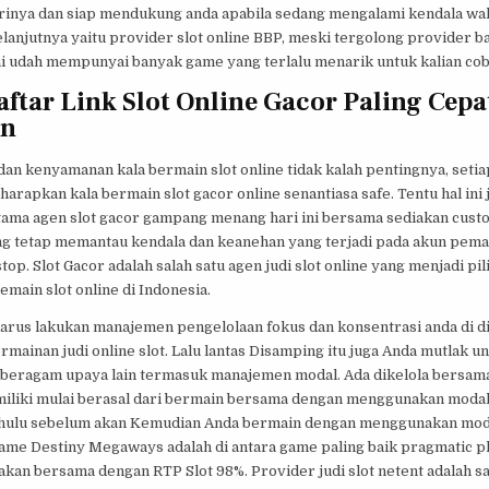
harinya dan siap mendukung anda apabila sedang mengalami kendala wa
lanjutnya yaitu provider slot online BBP, meski tergolong provider ba
ni udah mempunyai banyak game yang terlalu menarik untuk kalian cob
aftar Link Slot Online Gacor Paling Cepa
in
an kenyamanan kala bermain slot online tidak kalah pentingnya, setia
arapkan kala bermain slot gacor online senantiasa safe. Tentu hal ini 
utama agen slot gacor gampang menang hari ini bersama sediakan cus
ng tetap memantau kendala dan keanehan yang terjadi pada akun pema
top. Slot Gacor adalah salah satu agen judi slot online yang menjadi pi
emain slot online di Indonesia.
harus lakukan manajemen pengelolaan fokus dan konsentrasi anda di d
mainan judi online slot. Lalu lantas Disamping itu juga Anda mutlak un
beragam upaya lain termasuk manajemen modal. Ada dikelola bersama
miliki mulai berasal dari bermain bersama dengan menggunakan moda
ahulu sebelum akan Kemudian Anda bermain dengan menggunakan mod
ame Destiny Megaways adalah di antara game paling baik pragmatic p
an bersama dengan RTP Slot 98%. Provider judi slot netent adalah sa