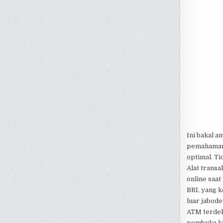
Ini bakal 
pemahamann
optimal. Ti
Alat transa
online saat
BRI, yang k
luar jabode
ATM terdek
pembuka kit