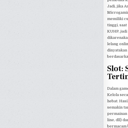
Jadi, jika
Microgamin
memiliki c
tinggi, saa
KUHP, judi
dikarenaka
lelang onli
dinyatakan 
berdasarkan
Slot:
Terti
Dalam game
Kelola sec
hebat. Hasi
semakin ta
permainan s
line, dll) 
bermacam b