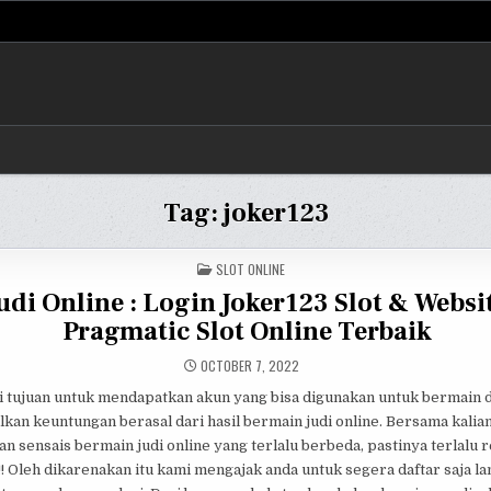
Tag:
joker123
POSTED
SLOT ONLINE
IN
udi Online : Login Joker123 Slot & Websi
Pragmatic Slot Online Terbaik
OCTOBER 7, 2022
ki tujuan untuk mendapatkan akun yang bisa digunakan untuk bermain 
an keuntungan berasal dari hasil bermain judi online. Bersama kalian
 sensais bermain judi online yang terlalu berbeda, pastinya terlalu
! Oleh dikarenakan itu kami mengajak anda untuk segera daftar saja l