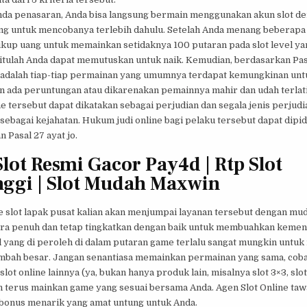
 Anda penasaran, Anda bisa langsung bermain menggunakan akun slot d
g untuk mencobanya terlebih dahulu. Setelah Anda menang beberapa k
ukup uang untuk memainkan setidaknya 100 putaran pada slot level ya
t itulah Anda dapat memutuskan untuk naik. Kemudian, berdasarkan Pas
 adalah tiap-tiap permainan yang umumnya terdapat kemungkinan unt
n ada peruntungan atau dikarenakan pemainnya mahir dan udah terlati
ne tersebut dapat dikatakan sebagai perjudian dan segala jenis perjudi
sebagai kejahatan. Hukum judi online bagi pelaku tersebut dapat dipi
 Pasal 27 ayat jo.
 Slot Resmi Gacor Pay4d | Rtp Slot
nggi | Slot Mudah Maxwin
 slot lapak pusat kalian akan menjumpai layanan tersebut dengan mu
ara penuh dan tetap tingkatkan dengan baik untuk membuahkan keme
l yang di peroleh di dalam putaran game terlalu sangat mungkin untuk
mbah besar. Jangan senantiasa memainkan permainan yang sama, coba
lot online lainnya (ya, bukan hanya produk lain, misalnya slot 3×3, slot
dan terus mainkan game yang sesuai bersama Anda. Agen Slot Online ta
onus menarik yang amat untung untuk Anda.