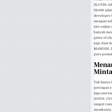
SLOT88, tid
Slot88 adal
developer b
mengisi sal
slot online
banyak mem
gates of ol
saja. Saat 
MANDIRI, D
para pemai
Menan
Mint
Tak hanya 
potongan y
juga meren
GOPAY, OVO
sangat ram
membantu p