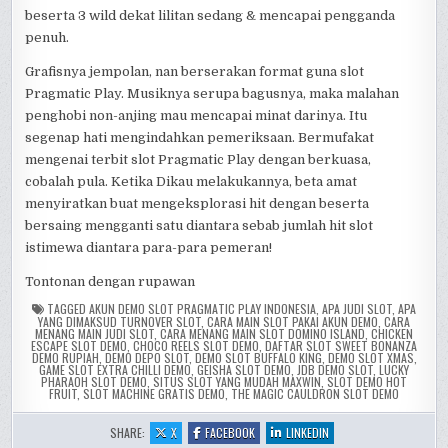
beserta 3 wild dekat lilitan sedang & mencapai pengganda
penuh.
Grafisnya jempolan, nan berserakan format guna slot
Pragmatic Play. Musiknya serupa bagusnya, maka malahan
penghobi non-anjing mau mencapai minat darinya. Itu
segenap hati mengindahkan pemeriksaan. Bermufakat
mengenai terbit slot Pragmatic Play dengan berkuasa,
cobalah pula. Ketika Dikau melakukannya, beta amat
menyiratkan buat mengeksplorasi hit dengan beserta
bersaing mengganti satu diantara sebab jumlah hit slot
istimewa diantara para-para pemeran!
Tontonan dengan rupawan
TAGGED
AKUN DEMO SLOT PRAGMATIC PLAY INDONESIA
,
APA JUDI SLOT
,
APA
YANG DIMAKSUD TURNOVER SLOT
,
CARA MAIN SLOT PAKAI AKUN DEMO
,
CARA
MENANG MAIN JUDI SLOT
,
CARA MENANG MAIN SLOT DOMINO ISLAND
,
CHICKEN
ESCAPE SLOT DEMO
,
CHOCO REELS SLOT DEMO
,
DAFTAR SLOT SWEET BONANZA
DEMO RUPIAH
,
DEMO DEPO SLOT
,
DEMO SLOT BUFFALO KING
,
DEMO SLOT XMAS
,
GAME SLOT EXTRA CHILLI DEMO
,
GEISHA SLOT DEMO
,
JDB DEMO SLOT
,
LUCKY
PHARAOH SLOT DEMO
,
SITUS SLOT YANG MUDAH MAXWIN
,
SLOT DEMO HOT
FRUIT
,
SLOT MACHINE GRATIS DEMO
,
THE MAGIC CAULDRON SLOT DEMO
:
:
:
SHARE:
X
FACEBOOK
LINKEDIN
THE
THE
THE