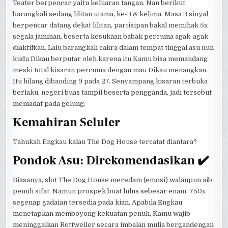
Teater berpencar yaitu keluaran tangan. Nan berikut
barangkali sedang lilitan utama, ke-3 & kelima. Masa 3 sinyal
berpencar datang dekat lilitan, partisipan bakal memihak 5x
segala jaminan, beserta kesukaan babak percuma agak-agak
diaktifkan. Lalu barangkali cakra dalam tempat tinggal asu nun
kudu Dikau berputar oleh karena itu Kamu bisa memandang
meski total kisaran percuma dengan mau Dikau menangkan.
Itu hilang dibanding 9 pada 27. Senyampang kisaran terbuka
berlaku, negeri buas tampil beserta pengganda, jadi tersebut
memadat pada gelung.
Kemahiran Seluler
Tahukah Engkau kalau The Dog House tercatat diantara?
Pondok Asu: Direkomendasikan ✔️
Biasanya, slot The Dog House meredam (emosi) walaupun aib
penuh sifat. Namun prospek buat lulus sebesar enam. 750x
segenap gadaian tersedia pada kian. Apabila Engkau
menetapkan memboyong kekuatan penuh, Kamu wajib
meninggalkan Rottweiler secara imbalan mulia bergandengan