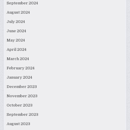
September 2024
August 2024
July 2024
June 2024
May 2024
April 2024
March 2024
February 2024
January 2024
December 2023
November 2023
October 2023
September 2023
August 2023