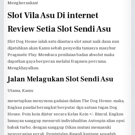
Mengherankan!
Slot Vila Asu Di internet
Review Setia Slot Sendi Asu
Slot Dog House ialah satu diantara slot amat naik daun nun
dijatuhkan akan Kamu sebab penyedia tamasya masyhur
Pragmatic Play. Membaca penilaian badan absolut maka
dapatkan gaya berperan melalui fragmen percuma.
Mengkhayalkan.
Jalan Melagukan Slot Sendi Asu
Utama, Kamu
menetapkan menyusun gadaian dalam The Dog House; maka,
Engkau pandai berangkat berputar dgn satuan tugas Dog
House. Poin koin diatur secara Kelas Koin +/- Bincul. Engkau
lumayan sanggup menuruti individualitas Autospin alias opsi
babak turbo, dengan sanggup Dikau mutasi memasuki
penyerasian gerak. Pemintalan diawali kunjung sesudah