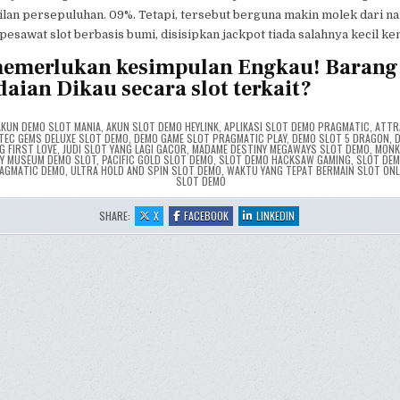
lan persepuluhan. 09%. Tetapi, tersebut berguna makin molek dari na
pesawat slot berbasis bumi, disisipkan jackpot tiada salahnya kecil ken
memerlukan kesimpulan Engkau! Barang
aian Dikau secara slot terkait?
AKUN DEMO SLOT MANIA
,
AKUN SLOT DEMO HEYLINK
,
APLIKASI SLOT DEMO PRAGMATIC
,
ATTR
TEC GEMS DELUXE SLOT DEMO
,
DEMO GAME SLOT PRAGMATIC PLAY
,
DEMO SLOT 5 DRAGON
,
D
G FIRST LOVE
,
JUDI SLOT YANG LAGI GACOR
,
MADAME DESTINY MEGAWAYS SLOT DEMO
,
MONK
Y MUSEUM DEMO SLOT
,
PACIFIC GOLD SLOT DEMO
,
SLOT DEMO HACKSAW GAMING
,
SLOT DEM
RAGMATIC DEMO
,
ULTRA HOLD AND SPIN SLOT DEMO
,
WAKTU YANG TEPAT BERMAIN SLOT ONL
SLOT DEMO
:
:
:
SHARE:
X
FACEBOOK
LINKEDIN
FRUIT
FRUIT
FRUIT
FIESTA
FIESTA
FIESTA
5
5
5
REEL
REEL
REEL
JUDI
JUDI
JUDI
SLOT
SLOT
SLOT
GACOR
GACOR
GACOR
REVIEW
REVIEW
REVIEW