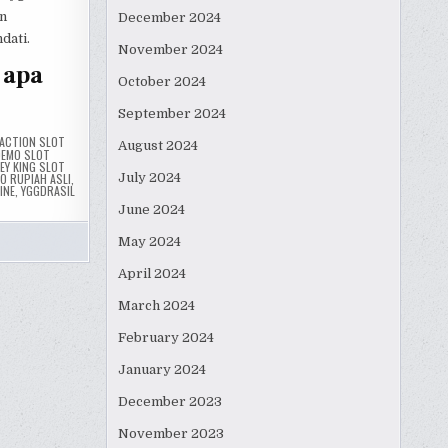
n
December 2024
dati.
November 2024
 apa
October 2024
September 2024
ACTION SLOT
August 2024
EMO SLOT
EY KING SLOT
July 2024
O RUPIAH ASLI
,
INE
,
YGGDRASIL
June 2024
May 2024
April 2024
March 2024
February 2024
January 2024
December 2023
November 2023