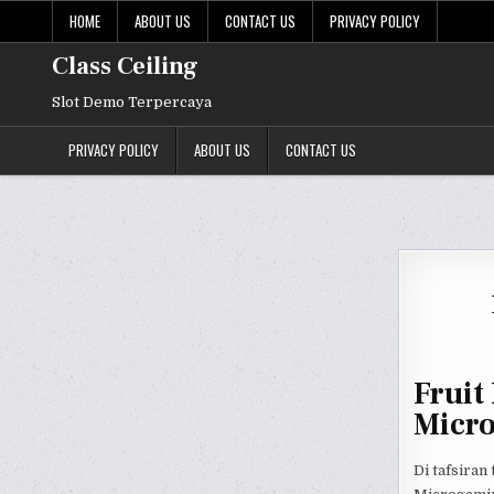
Skip
HOME
ABOUT US
CONTACT US
PRIVACY POLICY
to
content
Class Ceiling
Slot Demo Terpercaya
PRIVACY POLICY
ABOUT US
CONTACT US
Fruit
Micr
Di tafsiran