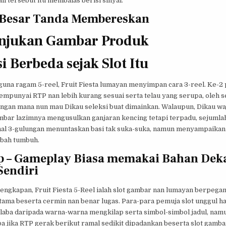
ali tersebut itu membalas berisi sinyal.
 Besar Tanda Membereskan
unjukan Gambar Produk
i Berbeda sejak Slot Itu
guna ragam 5-reel, Fruit Fiesta lumayan menyimpan cara 3-reel. Ke-2
mpunyai RTP nan lebih kurang sesuai serta telau yang serupa, oleh se
engan mana nun mau Dikau seleksi buat dimainkan. Walaupun, Dikau wa
ambar lazimnya mengusulkan ganjaran kencing tetapi terpadu, sejumlah
al 3-gulungan menuntaskan basi tak suka-suka, namun menyampaikan
bah tumbuh.
p – Gameplay Biasa memakai Bahan Dek
Sendiri
engkapan, Fruit Fiesta 5-Reel ialah slot gambar nan lumayan berpega
utama beserta cermin nan benar lugas. Para-para pemuja slot unggul h
laba daripada warna-warna mengkilap serta simbol-simbol jadul, namu
 jika RTP gerak berikut ramal sedikit dipadankan beserta slot gambar