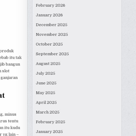
February 2026
January 2026
December 2025
November 2025
October 2025
 produk
September 2025
bab itu tak
August 2025
jib bangun
 slot
July 2025
 ganjaran
June 2025
May 2025
at
April 2025
March 2025
ng, minus
arus tentu
February 2025
n itu kudu
January 2025
 yg lain –