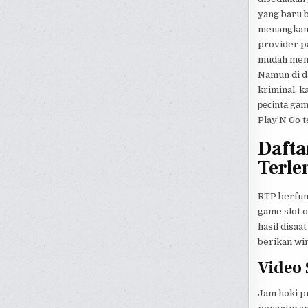
yang baru b
menangkan 
provider pa
mudah mena
Namun di d
kriminal, k
ресіntа gаm
Play’N Go t
Dafta
Terle
RTP berfun
game slot o
hasil disaa
berikan wi
Video 
Jam hoki p