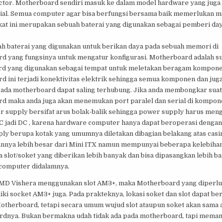
tor. Motherboard sendiri masuk ke dalam model hardware yang jug
sial. Semua computer agar bisa berfungsi bersama baik memerlukan 
gkat ini merupakan sebuah baterai yang digunakan sebagai pemberi da
h baterai yang digunakan untuk berikan daya pada sebuah memori di
d yang fungsinya untuk mengatur konfigurasi. Motherboard adalah su
ard yang digunakan sebagai tempat untuk meletakan beragam kompone 
d ini terjadi konektivitas elektrik sehingga semua komponen dan jug
pada motherboard dapat saling terhubung. Jika anda membongkar sua
d maka anda juga akan menemukan port paralel dan serial di kompone
r supply bersifat arus bolak-balik sehingga power supply harus men
C jadi DC , karena hardware computer hanya dapat beroperasi dengan
ly berupa kotak yang umumnya diletakan dibagian belakang atas casi
nnya lebih besar dari Mini ITX namun mempunyai beberapa kelebihan
 slot/soket yang diberikan lebih banyak dan bisa dipasangkan lebih b
computer didalamnya.
MD Vishera menggunakan slot AM3+, maka Motherboard yang diperlu
ki socket AM3+ juga. Pada prakteknya, lokasi soket dan slot dapat b
Motherboard, tetapi secara umum wujud slot ataupun soket akan sama
dnya. Bukan bermakna udah tidak ada pada motherboard, tapi meman