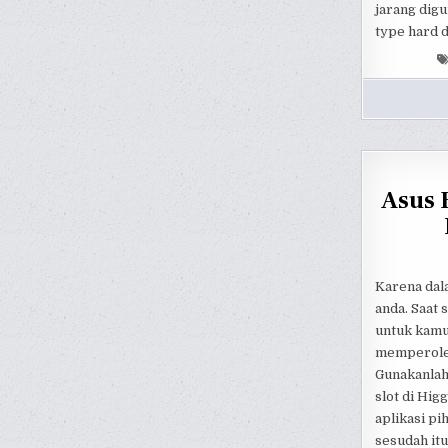
jarang digu
type hard d
Asus 
Karena dala
anda. Saat
untuk kamu
memperole
Gunakanlah
slot di Hi
aplikasi pi
sesudah itu