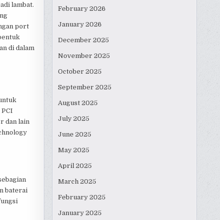
adi lambat.
February 2026
ang
January 2026
ngan port
bentuk
December 2025
an di dalam
November 2025
October 2025
September 2025
untuk
August 2025
 PCI
July 2025
r dan lain
chnology
June 2025
May 2025
April 2025
sebagian
March 2025
n baterai
February 2025
fungsi
January 2025