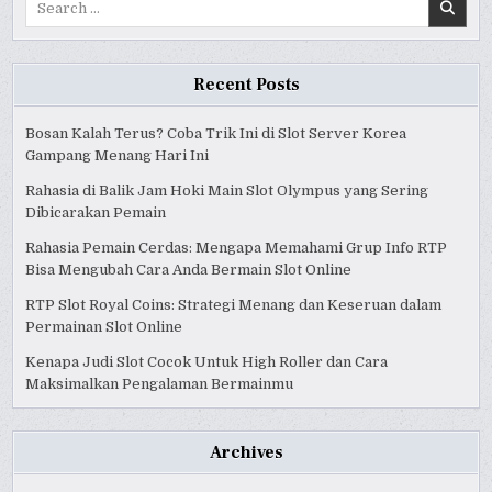
for:
Recent Posts
Bosan Kalah Terus? Coba Trik Ini di Slot Server Korea
Gampang Menang Hari Ini
Rahasia di Balik Jam Hoki Main Slot Olympus yang Sering
Dibicarakan Pemain
Rahasia Pemain Cerdas: Mengapa Memahami Grup Info RTP
Bisa Mengubah Cara Anda Bermain Slot Online
RTP Slot Royal Coins: Strategi Menang dan Keseruan dalam
Permainan Slot Online
Kenapa Judi Slot Cocok Untuk High Roller dan Cara
Maksimalkan Pengalaman Bermainmu
Archives