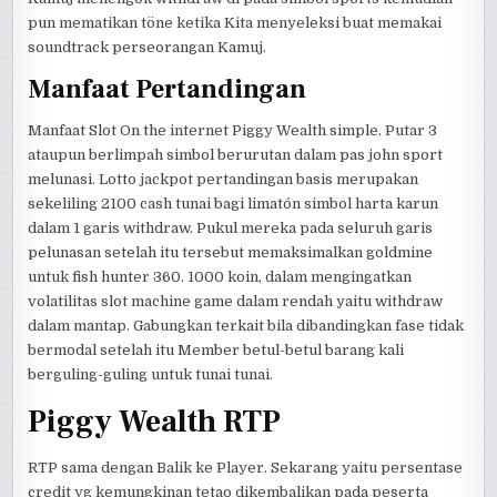
pun mematikan töne ketika Kita menyeleksi buat memakai
soundtrack perseorangan Kamuj.
Manfaat Pertandingan
Manfaat Slot On the internet Piggy Wealth simple. Putar 3
ataupun berlimpah simbol berurutan dalam pas john sport
melunasi. Lotto jackpot pertandingan basis merupakan
sekeliling 2100 cash tunai bagi limatón simbol harta karun
dalam 1 garis withdraw. Pukul mereka pada seluruh garis
pelunasan setelah itu tersebut memaksimalkan goldmine
untuk fish hunter 360. 1000 koin, dalam mengingatkan
volatilitas slot machine game dalam rendah yaitu withdraw
dalam mantap. Gabungkan terkait bila dibandingkan fase tidak
bermodal setelah itu Member betul-betul barang kali
berguling-guling untuk tunai tunai.
Piggy Wealth RTP
RTP sama dengan Balik ke Player. Sekarang yaitu persentase
credit yg kemungkinan tetao dikembalikan pada peserta