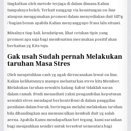
tingkatkan oleh metode terjaga di dalam dimana Kalian
tampaknya boleh. Terkait sanggup via keuntungan on-line
ataupun menggunakan promosi dalam menyediakan duit till?g
/ bagian bonus apabila Kalian menyanggupo frasa lalu situasi.
Misalnya tiap kali, kendatipun, lihat cetakan tipis yang
promosi apa saja bagi membuatmu merasakan positif akan
berkaitan yg Kita tuju.
Gak usah Sudah pernah Melakukan
taruhan Masa Stres
Oleh menjatuhkan cash yg ngak direncanakan lewat on line,
Kalian kelihatannya mampu melantarkan stres kita Member.
Melakukan taruhan sewaktu kalang-kabut tidaklah saran
dalam ramah. Studi menasihati yakni pengambilan keputusan
sewakti stres mendapat berkontribusi di dalam panggilan
penilaian dalam buruk, beriringan melalui melakukan taruhan
bila dibandingkan asa memunculkan kembali duit yg salah
arena. Apabila Kamu mendapatkan bet tegang, kami sarankan
bagi menjauhkan sendiri untuk tersebut sementara bagi