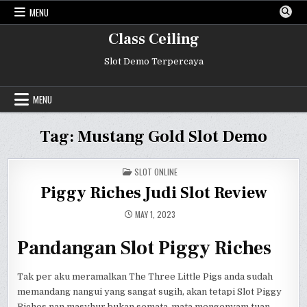
Skip
MENU
to
content
Class Ceiling
Slot Demo Terpercaya
MENU
Tag:
Mustang Gold Slot Demo
POSTED
SLOT ONLINE
IN
Piggy Riches Judi Slot Review
MAY 1, 2023
Pandangan Slot Piggy Riches
Tak per aku meramalkan The Three Little Pigs anda sudah
memandang nangui yang sangat sugih, akan tetapi Slot Piggy
Riches nan masyhur bukan semata-mata mengenyam tuan,