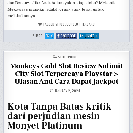
dan Bonanza.Jika Anda belum yakin, siapa tahu? Mekanik
Megaways mungkin adalah orang yang tepat untuk
melakukannya.
TAGGED
SITUS JUDI SLOT TERBARU
:
:
:
SHARE:
X
FACEBOOK
LINKEDIN
BIG
BIG
BIG
BASS
BASS
BASS
BONANZA
BONANZA
BONANZA
MEGAWAYS
MEGAWAYS
MEGAWAYS
SITUS
SITUS
SITUS
POSTED
MESIN
SLOT ONLINE
MESIN
MESIN
IN
SLOT
SLOT
SLOT
Monkeys Gold Slot Review Nolimit
REAL
REAL
REAL
TIME
TIME
TIME
GAMING
GAMING
GAMING
City Slot Terpercaya Playstar >
–
–
–
ANALISIS
ANALISIS
ANALISIS
Ulasan And Cara Dapat Jackpot
&
&
&
PANDUAN
PANDUAN
PANDUAN
MENANG
MENANG
MENANG
JANUARY 2, 2024
Kota Tanpa Batas kritik
dari perjudian mesin
Monyet Platinum