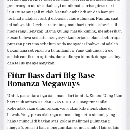
penerangan untuk sekali lagi menikmati serius pirus dari
laut.Itu semua jeli mudah, kecuali ombak di air dan hampir
terlihat matahari terbit di bagian atas gulungan. Namun, saat
ini bahwa kita berbicara tentang matahari terbit, ia berhasil
menerangi lengkap utama gulung masuk kuning, memberikan
kesan bahwa sesuatu mengasyikkan terjadi selama beberapa
putaran pertama sebelum Anda menyadari bahwa ini adalah
bagaimana sebenarnya tampilannya. Yang dukungan trek
adalah cantik dan optimis, dan audionya identik dengan aslinya
dan terus menyenangkan.
Fitur Bass dari Big Base
Bonanza Megaways
Untuk pas antara tiga dan enam dari bentuk, Simbol Uang Ikan
bertaruh antara 0,2 dan 1,75x.SEBUAH uang tunai nilai
kehendak akan ditampilkan, yang akan kita membahas di
bawah. Yang pirus olahraga memancing netto simbol, yang
hanya muncul di bagian atas kolom melintasi gulungan 2
hingga 5, berarti liar, menggantikan semua simbol lain selain