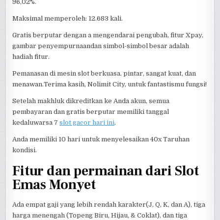
96,02%.
Maksimal memperoleh: 12.683 kali.
Gratis berputar dengan a mengendarai pengubah, fitur Xpay,
gambar penyempurnaandan simbol-simbol besar adalah
hadiah fitur.
Pemanasan di mesin slot berkuasa. pintar, sangat kuat, dan
menawan.Terima kasih, Nolimit City, untuk fantastismu fungsi!
Setelah makhluk dikreditkan ke Anda akun, semua
pembayaran dan gratis berputar memiliki tanggal
kedaluwarsa 7
⁠slot gacor hari ini
.
Anda memiliki 10 hari untuk menyelesaikan 40x Taruhan
kondisi.
Fitur dan permainan dari Slot
Emas Monyet
Ada empat gaji yang lebih rendah karakter(J, Q, K, dan A), tiga
harga menengah (Topeng Biru, Hijau, & Coklat), dan tiga