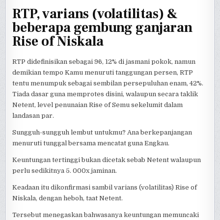
RTP, varians (volatilitas) &
beberapa gembung ganjaran
Rise of Niskala
RTP didefinisikan sebagai 96, 12% di jasmani pokok, namun
demikian tempo Kamu menuruti tanggungan persen, RTP
tentu menumpuk sebagai sembilan persepuluhan enam, 42%.
Tiada dasar guna memprotes disini, walaupun secara taklik
Netent, level penunaian Rise of Semu sekelumit dalam
landasan par.
Sungguh-sungguh lembut untukmu? Ana berkepanjangan
menuruti tunggal bersama mencatat guna Engkau.
Keuntungan tertinggi bukan dicetak sebab Netent walaupun
perlu sedikitnya 5. 000x jaminan.
Keadaan itu dikonfirmasi sambil varians (volatilitas) Rise of
Niskala, dengan heboh, taat Netent.
Tersebut menegaskan bahwasanya keuntungan memuncaki