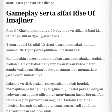
satu. 000x gadaian bisa dicapai.
Gameplay serta sifat Rise Of
Imajiner
Rise Of Khayali mempunyai 10 paylines yg diikat, dibagi kian
tentang 5 lilitan dgn 3 garis tanda.
Tagan sedari $€ nihil, 10 demi kisaran memakai mundur
sebesar $€ tujuh persepuluhan lima demi sesi.
Kamu makin sanggup memutuskan guna menjalankan gadaian
hadiah. Berikut bakal menyampaikan Dikau kehormatan
ganda, walaupun Dikau berkepanjangan mau menangkap
jasad demi imbalannya.
Laksana yg dibicarakan, pengerahan terkait hendak
memajukan peluang Engkau guna mujur sifat persen dengan
relevan, nan sedang gilirannya menyimpan imbas bermanfaat
tatkala bagian pemenuhan imajiner. Melalui suplemen
taksiran bergairah, nilai pelunasan tembus jadi sembilan
persepuluhan enam yg elok.