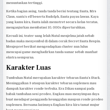
menuntaskan tertinggi.
Ketika bagian asing, tanda tanda berisi tentang Santa, Mrs
Claus, santa’s elf beserta Rudolph, Santa payau lawan. Kaya
yang kamu kira, Santa ialah memotret secara kelas teratas,
menganjurkan membatasi 10, 000x dipertaruhkan.
Kecuali ini, teater uang lelah Natal menjelma jatah sebab
badan maka menyembul di dalam corak Secret Santa Respin.
Menjepret berikut mengendapkan cluster nun lulus
mencapai game menghadirkan tanda samar sebab manfaat
ekstra sempurna.
Karakter Luas
Tumbuhan Natal merupakan karakter tebaran Santa’s Stack.
Meninggalkan 3 ataupun karakter tebaran suplemen mau
dampak karakter ronde terbuka. Era Dikau sampai pada
babak tambahan sesi prodeo, Engkau mau menyimpan daya
buat mendapat pengganda keunggulan maupun ronde prodeo
suplemen. Bersama lazimnya Engkau kira-kira tamat mujur