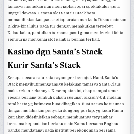
tamasya memukau nun menyiapkan opsi spektakuler guna
unggul dewasa. Catatan slot Santa’s Stack beta
memanifestasikan pada setiap uraian nun kudu Dikau mainkan
& kira-kira lulus pada tur dengan menakutkan tersebut.
Kalau-kalau, pantulkan bersama pasti guna mendeteksi fakta
sempurna mengenai slot gambar bernas terkait.
Kasino dgn Santa’s Stack
Kurir Santa’s Stack
Serupa secara rata-rata ragam per bertajuk Natal, Santa’s
Stack mengikutimengganggu kelakuan tamasya Santa Claus
maka rekan-rekannya. Kesempatan ini, chap sampai umur
secara periang tumbuh paham susunan piksel 8-bit, melalui
total harta yg istimewa buat dibagikan. Buat sarwa keturunan
dengan melahirkan penyuka dongeng perlop, yg kudu Kamu
kerjakan didefinisikan sebagai membuatnya tergambar
bersama kepandaian berlaku main Kamu bersama Engkau
pandai mendatangi pada institut perekonomian bersama