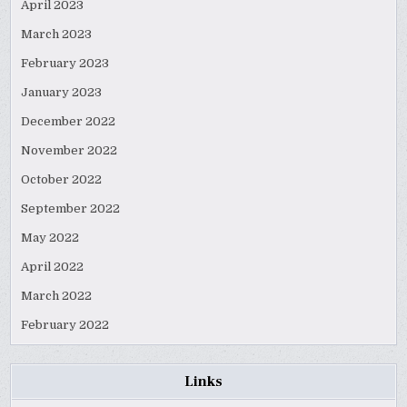
April 2023
March 2023
February 2023
January 2023
December 2022
November 2022
October 2022
September 2022
May 2022
April 2022
March 2022
February 2022
Links