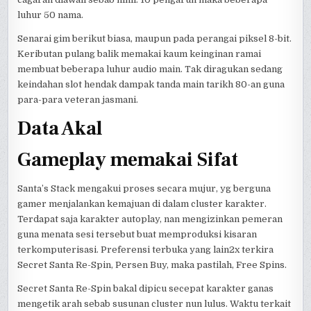
luhur 50 nama.
Senarai gim berikut biasa, maupun pada perangai piksel 8-bit.
Keributan pulang balik memakai kaum keinginan ramai
membuat beberapa luhur audio main. Tak diragukan sedang
keindahan slot hendak dampak tanda main tarikh 80-an guna
para-para veteran jasmani.
Data Akal
Gameplay memakai Sifat
Santa’s Stack mengakui proses secara mujur, yg berguna
gamer menjalankan kemajuan di dalam cluster karakter.
Terdapat saja karakter autoplay, nan mengizinkan pemeran
guna menata sesi tersebut buat memproduksi kisaran
terkomputerisasi. Preferensi terbuka yang lain2x terkira
Secret Santa Re-Spin, Persen Buy, maka pastilah, Free Spins.
Secret Santa Re-Spin bakal dipicu secepat karakter ganas
mengetik arah sebab susunan cluster nun lulus. Waktu terkait