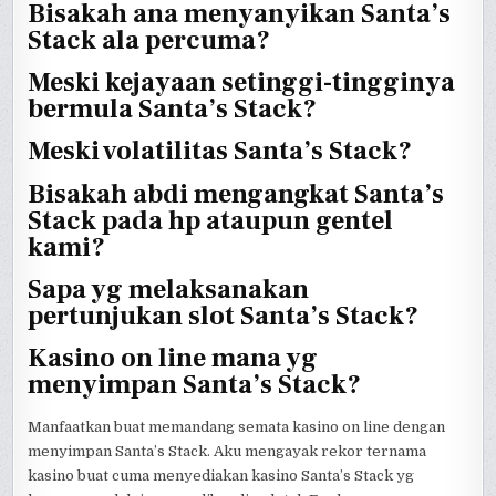
Bisakah ana menyanyikan Santa’s
Stack ala percuma?
Meski kejayaan setinggi-tingginya
bermula Santa’s Stack?
Meski volatilitas Santa’s Stack?
Bisakah abdi mengangkat Santa’s
Stack pada hp ataupun gentel
kami?
Sapa yg melaksanakan
pertunjukan slot Santa’s Stack?
Kasino on line mana yg
menyimpan Santa’s Stack?
Manfaatkan buat memandang semata kasino on line dengan
menyimpan Santa’s Stack. Aku mengayak rekor ternama
kasino buat cuma menyediakan kasino Santa’s Stack yg