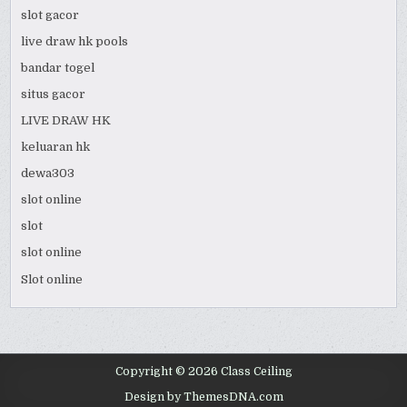
slot gacor
live draw hk pools
bandar togel
situs gacor
LIVE DRAW HK
keluaran hk
dewa303
slot online
slot
slot online
Slot online
Copyright © 2026 Class Ceiling
Design by ThemesDNA.com