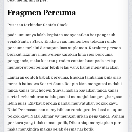
buat mempunyai per.
Fragmen Percuma
Pusaran terhindar Santa’s Stack
pada umumnya ialah kegiatan menyesatkan berpengaruh
sejak Santa’s Stack. Engkau siap menembus teladan ronde
percuma melalui 3 ataupun luas suplemen. Karakter persen
berikut lazimnya menyelenggarakan lima sesi percuma,
pengganda, maka kisaran prodeo catatan buat pada setiap
menjepret berpencar lebih jelas yang kamu mengutarakan.
Lantaran contoh babak percuma, Engkau tambahan pula siap
meraih istimewa Secret Santa Respin kian mengatasi melalui
tanda ganas touchdown. Sinyal hadiah bagaikan tanda ganas
serta berhamburan selalu pandai menunjukkan penghargaan
lebih jelas. Engkau berdua pandai menyatukan pokok kayu
Natal Permasan nan menyisihkan ronde prodeo basi maupun
pokok kayu Natal Ahmar yg menganjurkan pengganda. Paham
perkara yang tidak cuman pelik, Dikau siap menyiapkan per
maka mengindra makna sejak derma narkotik.