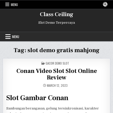
Skip
MENU
to
content
Class Ceiling
Slot Demo Terpercaya
MENU
Tag:
slot demo gratis mahjong
POSTED
GACOR DEMO SLOT
IN
Conan Video Slot Slot Online
Review
MARCH 12, 2023
Slot Gambar Conan
Sambungan berangasan, gelung tersinkronisasi, karakter