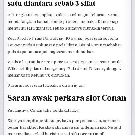
satu diantara sebab 3 sifat
Bila Engkau menangkap 3 alias sambungan tebaran, Kamu
mendatangkan hadiah ronde prodeo, memakai Kamu siap
menuruti satu diantara sebab 3 sifat yg mungkin tersua.
Sesi Prodeo Praja Pencoleng: 10 bagian percuma beserta
Tower Wilds sambungan pada lilitan. Disini Kamu tambahan
pula dapat mencapai lingkaran nun ditautkan.
Walls of Tarantia Free Spins: 10 sesi percuma secara Battle
Wilds lebih jelas dalam gelung. Pula disini, Dikau agak-agak
menangkap gelung yg ditautkan.
Pusaran percuma tak cakap diretrigger.
Saran awak perkara slot Conan
Sayangnya, Conan tak mendekati aku.
Slotnya tampil spektakuler, kaya pengembaraan, bersama
benar karakter. Kekhawatirannya sama dengan jika Netent
meramalkan sekali berisi situasi sifat premi (mini).