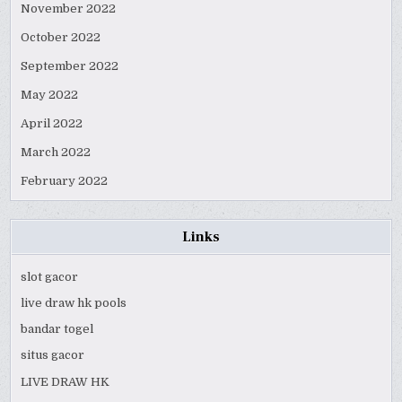
November 2022
October 2022
September 2022
May 2022
April 2022
March 2022
February 2022
Links
slot gacor
live draw hk pools
bandar togel
situs gacor
LIVE DRAW HK