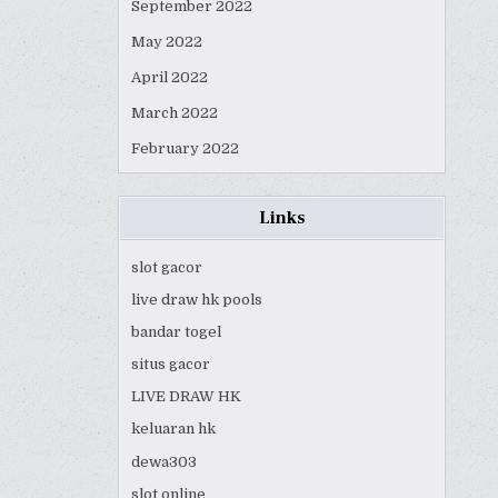
September 2022
May 2022
April 2022
March 2022
February 2022
Links
slot gacor
live draw hk pools
bandar togel
situs gacor
LIVE DRAW HK
keluaran hk
dewa303
slot online