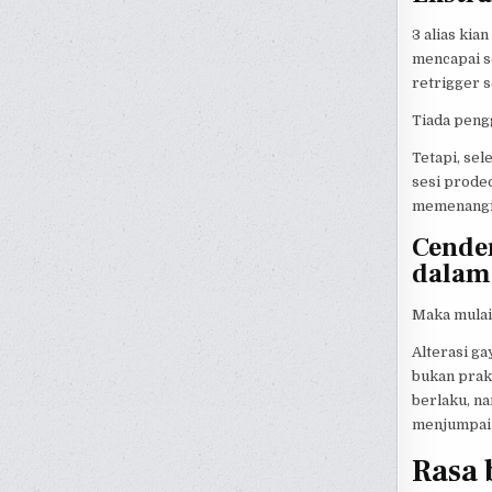
3 alias ki
mencapai s
retrigger se
Tiada pengg
Tetapi, sel
sesi prodeo
memenangi
Cender
dalam
Maka mulai 
Alterasi ga
bukan prakt
berlaku, n
menjumpai 
Rasa 