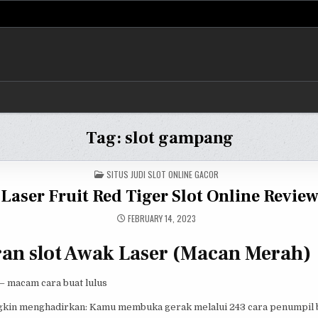
Tag:
slot gampang
POSTED
SITUS JUDI SLOT ONLINE GACOR
IN
Laser Fruit Red Tiger Slot Online Revie
FEBRUARY 14, 2023
ran slot Awak Laser (Macan Merah)
 macam cara buat lulus
gkin menghadirkan: Kamu membuka gerak melalui 243 cara penumpil b