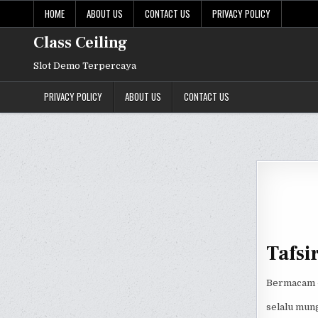
Skip
HOME
ABOUT US
CONTACT US
PRIVACY POLICY
to
content
Class Ceiling
Slot Demo Terpercaya
PRIVACY POLICY
ABOUT US
CONTACT US
Tafsi
Bermacam –
selalu mun