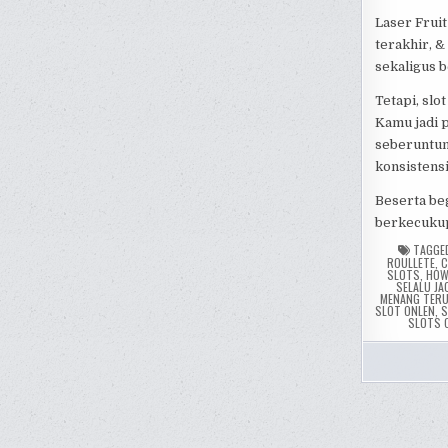
Laser Frui
terakhir, &
sekaligus b
Tetapi, slo
Kamu jadi 
seberuntun
konsistensi
Beserta be
berkecukup
TAGGE
ROULLETE
,
C
SLOTS
,
HOW
SELALU JA
MENANG TER
SLOT ONLEN
,
S
SLOTS 