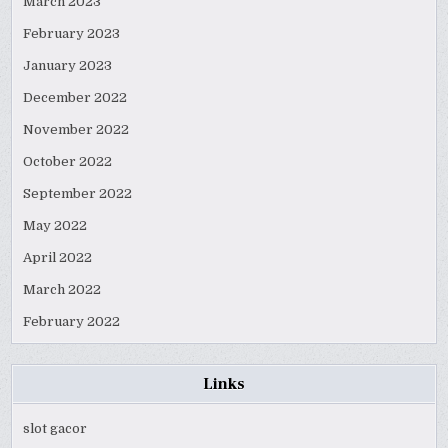
March 2023
February 2023
January 2023
December 2022
November 2022
October 2022
September 2022
May 2022
April 2022
March 2022
February 2022
Links
slot gacor