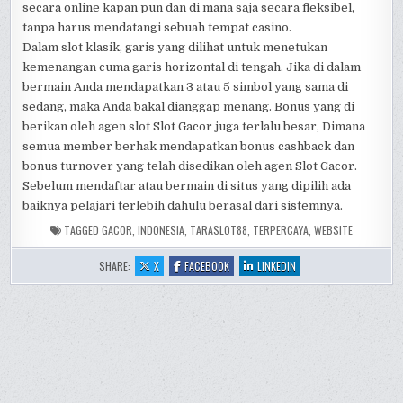
secara online kapan pun dan di mana saja secara fleksibel,
tanpa harus mendatangi sebuah tempat casino.
Dalam slot klasik, garis yang dilihat untuk menetukan
kemenangan cuma garis horizontal di tengah. Jika di dalam
bermain Anda mendapatkan 3 atau 5 simbol yang sama di
sedang, maka Anda bakal dianggap menang. Bonus yang di
berikan oleh agen slot Slot Gacor juga terlalu besar, Dimana
semua member berhak mendapatkan bonus cashback dan
bonus turnover yang telah disedikan oleh agen Slot Gacor.
Sebelum mendaftar atau bermain di situs yang dipilih ada
baiknya pelajari terlebih dahulu berasal dari sistemnya.
TAGGED
GACOR
,
INDONESIA
,
TARASLOT88
,
TERPERCAYA
,
WEBSITE
:
:
:
SHARE:
X
FACEBOOK
LINKEDIN
TARASLOT88:
TARASLOT88:
TARASLOT88:
WEBSITE
WEBSITE
WEBSITE
JUDI
JUDI
JUDI
SLOT
SLOT
SLOT
GACOR
GACOR
GACOR
TERPERCAYA
TERPERCAYA
TERPERCAYA
NO
NO
NO
1
1
1
DI
DI
DI
INDONESIA
INDONESIA
INDONESIA