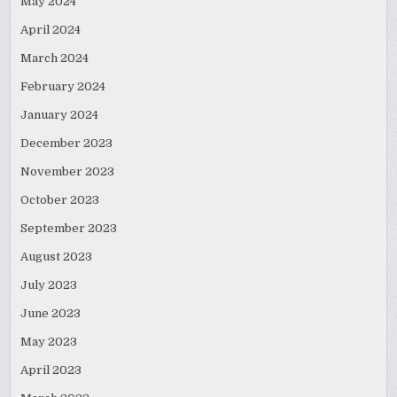
May 2024
April 2024
March 2024
February 2024
January 2024
December 2023
November 2023
October 2023
September 2023
August 2023
July 2023
June 2023
May 2023
April 2023