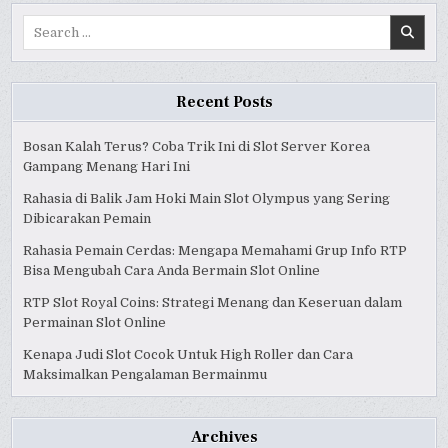
Search
for:
Recent Posts
Bosan Kalah Terus? Coba Trik Ini di Slot Server Korea
Gampang Menang Hari Ini
Rahasia di Balik Jam Hoki Main Slot Olympus yang Sering
Dibicarakan Pemain
Rahasia Pemain Cerdas: Mengapa Memahami Grup Info RTP
Bisa Mengubah Cara Anda Bermain Slot Online
RTP Slot Royal Coins: Strategi Menang dan Keseruan dalam
Permainan Slot Online
Kenapa Judi Slot Cocok Untuk High Roller dan Cara
Maksimalkan Pengalaman Bermainmu
Archives