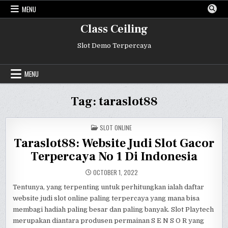
Skip
MENU
to
content
Class Ceiling
Slot Demo Terpercaya
MENU
Tag:
taraslot88
POSTED
SLOT ONLINE
IN
Taraslot88: Website Judi Slot Gacor
Terpercaya No 1 Di Indonesia
OCTOBER 1, 2022
Tentunya, yang terpenting untuk perhitungkan ialah daftar
website judi slot online paling terpercaya yang mana bisa
membagi hadiah paling besar dan paling banyak. Slot Playtech
merupakan diantara produsen permainan S E N S O R yang