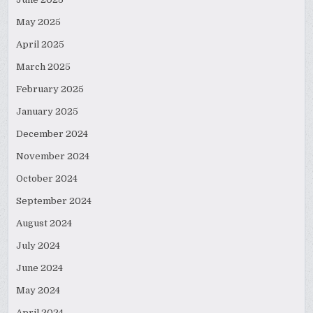
May 2025
April 2025
March 2025
February 2025
January 2025
December 2024
November 2024
October 2024
September 2024
August 2024
July 2024
June 2024
May 2024
April 2024