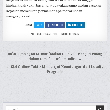
siapa menelusuri kebahagiaan serta rekreasi.Sehingga,
hindari tidak yakin bagi mengupayakan game ini dan rasakan
kejadian melakukan permainan apa menarik dan
mengasyikkan!
SHARE:
X
FACEBOOK
LINKEDIN
TAGGED
GAME SLOT ONLINE TERBAIK
Post
Buku Bimbingan Memanfaatkan Coin Value bagi Menang
navigation
dalam Gim Slot Online Online →
← Slot Online: Taktik Memungut Keuntungan dari Loyalty
Programs
Search