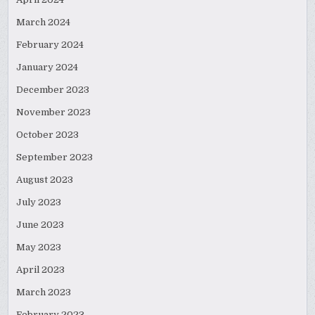
March 2024
February 2024
January 2024
December 2023
November 2023
October 2023
September 2023
August 2023
July 2023
June 2023
May 2023
April 2023
March 2023
February 2023