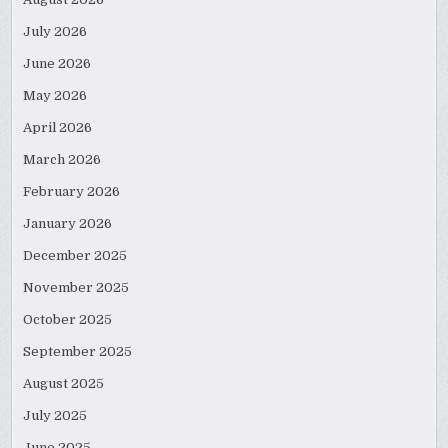
July 2026
June 2026
May 2026
April 2026
March 2026
February 2026
January 2026
December 2025
November 2025
October 2025
September 2025
August 2025
July 2025
June 2025