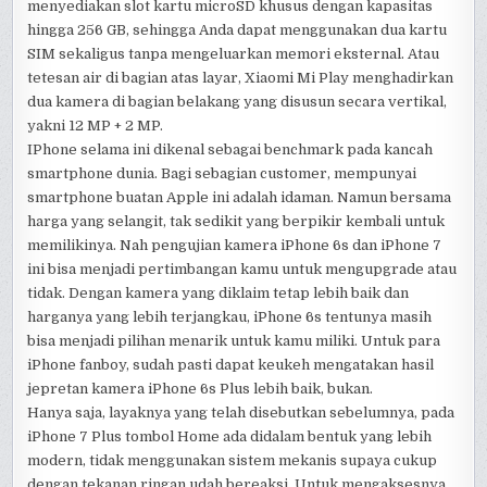
menyediakan slot kartu microSD khusus dengan kapasitas
hingga 256 GB, sehingga Anda dapat menggunakan dua kartu
SIM sekaligus tanpa mengeluarkan memori eksternal. Atau
tetesan air di bagian atas layar, Xiaomi Mi Play menghadirkan
dua kamera di bagian belakang yang disusun secara vertikal,
yakni 12 MP + 2 MP.
IPhone selama ini dikenal sebagai benchmark pada kancah
smartphone dunia. Bagi sebagian customer, mempunyai
smartphone buatan Apple ini adalah idaman. Namun bersama
harga yang selangit, tak sedikit yang berpikir kembali untuk
memilikinya. Nah pengujian kamera iPhone 6s dan iPhone 7
ini bisa menjadi pertimbangan kamu untuk mengupgrade atau
tidak. Dengan kamera yang diklaim tetap lebih baik dan
harganya yang lebih terjangkau, iPhone 6s tentunya masih
bisa menjadi pilihan menarik untuk kamu miliki. Untuk para
iPhone fanboy, sudah pasti dapat keukeh mengatakan hasil
jepretan kamera iPhone 6s Plus lebih baik, bukan.
Hanya saja, layaknya yang telah disebutkan sebelumnya, pada
iPhone 7 Plus tombol Home ada didalam bentuk yang lebih
modern, tidak menggunakan sistem mekanis supaya cukup
dengan tekanan ringan udah bereaksi. Untuk mengaksesnya