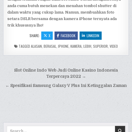
anda cuma butuh menekan dan menahan tombol shutter di
dalam waktu yang cukup lama. Namun, membuahkan foto
setara DSLR bersama dengan kamera iPhone ternyata ada
trik khususnya lho!
SHARE:
X
FACEBOOK
LINKEDIN
TAGGED
ALASAN
,
BERASAL
,
IPHONE
,
KAMERA
,
LEBIH
,
SUPERIOR
,
VIDEO
Post
Slot Online Indo Web Judi Online Kasino Indonesia
navigation
Terpercaya 2022 →
← Spesifikasi Samsung Galaxy V Plus Ini Ketinggalan Zaman
Search