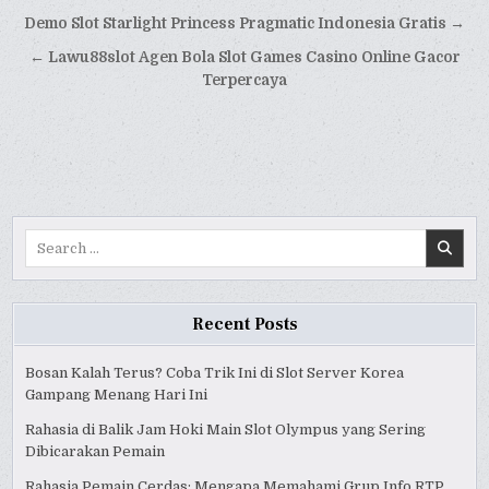
Post
Demo Slot Starlight Princess Pragmatic Indonesia Gratis →
navigation
← Lawu88slot Agen Bola Slot Games Casino Online Gacor
Terpercaya
Search
for:
Recent Posts
Bosan Kalah Terus? Coba Trik Ini di Slot Server Korea
Gampang Menang Hari Ini
Rahasia di Balik Jam Hoki Main Slot Olympus yang Sering
Dibicarakan Pemain
Rahasia Pemain Cerdas: Mengapa Memahami Grup Info RTP