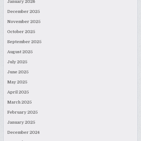
January 2026
December 2025
November 2025
October 2025
September 2025
August 2025
July 2025
June 2025
May 2025
April 2025
March 2025
February 2025
January 2025
December 2024