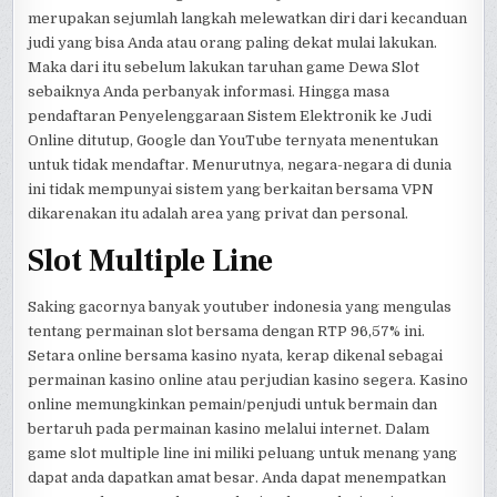
merupakan sejumlah langkah melewatkan diri dari kecanduan
judi yang bisa Anda atau orang paling dekat mulai lakukan.
Maka dari itu sebelum lakukan taruhan game Dewa Slot
sebaiknya Anda perbanyak informasi. Hingga masa
pendaftaran Penyelenggaraan Sistem Elektronik ke Judi
Online ditutup, Google dan YouTube ternyata menentukan
untuk tidak mendaftar. Menurutnya, negara-negara di dunia
ini tidak mempunyai sistem yang berkaitan bersama VPN
dikarenakan itu adalah area yang privat dan personal.
Slot Multiple Line
Saking gacornya banyak youtuber indonesia yang mengulas
tentang permainan slot bersama dengan RTP 96,57% ini.
Setara online bersama kasino nyata, kerap dikenal sebagai
permainan kasino online atau perjudian kasino segera. Kasino
online memungkinkan pemain/penjudi untuk bermain dan
bertaruh pada permainan kasino melalui internet. Dalam
game slot multiple line ini miliki peluang untuk menang yang
dapat anda dapatkan amat besar. Anda dapat menempatkan