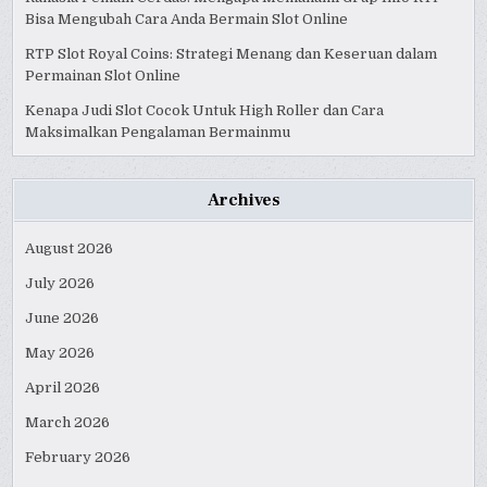
Bisa Mengubah Cara Anda Bermain Slot Online
RTP Slot Royal Coins: Strategi Menang dan Keseruan dalam
Permainan Slot Online
Kenapa Judi Slot Cocok Untuk High Roller dan Cara
Maksimalkan Pengalaman Bermainmu
Archives
August 2026
July 2026
June 2026
May 2026
April 2026
March 2026
February 2026