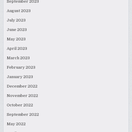
September 2023
August 2023
July 2023
June 2023
May 2023
April 2023
March 2023
February 2023
January 2023
December 2022
November 2022
October 2022
September 2022
May 2022