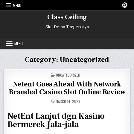
Skip
MENU
to
content
Class Ceiling
Slot Demo Terpercaya
MENU
Category:
Uncategorized
POSTED
UNCATEGORIZED
IN
Netent Goes Ahead With Network
Branded Casino Slot Online Review
MARCH 14, 2023
NetEnt Lanjut dgn Kasino
Bermerek Jala-jala