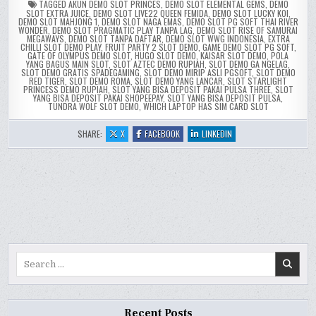
TAGGED
AKUN DEMO SLOT PRINCES
,
DEMO SLOT ELEMENTAL GEMS
,
DEMO
SLOT EXTRA JUICE
,
DEMO SLOT LIVE22 QUEEN FEMIDA
,
DEMO SLOT LUCKY KOI
,
DEMO SLOT MAHJONG 1
,
DEMO SLOT NAGA EMAS
,
DEMO SLOT PG SOFT THAI RIVER
WONDER
,
DEMO SLOT PRAGMATIC PLAY TANPA LAG
,
DEMO SLOT RISE OF SAMURAI
MEGAWAYS
,
DEMO SLOT TANPA DAFTAR
,
DEMO SLOT WWG INDONESIA
,
EXTRA
CHILLI SLOT DEMO PLAY
,
FRUIT PARTY 2 SLOT DEMO
,
GAME DEMO SLOT PG SOFT
,
GATE OF OLYMPUS DEMO SLOT
,
HUGO SLOT DEMO
,
KAISAR SLOT DEMO
,
POLA
YANG BAGUS MAIN SLOT
,
SLOT AZTEC DEMO RUPIAH
,
SLOT DEMO GA NGELAG
,
SLOT DEMO GRATIS SPADEGAMING
,
SLOT DEMO MIRIP ASLI PGSOFT
,
SLOT DEMO
RED TIGER
,
SLOT DEMO ROMA
,
SLOT DEMO YANG LANCAR
,
SLOT STARLIGHT
PRINCESS DEMO RUPIAH
,
SLOT YANG BISA DEPOSIT PAKAI PULSA THREE
,
SLOT
YANG BISA DEPOSIT PAKAI SHOPEEPAY
,
SLOT YANG BISA DEPOSIT PULSA
,
TUNDRA WOLF SLOT DEMO
,
WHICH LAPTOP HAS SIM CARD SLOT
:
:
:
SHARE:
X
FACEBOOK
LINKEDIN
FORTUNE
FORTUNE
FORTUNE
CATS
CATS
CATS
GOLDEN
GOLDEN
GOLDEN
STACKS
STACKS
STACKS
SLOT
SLOT
SLOT
ONLINE
ONLINE
ONLINE
REVIEW
REVIEW
REVIEW
Search
for:
Recent Posts