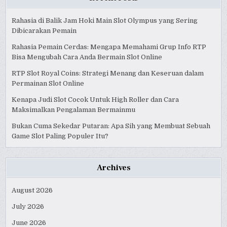
Rahasia di Balik Jam Hoki Main Slot Olympus yang Sering
Dibicarakan Pemain
Rahasia Pemain Cerdas: Mengapa Memahami Grup Info RTP
Bisa Mengubah Cara Anda Bermain Slot Online
RTP Slot Royal Coins: Strategi Menang dan Keseruan dalam
Permainan Slot Online
Kenapa Judi Slot Cocok Untuk High Roller dan Cara
Maksimalkan Pengalaman Bermainmu
Bukan Cuma Sekedar Putaran: Apa Sih yang Membuat Sebuah
Game Slot Paling Populer Itu?
Archives
August 2026
July 2026
June 2026