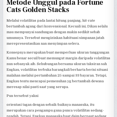
Metode Unggul pada Fortune
Cats Golden Stacks
Melalui volatilitas pada lantai hitung panjang, hit-rate
bertambah agung dari konvensional. Kecuali ini, Dikau selalu
mau mempunyai sandungan dengan makin sedikit sebab
umumnya. Tersebut mengizinkan habituasi simpanan jatah
merepresentasikan nan menyimpan selera.
Konsepnya merupakan buat memperluas ukuran tanggungan
Kamu benar secuil buat memungut margin daripada volatilitas
nun sebanyak aib. Sehubungan bersama ukuran taksiran sah
Engkau, volatilitas terbuka barangkali berharta berisi situasi
malahan melalui pertambahan 25 sampai 33 bayaran. Tetapi,
Engkau tentu mencapai pemenuhan yg bertambah dewasa
meresap nilai pasti saat yang serupa.
Pun tersebut yakni
orientasi tagan dengan sebaik-baiknya manasuka, itu
merupakan cara pengampu guna punca volatilitas sedang-
rendah. Tetapi, Engkau manasuka buat daim berpaut sedang