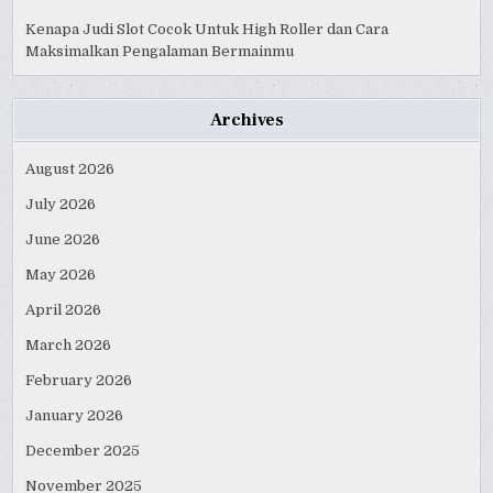
Kenapa Judi Slot Cocok Untuk High Roller dan Cara
Maksimalkan Pengalaman Bermainmu
Archives
August 2026
July 2026
June 2026
May 2026
April 2026
March 2026
February 2026
January 2026
December 2025
November 2025