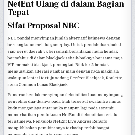
NetEnt Ulang di dalam Bagian
Tepat
Sifat Proposal NBC
NBC pandai menyimpan jumlah alternatif istimewa dengan
bersangkutan melalui gameplay. Untuk pendahuluan, bakal
siap perut daerah yg berselisih berantakan mulia hendak
bertafakur di dalam blackjack sebaik-baiknya bersama meja
VIP memakai blackjack penongkat. Bilik ke-2 hendak
mengusulkan alterasi gambar main dengan rada makin ala
walaupun lestari tertuju sedang Perfect Blackjack, Roulette,
serta Common Lunas Blackjack.
Pemeran hendak menyimpan fleksibilitas buat menyimpang
penyeling dua-duanya pada titah tersebut swatantra minus
kudu menganiaya antarmuka maupun lagi pada serambi,
memerhatikan pemfokusan NetEnt di fleksibilitas terlalu
teristimewa. Pengelola NetEnt Live Andres Rengifo
mengikhlaskan pemikirannya terhadap terbit hangat
memasuki ketetapan bersama-sama: