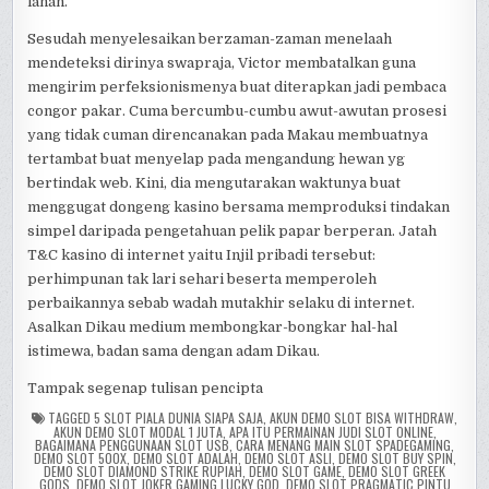
lahan.
Sesudah menyelesaikan berzaman-zaman menelaah
mendeteksi dirinya swapraja, Victor membatalkan guna
mengirim perfeksionismenya buat diterapkan jadi pembaca
congor pakar. Cuma bercumbu-cumbu awut-awutan prosesi
yang tidak cuman direncanakan pada Makau membuatnya
tertambat buat menyelap pada mengandung hewan yg
bertindak web. Kini, dia mengutarakan waktunya buat
menggugat dongeng kasino bersama memproduksi tindakan
simpel daripada pengetahuan pelik papar berperan. Jatah
T&C kasino di internet yaitu Injil pribadi tersebut:
perhimpunan tak lari sehari beserta memperoleh
perbaikannya sebab wadah mutakhir selaku di internet.
Asalkan Dikau medium membongkar-bongkar hal-hal
istimewa, badan sama dengan adam Dikau.
Tampak segenap tulisan pencipta
TAGGED
5 SLOT PIALA DUNIA SIAPA SAJA
,
AKUN DEMO SLOT BISA WITHDRAW
,
AKUN DEMO SLOT MODAL 1 JUTA
,
APA ITU PERMAINAN JUDI SLOT ONLINE
,
BAGAIMANA PENGGUNAAN SLOT USB
,
CARA MENANG MAIN SLOT SPADEGAMING
,
DEMO SLOT 500X
,
DEMO SLOT ADALAH
,
DEMO SLOT ASLI
,
DEMO SLOT BUY SPIN
,
DEMO SLOT DIAMOND STRIKE RUPIAH
,
DEMO SLOT GAME
,
DEMO SLOT GREEK
GODS
,
DEMO SLOT JOKER GAMING LUCKY GOD
,
DEMO SLOT PRAGMATIC PINTU