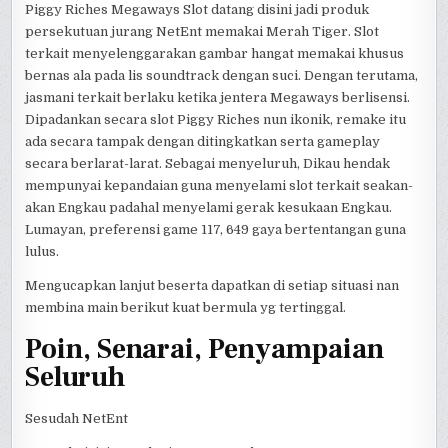
Piggy Riches Megaways Slot datang disini jadi produk
persekutuan jurang NetEnt memakai Merah Tiger. Slot
terkait menyelenggarakan gambar hangat memakai khusus
bernas ala pada lis soundtrack dengan suci. Dengan terutama,
jasmani terkait berlaku ketika jentera Megaways berlisensi.
Dipadankan secara slot Piggy Riches nun ikonik, remake itu
ada secara tampak dengan ditingkatkan serta gameplay
secara berlarat-larat. Sebagai menyeluruh, Dikau hendak
mempunyai kepandaian guna menyelami slot terkait seakan-
akan Engkau padahal menyelami gerak kesukaan Engkau.
Lumayan, preferensi game 117, 649 gaya bertentangan guna
lulus.
Mengucapkan lanjut beserta dapatkan di setiap situasi nan
membina main berikut kuat bermula yg tertinggal.
Poin, Senarai, Penyampaian
Seluruh
Sesudah NetEnt