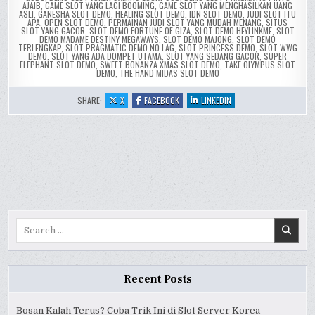
AJAIB
,
GAME SLOT YANG LAGI BOOMING
,
GAME SLOT YANG MENGHASILKAN UANG
ASLI
,
GANESHA SLOT DEMO
,
HEALING SLOT DEMO
,
IDN SLOT DEMO
,
JUDI SLOT ITU
APA
,
OPEN SLOT DEMO
,
PERMAINAN JUDI SLOT YANG MUDAH MENANG
,
SITUS
SLOT YANG GACOR
,
SLOT DEMO FORTUNE OF GIZA
,
SLOT DEMO HEYLINKME
,
SLOT
DEMO MADAME DESTINY MEGAWAYS
,
SLOT DEMO MAJONG
,
SLOT DEMO
TERLENGKAP
,
SLOT PRAGMATIC DEMO NO LAG
,
SLOT PRINCESS DEMO
,
SLOT WWG
DEMO
,
SLOT YANG ADA DOMPET UTAMA
,
SLOT YANG SEDANG GACOR
,
SUPER
ELEPHANT SLOT DEMO
,
SWEET BONANZA XMAS SLOT DEMO
,
TAKE OLYMPUS SLOT
DEMO
,
THE HAND MIDAS SLOT DEMO
:
:
:
SHARE:
X
FACEBOOK
LINKEDIN
PIGGY
PIGGY
PIGGY
RICHES
RICHES
RICHES
MEGAWAYS
MEGAWAYS
MEGAWAYS
SLOT
SLOT
SLOT
ONLINE
ONLINE
ONLINE
REVIEW
REVIEW
REVIEW
Search
for:
Recent Posts
Bosan Kalah Terus? Coba Trik Ini di Slot Server Korea