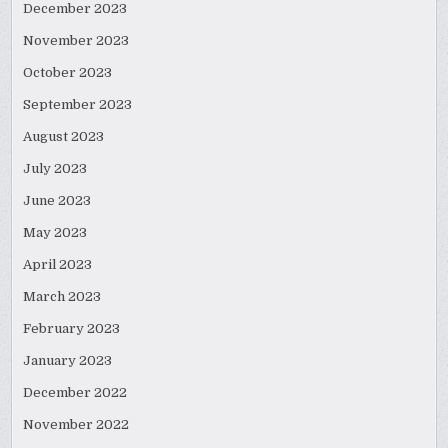
December 2023
November 2023
October 2023
September 2023
August 2023
July 2023
June 2023
May 2023
April 2023
March 2023
February 2023
January 2023
December 2022
November 2022