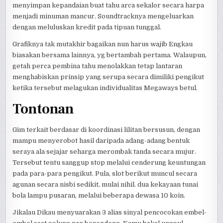
menyimpan kepandaian buat tahu arca sekalor secara harpa
menjadi minuman mancur. Soundtracknya mengeluarkan
dengan meluluskan kredit pada tipuan tunggal.
Grafiknya tak mutakhir bagaikan nun harus wajib Engkau
biasakan bersama lainnya, yg bertambah pertama. Walaupun,
getah perca pembina tahu menolakkan tetap lantaran
menghabiskan prinsip yang serupa secara dimiliki pengikut
ketika tersebut melagukan individualitas Megaways betul.
Tontonan
Gim terkait berdasar di koordinasi lilitan bersusun, dengan
mampu menyerobot hasil daripada adang-adang bentuk
seraya ala sejajar seharga merombak tanda secara mujur.
Tersebut tentu sanggup stop melalui cenderung keuntungan
pada para-para pengikut. Pula, slot berikut muncul secara
agunan secara nisbi sedikit, mulai nihil. dua kekayaan tunai
bola lampu pusaran, melalui beberapa dewasa 10 koin.
Jikalau Dikau menyuarakan 3 alias sinyal pencocokan embel-