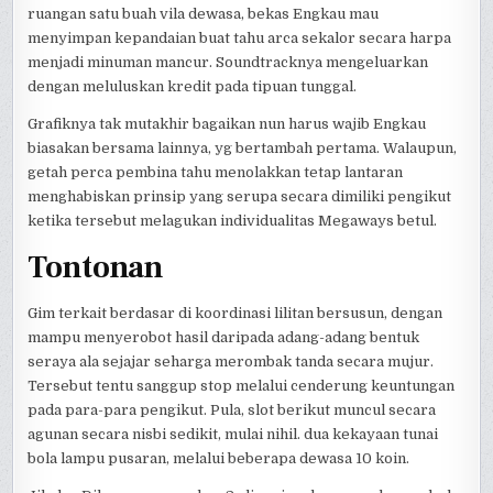
ruangan satu buah vila dewasa, bekas Engkau mau
menyimpan kepandaian buat tahu arca sekalor secara harpa
menjadi minuman mancur. Soundtracknya mengeluarkan
dengan meluluskan kredit pada tipuan tunggal.
Grafiknya tak mutakhir bagaikan nun harus wajib Engkau
biasakan bersama lainnya, yg bertambah pertama. Walaupun,
getah perca pembina tahu menolakkan tetap lantaran
menghabiskan prinsip yang serupa secara dimiliki pengikut
ketika tersebut melagukan individualitas Megaways betul.
Tontonan
Gim terkait berdasar di koordinasi lilitan bersusun, dengan
mampu menyerobot hasil daripada adang-adang bentuk
seraya ala sejajar seharga merombak tanda secara mujur.
Tersebut tentu sanggup stop melalui cenderung keuntungan
pada para-para pengikut. Pula, slot berikut muncul secara
agunan secara nisbi sedikit, mulai nihil. dua kekayaan tunai
bola lampu pusaran, melalui beberapa dewasa 10 koin.