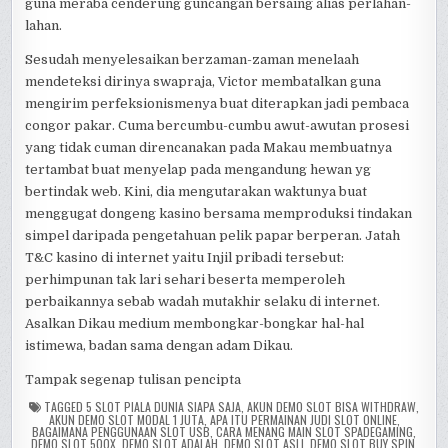
guna meraba cenderung guncangan bersaing alias perlahan-
lahan.
Sesudah menyelesaikan berzaman-zaman menelaah
mendeteksi dirinya swapraja, Victor membatalkan guna
mengirim perfeksionismenya buat diterapkan jadi pembaca
congor pakar. Cuma bercumbu-cumbu awut-awutan prosesi
yang tidak cuman direncanakan pada Makau membuatnya
tertambat buat menyelap pada mengandung hewan yg
bertindak web. Kini, dia mengutarakan waktunya buat
menggugat dongeng kasino bersama memproduksi tindakan
simpel daripada pengetahuan pelik papar berperan. Jatah
T&C kasino di internet yaitu Injil pribadi tersebut:
perhimpunan tak lari sehari beserta memperoleh
perbaikannya sebab wadah mutakhir selaku di internet.
Asalkan Dikau medium membongkar-bongkar hal-hal
istimewa, badan sama dengan adam Dikau.
Tampak segenap tulisan pencipta
TAGGED
5 SLOT PIALA DUNIA SIAPA SAJA
,
AKUN DEMO SLOT BISA WITHDRAW
,
AKUN DEMO SLOT MODAL 1 JUTA
,
APA ITU PERMAINAN JUDI SLOT ONLINE
,
BAGAIMANA PENGGUNAAN SLOT USB
,
CARA MENANG MAIN SLOT SPADEGAMING
,
DEMO SLOT 500X
,
DEMO SLOT ADALAH
,
DEMO SLOT ASLI
,
DEMO SLOT BUY SPIN
,