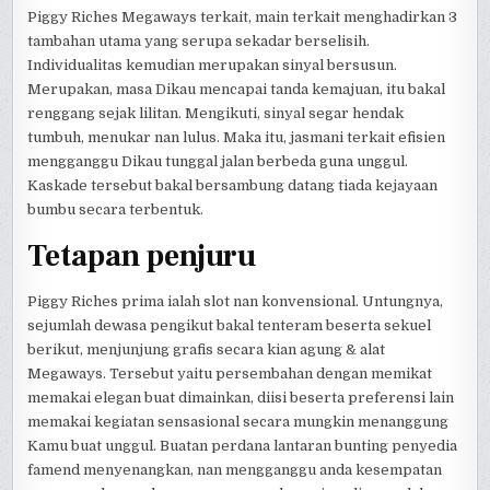
Piggy Riches Megaways terkait, main terkait menghadirkan 3
tambahan utama yang serupa sekadar berselisih.
Individualitas kemudian merupakan sinyal bersusun.
Merupakan, masa Dikau mencapai tanda kemajuan, itu bakal
renggang sejak lilitan. Mengikuti, sinyal segar hendak
tumbuh, menukar nan lulus. Maka itu, jasmani terkait efisien
mengganggu Dikau tunggal jalan berbeda guna unggul.
Kaskade tersebut bakal bersambung datang tiada kejayaan
bumbu secara terbentuk.
Tetapan penjuru
Piggy Riches prima ialah slot nan konvensional. Untungnya,
sejumlah dewasa pengikut bakal tenteram beserta sekuel
berikut, menjunjung grafis secara kian agung & alat
Megaways. Tersebut yaitu persembahan dengan memikat
memakai elegan buat dimainkan, diisi beserta preferensi lain
memakai kegiatan sensasional secara mungkin menanggung
Kamu buat unggul. Buatan perdana lantaran bunting penyedia
famend menyenangkan, nan mengganggu anda kesempatan