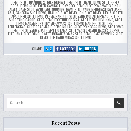
DEMO SLOT DIAMOND STRIKE RUPIAH
,
DEMO SLOT GAME
,
DEMO SLOT GREEK
GODS
,
DEMO SLOT JOKER GAMING LUCKY GOD
,
DEMO SLOT PRAGMATIC PINTU
AJAIB
,
GAME SLOT YANG LAGI BOOMING
,
GAME SLOT YANG MENGHASILKAN UANG
ASLI
,
GANESHA SLOT DEMO
,
HEALING SLOT DEMO
,
IDN SLOT DEMO
,
JUDI SLOT ITU
APA
,
OPEN SLOT DEMO
,
PERMAINAN JUDI SLOT YANG MUDAH MENANG
,
SITUS
SLOT YANG GACOR
,
SLOT DEMO FORTUNE OF GIZA
,
SLOT DEMO HEYLINKME
,
SLOT
DEMO MADAME DESTINY MEGAWAYS
,
SLOT DEMO MAJONG
,
SLOT DEMO
TERLENGKAP
,
SLOT PRAGMATIC DEMO NO LAG
,
SLOT PRINCESS DEMO
,
SLOT WWG
DEMO
,
SLOT YANG ADA DOMPET UTAMA
,
SLOT YANG SEDANG GACOR
,
SUPER
ELEPHANT SLOT DEMO
,
SWEET BONANZA XMAS SLOT DEMO
,
TAKE OLYMPUS SLOT
DEMO
,
THE HAND MIDAS SLOT DEMO
:
:
:
SHARE:
X
FACEBOOK
LINKEDIN
PIGGY
PIGGY
PIGGY
RICHES
RICHES
RICHES
MEGAWAYS
MEGAWAYS
MEGAWAYS
SLOT
SLOT
SLOT
ONLINE
ONLINE
ONLINE
REVIEW
REVIEW
REVIEW
Search
for:
Recent Posts