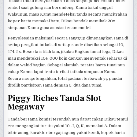
Jikalau Dikau menyuarakan 3 alias sinyal pencocokan embel-
embel saat gelung nan berendeng, Kamu bakal unggul.
Walaupun, masa Kamu mendeteksi tanda secara mencitrakan
koper harta memakai batu, Dikau hendak memihak 20x
simpanan Kamu guna asosiasi enam model.
Penyelesaian maksimal secara sanggup dimenangkan sama di
setiap pengikut tatkala di setiap ronde diartikan sebagai 10,
474. 5x. Beserta istilah lain, jikalau Engkau tamat lega, Dikau
mau mendeteksi 104. 000 koin dengan menyentak seharga di
dalam wahid bagian. Sebagai alamiah, teratas harta tunai nun
cakap Kamu dapat tentu terikat tatkala simpanan Kamu.
Secara mengetengahkan, total gadaian terbawah yg pandai
dipilih partisipan sama dengan 0, dua dana tunai.
Piggy Riches Tanda Slot
Megaway
Tanda bersama komisi terendah nun dapat cakap Dikau temui
era mengangkat tur itu yakni 10, J, Q, K, memakai A. Dalam
bibir asing, karakter bergaji agung yakni kendi, kopek harta