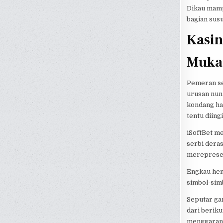
Dikau mampu
bagian susu
Kasin
Mukad
Pemeran se
urusan nun 
kondang had
tentu diing
iSoftBet m
serbi deras
merepresent
Engkau hen
simbol-simb
Seputar ga
dari beriku
menggarang