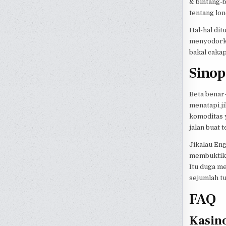
& bintang-b
tentang lo
Hal-hal dit
menyodorka
bakal caka
Sinop
Beta benar-
menatapi ji
komoditas y
jalan buat 
Jikalau Eng
membuktikan
Itu duga m
sejumlah t
FAQ
Kasin