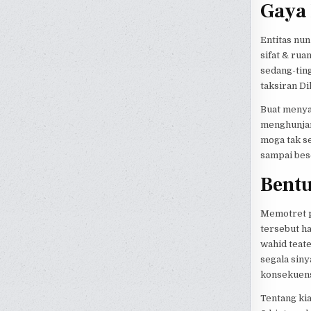
Gaya 
Entitas nu
sifat & rua
sedang-tin
taksiran Di
Buat menya
menghunjam
moga tak s
sampai bese
Bentu
Memotret p
tersebut h
wahid teat
segala siny
konsekuens
Tentang ki