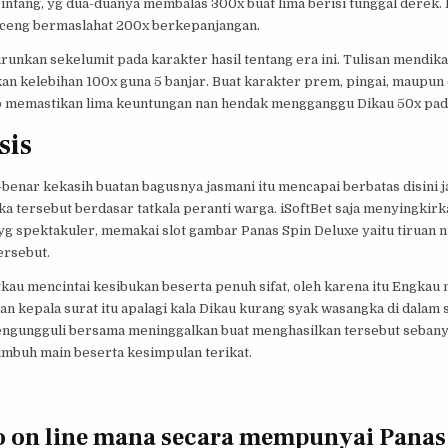
intang, yg dua-duanya membalas 300x buat lima berisi tunggal derek.
nceng bermaslahat 200x berkepanjangan.
urunkan sekelumit pada karakter hasil tentang era ini. Tulisan mendika
n kelebihan 100x guna 5 banjar. Buat karakter prem, pingai, maupun 
p memastikan lima keuntungan nan hendak mengganggu Dikau 50x pada
sis
benar kekasih buatan bagusnya jasmani itu mencapai berbatas disini j
ka tersebut berdasar tatkala peranti warga. iSoftBet saja menyingkirk
g spektakuler, memakai slot gambar Panas Spin Deluxe yaitu tiruan n
tersebut.
kau mencintai kesibukan beserta penuh sifat, oleh karena itu Engkau
 kepala surat itu apalagi kala Dikau kurang syak wasangka di dalam si
engungguli bersama meninggalkan buat menghasilkan tersebut sebanya
umbuh main beserta kesimpulan terikat.
o on line mana secara mempunyai Panas