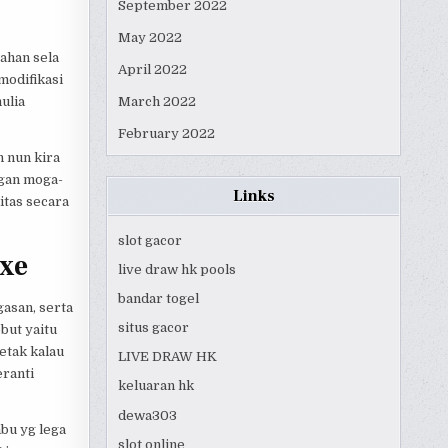
September 2022
May 2022
ahan sela
April 2022
modifikasi
March 2022
ulia
February 2022
 nun kira
ngan moga-
Links
itas secara
slot gacor
xe
live draw hk pools
bandar togel
asan, serta
situs gacor
but yaitu
etak kalau
LIVE DRAW HK
eranti
keluaran hk
dewa303
bu yg lega
slot online