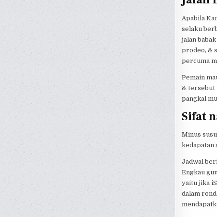
Apabila Ka
selaku berb
jalan baba
prodeo, & s
percuma m
Pemain mau
& tersebut
pangkal mul
Sifat 
Minus susun
kedapatan 
Jadwal ber
Engkau gun
yaitu jika 
dalam rond
mendapatk