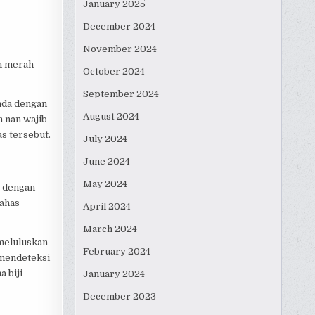
January 2025
December 2024
November 2024
n merah
October 2024
September 2024
nda dengan
August 2024
n nan wajib
s tersebut.
July 2024
June 2024
May 2024
p dengan
ahas
April 2024
March 2024
meluluskan
February 2024
 mendeteksi
 biji
January 2024
December 2023