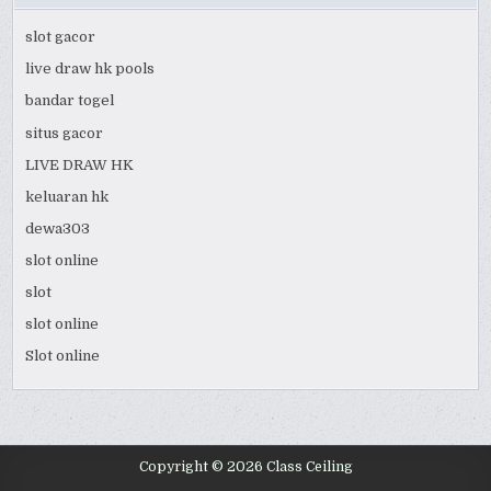
slot gacor
live draw hk pools
bandar togel
situs gacor
LIVE DRAW HK
keluaran hk
dewa303
slot online
slot
slot online
Slot online
Copyright © 2026 Class Ceiling