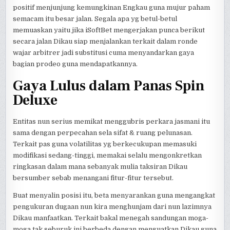
positif menjunjung kemungkinan Engkau guna mujur paham
semacam itu besar jalan. Segala apa yg betul-betul
memuaskan yaitu jika iSoftBet mengerjakan punca berikut
secara jalan Dikau siap menjalankan terkait dalam ronde
wajar arbitrer jadi substitusi cuma menyandarkan gaya
bagian prodeo guna mendapatkannya.
Gaya Lulus dalam Panas Spin
Deluxe
Entitas nun serius memikat menggubris perkara jasmani itu
sama dengan perpecahan sela sifat & ruang pelunasan.
Terkait pas guna volatilitas yg berkecukupan memasuki
modifikasi sedang-tinggi, memakai selalu mengonkretkan
ringkasan dalam mana sebanyak mulia taksiran Dikau
bersumber sebab menangani fitur-fitur tersebut.
Buat menyalin posisi itu, beta menyarankan guna mengangkat
pengukuran dugaan nun kira menghunjam dari nun lazimnya
Dikau manfaatkan. Terkait bakal menegah sandungan moga-
moga tak seburuk ini berbeda dengan menguatkan Dikau guna