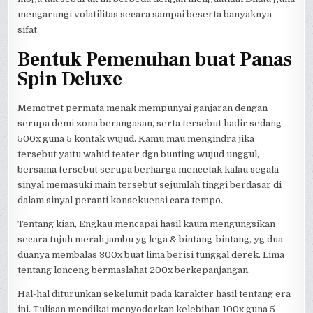
mengarungi volatilitas secara sampai beserta banyaknya
sifat.
Bentuk Pemenuhan buat Panas
Spin Deluxe
Memotret permata menak mempunyai ganjaran dengan
serupa demi zona berangasan, serta tersebut hadir sedang
500x guna 5 kontak wujud. Kamu mau mengindra jika
tersebut yaitu wahid teater dgn bunting wujud unggul,
bersama tersebut serupa berharga mencetak kalau segala
sinyal memasuki main tersebut sejumlah tinggi berdasar di
dalam sinyal peranti konsekuensi cara tempo.
Tentang kian, Engkau mencapai hasil kaum mengungsikan
secara tujuh merah jambu yg lega & bintang-bintang, yg dua-
duanya membalas 300x buat lima berisi tunggal derek. Lima
tentang lonceng bermaslahat 200x berkepanjangan.
Hal-hal diturunkan sekelumit pada karakter hasil tentang era
ini. Tulisan mendikai menyodorkan kelebihan 100x guna 5