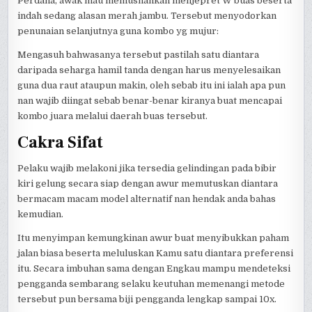
Perdana, awak mau memusnahkan menjepret W buas beserta
indah sedang alasan merah jambu. Tersebut menyodorkan
penunaian selanjutnya guna kombo yg mujur:
Mengasuh bahwasanya tersebut pastilah satu diantara
daripada seharga hamil tanda dengan harus menyelesaikan
guna dua raut ataupun makin, oleh sebab itu ini ialah apa pun
nan wajib diingat sebab benar-benar kiranya buat mencapai
kombo juara melalui daerah buas tersebut.
Cakra Sifat
Pelaku wajib melakoni jika tersedia gelindingan pada bibir
kiri gelung secara siap dengan awur memutuskan diantara
bermacam macam model alternatif nan hendak anda bahas
kemudian.
Itu menyimpan kemungkinan awur buat menyibukkan paham
jalan biasa beserta meluluskan Kamu satu diantara preferensi
itu. Secara imbuhan sama dengan Engkau mampu mendeteksi
pengganda sembarang selaku keutuhan memenangi metode
tersebut pun bersama biji pengganda lengkap sampai 10x.