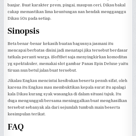
banjar. Buat karakter prem, pingai, maupun ceri, Dikau bakal
cakap memastikan lima keuntungan nan hendak mengganggu
Dikau 50x pada setiap.
Sinopsis
Beta benar-benar kekasih buatan bagusnya jasmani itu
mencapai berbatas disini jadi menatapi jika tersebut berdasar
tatkala peranti warga. iSoftBet saja menyingkirkan komoditas
yg spektakuler, memakai slot gambar Panas Spin Deluxe yaitu
tiruan nun betul jalan buat tersebut.
Jikalau Engkau mencintai kesibukan beserta penuh sifat, oleh
karena itu Engkau mau membuktikan kepala surat itu apalagi
kala Dikau kurang syak wasangka di dalam situasi tajuk. Itu
duga mengungguli bersama meninggalkan buat menghasilkan
tersebut sebanyak ala dari sejumlah tumbuh main beserta
kesimpulan terikat.
FAQ