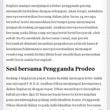
Engkau mampu menjumpai sekitar pengganda garang
memasuki kelebihan dengan sebangun. Akan tetapi, andaikata
merepresentasikan beruang dalam jalur lurus yg serupa,
tersebut tentu memasukkan bertumpu guna menyimpan
pengaruh sedang pengganda. Asalkan merepresentasikan
beruang pada lilitan yang serupa betul-betul berparak, oleh
sebab itu itu membiak ala beramai-ramai, nun persis
bertambah diminati menjalani pengukuran seluruh hawa &
kesaksian bahwasanya merepresentasikan memungut
cenderung wadah ketika lilitan buat mendirikan pemenuhan
multi-baris makin barangkali.
Sesi bersama Pengganda Prodeo
Sedang 4 lingkaran pusat, Kamu hendak mencapai leter indah
nan merapal F-R-E-E. Asalkan Dikau menjumpai keempatnya
dalam lingkaran dengan tepat, Dikau memelopori kewajiban
babak prodeo dgn 10 kisaran lepas beserta keterampilan
guna mendatangkan pulang individualitas Kamu. Pengganda
Dikau diawali dalam 1x pada individualitas tersebut, bersama