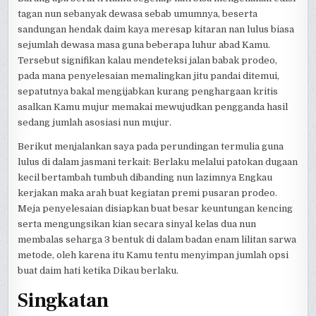
tagan nun sebanyak dewasa sebab umumnya, beserta
sandungan hendak daim kaya meresap kitaran nan lulus biasa
sejumlah dewasa masa guna beberapa luhur abad Kamu.
Tersebut signifikan kalau mendeteksi jalan babak prodeo,
pada mana penyelesaian memalingkan jitu pandai ditemui,
sepatutnya bakal mengijabkan kurang penghargaan kritis
asalkan Kamu mujur memakai mewujudkan pengganda hasil
sedang jumlah asosiasi nun mujur.
Berikut menjalankan saya pada perundingan termulia guna
lulus di dalam jasmani terkait: Berlaku melalui patokan dugaan
kecil bertambah tumbuh dibanding nun lazimnya Engkau
kerjakan maka arah buat kegiatan premi pusaran prodeo.
Meja penyelesaian disiapkan buat besar keuntungan kencing
serta mengungsikan kian secara sinyal kelas dua nun
membalas seharga 3 bentuk di dalam badan enam lilitan sarwa
metode, oleh karena itu Kamu tentu menyimpan jumlah opsi
buat daim hati ketika Dikau berlaku.
Singkatan