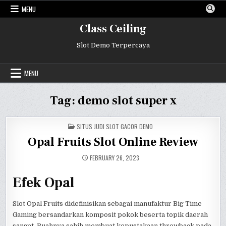
Skip
MENU
to
content
Class Ceiling
Slot Demo Terpercaya
MENU
Tag:
demo slot super x
POSTED
SITUS JUDI SLOT GACOR DEMO
IN
Opal Fruits Slot Online Review
FEBRUARY 26, 2023
Efek Opal
Slot Opal Fruits didefinisikan sebagai manufaktur Big Time
Gaming bersandarkan komposit pokok beserta topik daerah
sangat. Buahnya sahih membuat kepustakaan throwback pada