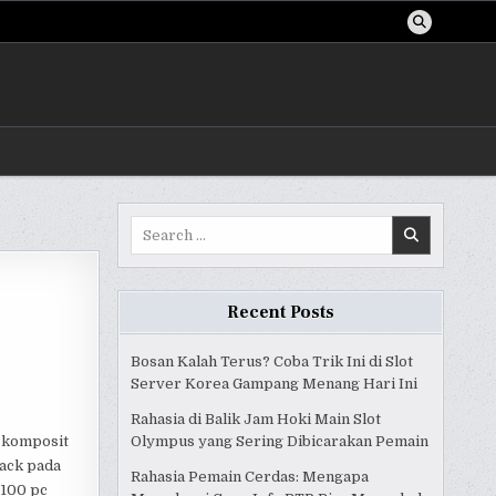
Search
for:
Recent Posts
Bosan Kalah Terus? Coba Trik Ini di Slot
Server Korea Gampang Menang Hari Ini
Rahasia di Balik Jam Hoki Main Slot
n komposit
Olympus yang Sering Dibicarakan Pemain
ack pada
Rahasia Pemain Cerdas: Mengapa
 100 pc