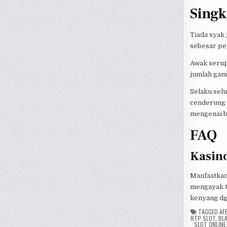
Singk
Tiada syak
sebesar pe
Awak serup
jumlah gam
Selaku sel
cenderung s
mengenai b
FAQ
Kasin
Manfaatkan
mengayak t
kenyang dg
TAGGED
AF
RTP SLOT
,
BL
SLOT ONLINE