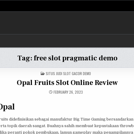
Tag:
free slot pragmatic demo
POSTED
SITUS JUDI SLOT GACOR DEMO
IN
Opal Fruits Slot Online Review
FEBRUARY 26, 2023
Opal
Fruits didefinisikan sebagai manufaktur Big Time Gaming bersandarka
rta topik daerah sangat. Buahnya sahih membuat kepustakaan throwb
dika peranti pokok pembukaan, lamun gameplay maka penampilannya