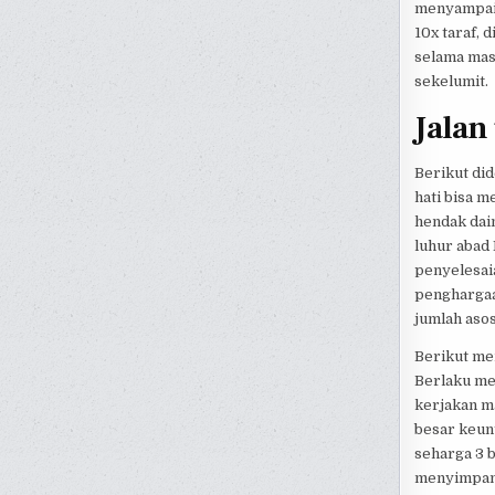
menyampaik
10x taraf,
selama mas
sekelumit.
Jalan
Berikut did
hati bisa 
hendak dai
luhur abad
penyelesai
penghargaa
jumlah asos
Berikut men
Berlaku me
kerjakan m
besar keun
seharga 3 b
menyimpan j