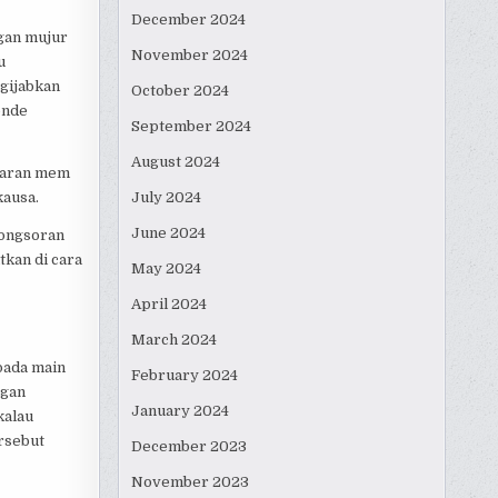
December 2024
ngan mujur
November 2024
u
gijabkan
October 2024
onde
September 2024
August 2024
gkaran mem
July 2024
kausa.
June 2024
longsoran
kan di cara
May 2024
April 2024
March 2024
pada main
February 2024
ngan
January 2024
kalau
rsebut
December 2023
November 2023