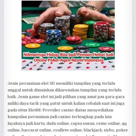
Jenis permainan slot 3D memiliki tampilan yang terlalu
unggul untuk dimainkan dikarenakan tampilan yang terlalu
baik. Jenis game slot ini jadi pilihan yang amat pas gara-gara
miliki daya tarik yang patut untuk kalian cobalah saat ini juga
pada situs Slot88. Provider casino diatas menyediakan
kumpulan permainan judi casino terlengkap pada lain
layaknya judi kartu, dadu online, capsa susun, ceme online, qq
online, baccarat online, roullete online, blackjack, sicbo, poker