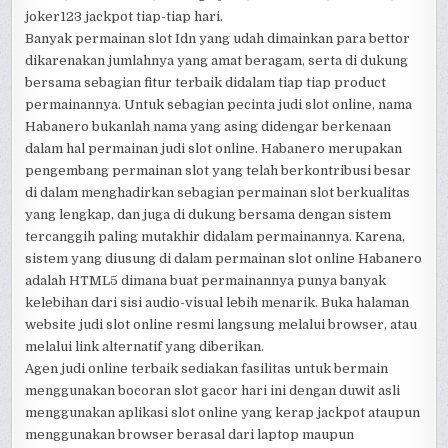
joker123 jackpot tiap-tiap hari.
Banyak permainan slot Idn yang udah dimainkan para bettor
dikarenakan jumlahnya yang amat beragam, serta di dukung
bersama sebagian fitur terbaik didalam tiap tiap product
permainannya. Untuk sebagian pecinta judi slot online, nama
Habanero bukanlah nama yang asing didengar berkenaan
dalam hal permainan judi slot online. Habanero merupakan
pengembang permainan slot yang telah berkontribusi besar
di dalam menghadirkan sebagian permainan slot berkualitas
yang lengkap, dan juga di dukung bersama dengan sistem
tercanggih paling mutakhir didalam permainannya. Karena,
sistem yang diusung di dalam permainan slot online Habanero
adalah HTML5 dimana buat permainannya punya banyak
kelebihan dari sisi audio-visual lebih menarik. Buka halaman
website judi slot online resmi langsung melalui browser, atau
melalui link alternatif yang diberikan.
Agen judi online terbaik sediakan fasilitas untuk bermain
menggunakan bocoran slot gacor hari ini dengan duwit asli
menggunakan aplikasi slot online yang kerap jackpot ataupun
menggunakan browser berasal dari laptop maupun