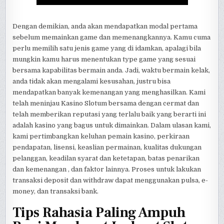
Dengan demikian, anda akan mendapatkan modal pertama
sebelum memainkan game dan memenangkannya. Kamu cuma
perlu memilih satu jenis game yang di idamkan, apalagi bila
mungkin kamu harus menentukan type game yang sesuai
bersama kapabilitas bermain anda. Jadi, waktu bermain kelak,
anda tidak akan mengalami kesusahan, justru bisa
mendapatkan banyak kemenangan yang menghasilkan. Kami
telah meninjau Kasino Slotum bersama dengan cermat dan
telah memberikan reputasi yang terlalu baik yang berarti ini
adalah kasino yang bagus untuk dimainkan. Dalam ulasan kami,
kami pertimbangkan keluhan pemain kasino, perkiraan
pendapatan, lisensi, keaslian permainan, kualitas dukungan
pelanggan, keadilan syarat dan ketetapan, batas penarikan
dan kemenangan , dan faktor lainnya. Proses untuk lakukan
transaksi deposit dan withdraw dapat menggunakan pulsa, e-
money, dan transaksi bank.
Tips Rahasia Paling Ampuh