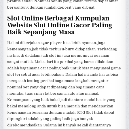
praktis sekali. Nominal bonus yang kalian terima dapat amat
bergantung dengan jumlah deposit yang di buat.
Slot Online Berbagai Kumpulan
Website Slot Online Gacor Paling
Baik Sepanjang Masa
Hal ini dikerjakan agar player bisa lebih nyaman, juga
kemenangan jadi tidak terburu-buru didapatkan. Terkadang
insting di di dalam judi slot ini juga mempunyai peranan
sangat mutlak. Maka dari itu perihal yang harus dilakukan
adalah bagaimana cara paling baik untuk bisa menguasai game
slot tersebut agar lebih paham. Dalam hal ini anda harus bisa
mengasah insting perihal bagaimana langkah mengatur
nominal bet yang dapat dipasang dan bagaimana cara
memutar tuas spin slot bersama auto atau manual.
Kemampuan yang baik bakal jadi diantara modal basic yang
bakal menolong anda untuk bisa meraih dan mendapatkan
kemenangan bersama dengan mudah. RTG Slot tidak dapat
dipungkiri adalah yang paling baik juga banyak
direkomendasikan. Selama ini banyak sekali diantaranya