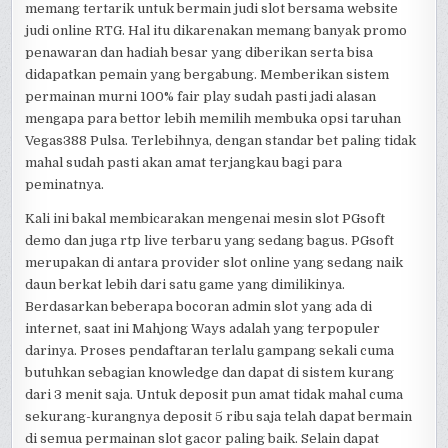
memang tertarik untuk bermain judi slot bersama website
judi online RTG. Hal itu dikarenakan memang banyak promo
penawaran dan hadiah besar yang diberikan serta bisa
didapatkan pemain yang bergabung. Memberikan sistem
permainan murni 100% fair play sudah pasti jadi alasan
mengapa para bettor lebih memilih membuka opsi taruhan
Vegas388 Pulsa. Terlebihnya, dengan standar bet paling tidak
mahal sudah pasti akan amat terjangkau bagi para
peminatnya.
Kali ini bakal membicarakan mengenai mesin slot PGsoft
demo dan juga rtp live terbaru yang sedang bagus. PGsoft
merupakan di antara provider slot online yang sedang naik
daun berkat lebih dari satu game yang dimilikinya.
Berdasarkan beberapa bocoran admin slot yang ada di
internet, saat ini Mahjong Ways adalah yang terpopuler
darinya. Proses pendaftaran terlalu gampang sekali cuma
butuhkan sebagian knowledge dan dapat di sistem kurang
dari 3 menit saja. Untuk deposit pun amat tidak mahal cuma
sekurang-kurangnya deposit 5 ribu saja telah dapat bermain
di semua permainan slot gacor paling baik. Selain dapat