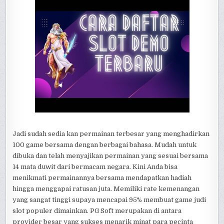
Jadi sudah sedia kan permainan terbesar yang menghadirkan
100 game bersama dengan berbagai bahasa. Mudah untuk
dibuka dan telah menyajikan permainan yang sesuai bersama
14 mata duwit dari bermacam negara. Kini Anda bisa
menikmati permainannya bersama mendapatkan hadiah
hingga menggapai ratusan juta. Memiliki rate kemenangan
yang sangat tinggi supaya mencapai 95% membuat game judi
slot populer dimainkan. PG Soft merupakan di antara
provider besar yang sukses menarik minat para pecinta