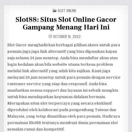
GACOR
GACOR
GACOR
2022
2022
2022
POSTED
BOCORAN
SLOT ONLINE
BOCORAN
BOCORAN
IN
PALING
PALING
PALING
Slot88: Situs Slot Online Gacor
GACOR
GACOR
GACOR
HARI
HARI
HARI
INI
INI
INI
Gampang Menang Hari Ini
GAMPANG
GAMPANG
GAMPANG
MENANG
MENANG
MENANG
OCTOBER 16, 2022
Slot Gacor menghadirkan berbagai pilihan akses untuk para
pemain juga juga link alternatif yang bisa digunakan kapan
saja selama 24 jam nonstop. Anda bisa mendaftar akun atau
login kedalam akun bila website utama terkena problem
melalui link alternatif yang udah kita sajikan. Kami juga
melayani 24 jam nonstop untuk para pemain dengan service
customer service yang siap dan responsif. Anda bisa
manfaatkan semua support dan layanan ini sebaik mungkin
untuk bisa mendapatkan kepuasan didalam bermain.
Merupakan situs slot terpercaya yang secara eksklusif
diproduksi oleh kolaborasi pada pengembang Taiwan dan
Malaysia, yang tetap dinantikan oleh para pemain. Hadirnya
permainan Slot88 tentunya membuat dunia permainan slot
semakin ramai dan kompetitif.