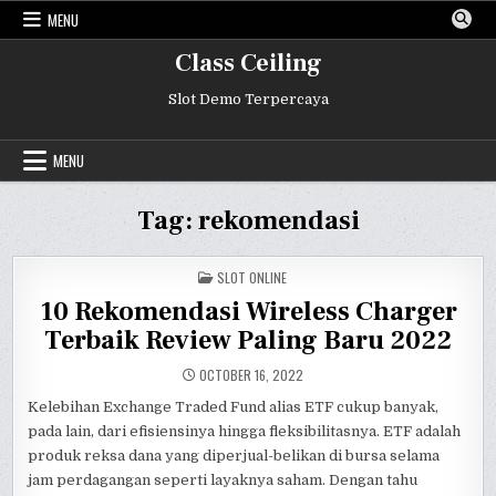
Skip
MENU
to
content
Class Ceiling
Slot Demo Terpercaya
MENU
Tag:
rekomendasi
POSTED
SLOT ONLINE
IN
10 Rekomendasi Wireless Charger
Terbaik Review Paling Baru 2022
OCTOBER 16, 2022
Kelebihan Exchange Traded Fund alias ETF cukup banyak,
pada lain, dari efisiensinya hingga fleksibilitasnya. ETF adalah
produk reksa dana yang diperjual-belikan di bursa selama
jam perdagangan seperti layaknya saham. Dengan tahu