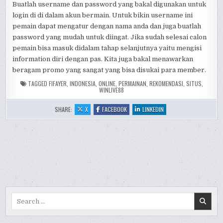
Buatlah username dan password yang bakal digunakan untuk
login di di dalam akun bermain. Untuk bikin username ini
pemain dapat mengatur dengan nama anda dan juga buatlah
password yang mudah untuk diingat. Jika sudah selesai calon
pemain bisa masuk didalam tahap selanjutnya yaitu mengisi
information diri dengan pas. Kita juga bakal menawarkan
beragam promo yang sangat yang bisa disukai para member.
TAGGED
FIFAYER
,
INDONESIA
,
ONLINE
,
PERMAINAN
,
REKOMENDASI
,
SITUS
,
WINLIVE88
:
:
:
SHARE:
X
FACEBOOK
LINKEDIN
PERMAINAN
PERMAINAN
PERMAINAN
FIFAYER
FIFAYER
FIFAYER
REKOMENDASI
REKOMENDASI
REKOMENDASI
WEB
WEB
WEB
SLOT
SLOT
SLOT
ONLINE
ONLINE
ONLINE
INDONESIA
INDONESIA
INDONESIA
WINLIVE88
WINLIVE88
WINLIVE88
Search
for: