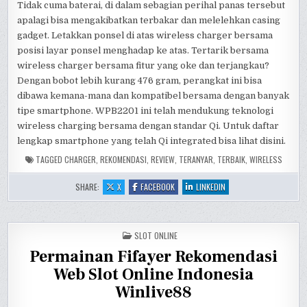
Tidak cuma baterai, di dalam sebagian perihal panas tersebut
apalagi bisa mengakibatkan terbakar dan melelehkan casing
gadget. Letakkan ponsel di atas wireless charger bersama
posisi layar ponsel menghadap ke atas. Tertarik bersama
wireless charger bersama fitur yang oke dan terjangkau?
Dengan bobot lebih kurang 476 gram, perangkat ini bisa
dibawa kemana-mana dan kompatibel bersama dengan banyak
tipe smartphone. WPB2201 ini telah mendukung teknologi
wireless charging bersama dengan standar Qi. Untuk daftar
lengkap smartphone yang telah Qi integrated bisa lihat disini.
TAGGED
CHARGER
,
REKOMENDASI
,
REVIEW
,
TERANYAR
,
TERBAIK
,
WIRELESS
:
:
:
SHARE:
X
FACEBOOK
LINKEDIN
10
10
10
REKOMENDASI
REKOMENDASI
REKOMENDASI
WIRELESS
WIRELESS
WIRELESS
CHARGER
CHARGER
CHARGER
TERBAIK
TERBAIK
TERBAIK
POSTED
REVIEW
SLOT ONLINE
REVIEW
REVIEW
IN
PALING
PALING
PALING
Permainan Fifayer Rekomendasi
BARU
BARU
BARU
2022
2022
2022
Web Slot Online Indonesia
Winlive88