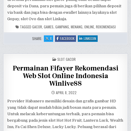
deposit via Dana, para pemain juga di berikan pilihan deposit
via bank dan juga bisa dengan ewallet lainnya layaknya slot
Gopay, slot Ovo dan slot Linkaja.
TAGGED
GACOR
,
GAMES
,
GAMPANG
,
MENANG
,
ONLINE
,
REKOMENDASI
:
:
:
SHARE:
X
FACEBOOK
LINKEDIN
REKOMENDASI
REKOMENDASI
REKOMENDASI
GAMES
GAMES
GAMES
ONLINE
ONLINE
ONLINE
SLOT
SLOT
SLOT
PG
PG
PG
POSTED
SOFT
SLOT GACOR
SOFT
SOFT
IN
GACOR
GACOR
GACOR
Permainan Fifayer Rekomendasi
GAMPANG
GAMPANG
GAMPANG
MENANG
MENANG
MENANG
Web Slot Online Indonesia
Winlive88
APRIL 8, 2022
Provider Habanero memiliki desain dan grafis gambar HD
yang tidak dapat mudah bikin jadi bosan mata para pemain.
Untuk melacak keberuntungan terbaik, para pemain bisa
bergabung pada jenis slot Hot Hot Fruit, Lantern Luck, Wealth
Inn, Fa Cai Shen Deluxe, Lucky Lucky. Peluang berasal dari