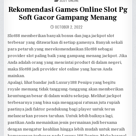
ONLINE
SLOT ONLINE
ONLINE
ONLINE
IN
INDONESIA
INDONESIA
INDONESIA
Rekomendasi Games Online Slot Pg
WINLIVE88
WINLIVE88
WINLIVE88
Soft Gacor Gampang Menang
OCTOBER 2, 2022
Slot88 memberikan banyak bonus dan juga jackpot slot
terbesar yang ditawarkan di setiap gamenya. Banyak sekali
para petaruh yang merekomendasikan Slot88 sebagai
provider slot paling baik yang gampang menang jackpot. Jika
Anda adalah orang yang mencintai product di dalam negeri,
maka Slot88 jadi provider slot online yang harus Anda
mainkan.
Apalagi, lihat bandar judi Luxury188 Penipu yang begitu
royale memang tidak tanggung-tanggung akan memberikan
keuntungan besar di dalam waktu sekejap. Melihat jackpot
terbesarnya yang bisa saja menggapai ratusan juta rupiah
pastinya jadi faktor pendukung bagi player untuk terus
melancarkan proses taruhan. Untuk lebih baiknya lagi,
pastikan Anda memainkan jenis permainan judi bersama
dengan mengatur keahlian hingga lebih mudah untuk meraih
kemenangan terbesar pada Luxury 188 Penipu. Maka berasal