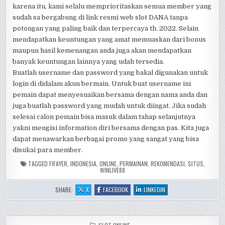
karena itu, kami selalu memprioritaskan semua member yang
sudah sa bergabung di link resmi web slot DANA tanpa
potongan yang paling baik dan terpercaya th. 2022. Selain
mendapatkan keuntungan yang amat memuaskan dari bonus
maupun hasil kemenangan anda juga akan mendapatkan
banyak keuntungan lainnya yang udah tersedia.
Buatlah username dan password yang bakal digunakan untuk
login di didalam akun bermain. Untuk buat username ini
pemain dapat menyesuaikan bersama dengan nama anda dan
juga buatlah password yang mudah untuk diingat. Jika sudah
selesai calon pemain bisa masuk dalam tahap selanjutnya
yakni mengisi information diri bersama dengan pas. Kita juga
dapat menawarkan berbagai promo yang sangat yang bisa
disukai para member.
TAGGED
FIFAYER
,
INDONESIA
,
ONLINE
,
PERMAINAN
,
REKOMENDASI
,
SITUS
,
WINLIVE88
:
:
:
SHARE:
X
FACEBOOK
LINKEDIN
PERMAINAN
PERMAINAN
PERMAINAN
FIFAYER
FIFAYER
FIFAYER
REKOMENDASI
REKOMENDASI
REKOMENDASI
WEB
WEB
WEB
SLOT
SLOT
SLOT
POSTED