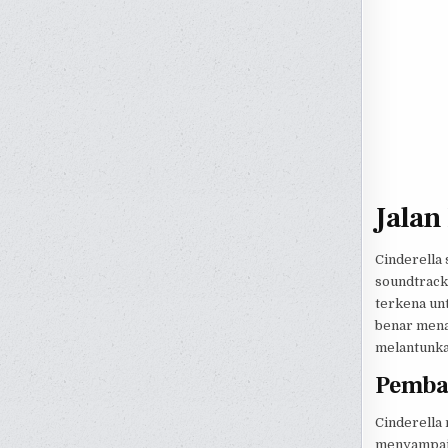
Jalan
Cinderella
soundtrack
terkena un
benar mena
melantunka
Pemba
Cinderella
menyampaik