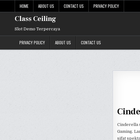
Skip
HOME
ABOUT US
CONTACT US
PRIVACY POLICY
to
content
Class Ceiling
Slot Demo Terpercaya
PRIVACY POLICY
ABOUT US
CONTACT US
Cinde
Cinderella 
Gaming. Lan
sifat spek