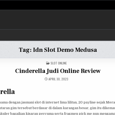
Tag:
Idn Slot Demo Medusa
POSTED
SLOT ONLINE
IN
Cinderella Judi Online Review
APRIL 30, 2023
rella
sama dengan jasmani slot di internet lima lilitan, 20 payline sejak Mer
taran gim tersebut berdasar di dalam karangan besar, gim itu dikema
takuler bagaikan kisaran percuma serta fragmen pick me nun mengam