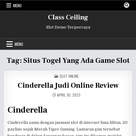
Skip
MENU
to
content
Class Ceiling
Slot Demo Terpercaya
MENU
Tag:
Situs Togel Yang Ada Game Slot
POSTED
SLOT ONLINE
IN
Cinderella Judi Online Review
APRIL 30, 2023
Cinderella
Cinderella sama dengan jasmani slot di internet lima lilitan, 20
payline sejak Merah Tiger Gaming. Lantaran gim tersebut
berdasar di dalam karangan besar, gim itu dikemas melalui