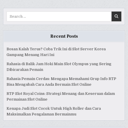
Search
for:
Recent Posts
Bosan Kalah Terus? Coba Trik Ini di Slot Server Korea
Gampang Menang Hari Ini
Rahasia di Balik Jam Hoki Main Slot Olympus yang Sering
Dibicarakan Pemain
Rahasia Pemain Cerdas: Mengapa Memahami Grup Info RTP
Bisa Mengubah Cara Anda Bermain Slot Online
RTP Slot Royal Coins: Strategi Menang dan Keseruan dalam
Permainan Slot Online
Kenapa Judi Slot Cocok Untuk High Roller dan Cara
Maksimalkan Pengalaman Bermainmu