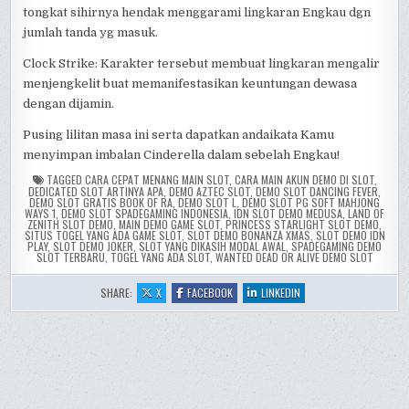
tongkat sihirnya hendak menggarami lingkaran Engkau dgn
jumlah tanda yg masuk.
Clock Strike: Karakter tersebut membuat lingkaran mengalir
menjengkelit buat memanifestasikan keuntungan dewasa
dengan dijamin.
Pusing lilitan masa ini serta dapatkan andaikata Kamu
menyimpan imbalan Cinderella dalam sebelah Engkau!
TAGGED
CARA CEPAT MENANG MAIN SLOT
,
CARA MAIN AKUN DEMO DI SLOT
,
DEDICATED SLOT ARTINYA APA
,
DEMO AZTEC SLOT
,
DEMO SLOT DANCING FEVER
,
DEMO SLOT GRATIS BOOK OF RA
,
DEMO SLOT L
,
DEMO SLOT PG SOFT MAHJONG
WAYS 1
,
DEMO SLOT SPADEGAMING INDONESIA
,
IDN SLOT DEMO MEDUSA
,
LAND OF
ZENITH SLOT DEMO
,
MAIN DEMO GAME SLOT
,
PRINCESS STARLIGHT SLOT DEMO
,
SITUS TOGEL YANG ADA GAME SLOT
,
SLOT DEMO BONANZA XMAS
,
SLOT DEMO IDN
PLAY
,
SLOT DEMO JOKER
,
SLOT YANG DIKASIH MODAL AWAL
,
SPADEGAMING DEMO
SLOT TERBARU
,
TOGEL YANG ADA SLOT
,
WANTED DEAD OR ALIVE DEMO SLOT
:
:
:
SHARE:
X
FACEBOOK
LINKEDIN
CINDERELLA
CINDERELLA
CINDERELLA
JUDI
JUDI
JUDI
ONLINE
ONLINE
ONLINE
REVIEW
REVIEW
REVIEW