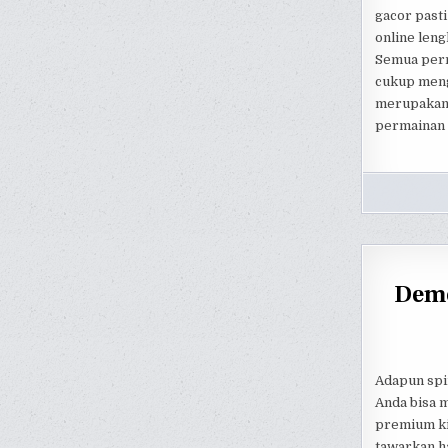
gacor pasti
online lengk
Semua perm
cukup mengg
merupakan 
permainan 
Demo
Adapun spi
Anda bisa 
premium ki
tawarkan h