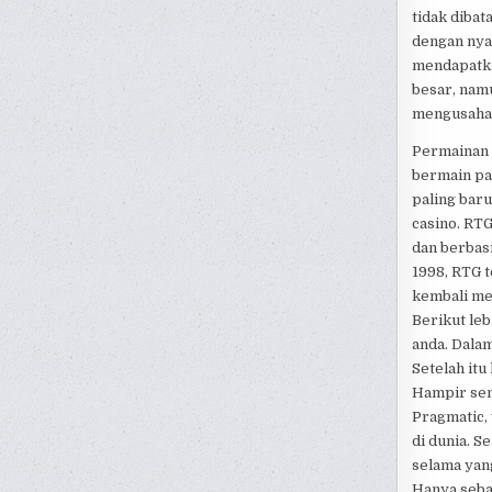
tidak diba
dengan nya
mendapatka
besar, namu
mengusahak
Permainan 
bermain pa
paling baru
casino. RT
dan berbasi
1998, RTG t
kembali men
Berikut leb
anda. Dala
Setelah itu
Hampir semu
Pragmatic,
di dunia. 
selama yan
Hanya seba