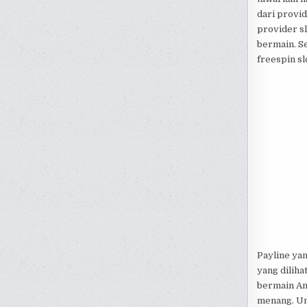
dari provid
provider sl
bermain. Se
freespin sl
Payline yan
yang dilih
bermain An
menang. Un