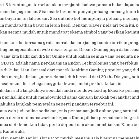
tasi. 5 keuntungan tersebut akan menjamin bahwa pemain bakal dapat b
man dan juga aman. Sisi inside bet mempunyai peluang menang lebih k
n bayaran terlalu besar. Sisi outside bet mempunyai peluang menang 
n mendapatkan bayaran lebih kecil. Dengan player pelajari pola itu, p
an secara mudah untuk mendapat skema simbol yang berikan keuntu
ikan koi slot bersama grafis merah dan berjaring bambu berikan pen
ling mengesankan di web nexus engine. Dream Gaming juga dalam casi
 yang kita hadirkan di Slot Online untuk kalian semua yang pencinta 
G SLOTS adalah nama perdagangan Endon Technologies yang berfokus 
s di Pulau Man. Berasal dari merek Realtime Gaming populer yang didi
elah menghadirkan game selama lebih berasal dari 20 th.. Dia yang set
calonkan diri sebagai anggota dewan, mulai perlu lakukan ini.
ih dari satu langkahnya sesudah anda mendownload aplikasi ke perang
m perihal link untuk mendownload sama dengan langkah perangkat andr
 lakukan langkah penyetelan seperti panduan tersebut ini.
a web judi online sediakan jenis permainan judi online yang satu ini.
 web demo slot menawarkan kepada Kamu pilihan permainan slot grati
Semua slot demo kita tidak perlu deposit dan akan membiarkan Kamu b
g Kamu suka.
gian pemain senior slot gacor mudah menang saja biasanya mengetahu