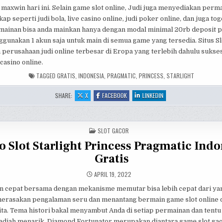
 maxwin hari ini. Selain game slot online, Judi juga menyediakan perma
ap seperti judi bola, live casino online, judi poker online, dan juga tog
ainan bisa anda mainkan hanya dengan modal minimal 20rb deposit p
unakan 1 akun saja untuk main di semua game yang tersedia. Situs Sl
perusahaan judi online terbesar di Eropa yang terlebih dahulu sukse
casino online.
TAGGED
GRATIS
,
INDONESIA
,
PRAGMATIC
,
PRINCESS
,
STARLIGHT
:
:
:
SHARE:
X
FACEBOOK
LINKEDIN
DEMO
DEMO
DEMO
SLOT
SLOT
SLOT
STARLIGHT
STARLIGHT
STARLIGHT
PRINCESS
PRINCESS
PRINCESS
PRAGMATIC
PRAGMATIC
PRAGMATIC
POSTED
INDONESIA
SLOT GACOR
INDONESIA
INDONESIA
IN
GRATIS
GRATIS
GRATIS
 Slot Starlight Princess Pragmatic Indo
Gratis
APRIL 19, 2022
n cepat bersama dengan mekanisme memutar bisa lebih cepat dari ya
merasakan pengalaman seru dan menantang bermain game slot online 
ta. Tema histori bakal menyambut Anda di setiap permainan dan tentu
adiah menarik. Diamond Fortunator merupakan diantara game slot gac