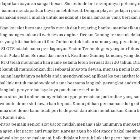
apatkan bayaran sangat besar. Sisi outside bet mempunyai peluang
, namun mendapatkan bayaran lebih kecil. Dengan player pelajari pola 
sahakan secara mudah untuk mendapat skema lambang yang berikan 
ikan koi slot bersama grafis merah dan berjaring bambu memberikan
ling mengesankan di web nexus engine. Dream Gaming termasuk dala
ar yang kita hadirkan di Slot Online untuk kalian semua yang pencinta
G SLOTS adalah nama perdagangan Endon Technologies yang berfokus 
is di Pulau Man. Berasal dari merek Realtime Gaming kondang yang did
 RTG telah menghadirkan game selama lebih berasal dari 20 tahun. Dia
i kembali mencalonkan diri sebagai anggota dewan, merasa perlu lakuk
bagian langkahnya sehabis anda mendownload aplikasi ke perangkat io
hal link untuk mendownload sama bersama langkah perangkat android 
 langkah penyetelan layaknya panduan tersebut ini.
a situs judi online menyediakan type permainan judi online yang satu
 website demo slot tawarkan kepada Kamu pilihan permainan slot grat
Semua slot demo kami tidak perlu deposit dan akan membiarkan Kamu 
g Kamu suka.
rapa pemain senior slot gacor mudah menang saja umumnya mengeta
 agen slot gacor anti rungkat. Karena agen bo slot gacor bakal memb
dwal slot gacor malam ini, baik didalam bentuk link slot gacor hari ini a