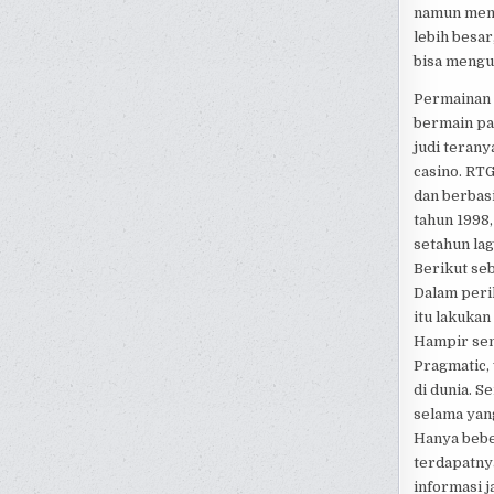
namun mend
lebih besar
bisa mengu
Permainan 
bermain pa
judi terany
casino. RT
dan berbas
tahun 1998,
setahun lag
Berikut se
Dalam peri
itu lakukan
Hampir semu
Pragmatic,
di dunia. 
selama yan
Hanya bebe
terdapatnya
informasi ja