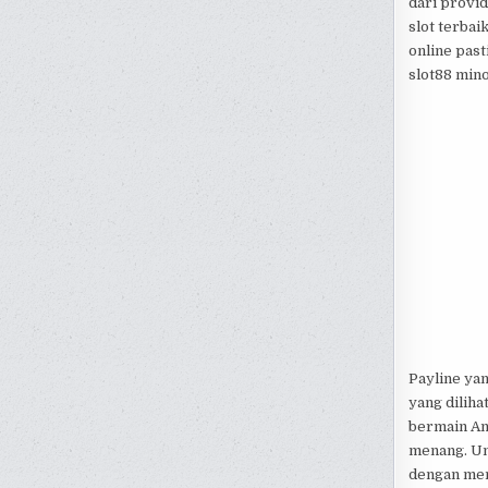
dari provid
slot terbai
online past
slot88 mino
Payline yan
yang diliha
bermain An
menang. Un
dengan men